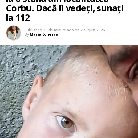
Corbu. Dacă îl vedeți, sunați
la 112
Published
33 de minute ago
on
7 august 2026
By
Maria Ionescu