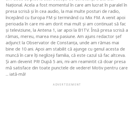
Naţional. Acela a fost momentul în care am lucrat în paralel în
presa scrisă şi în cea audio, la mai multe posturi de radio,
începând cu Europa FM şi terminând cu Mix FM. A venit apoi
perioada în care mi-am dorit mai mult şi am continuat să fac
şi televiziune, la Antena 1, iar apoi la B1TV. Însă presa scrisă a
rămas, mereu, marea mea pasiune. Am ajuns redactor şef
adjunct la Observator de Constanţa, unde am rămas mai
bine de 10 ani. Apoi am stabilit că ajunge cu genul acesta de
muncă în care îţi neglizeji familia, că este cazul să fac altceva.
Şi am devenit PR! După 5 ani, mi-am reamintit că doar presa
mă satisface din toate punctele de vedere! Motiv pentru care
... iată-mă!
ADVERTISEMENT