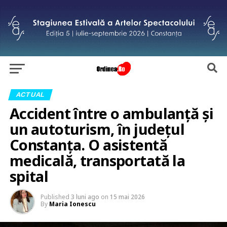
ACTUAL
Accident între o ambulanță și
un autoturism, în județul
Constanța. O asistentă
medicală, transportată la
spital
Published
3 luni ago
on
15 mai 2026
By
Maria Ionescu