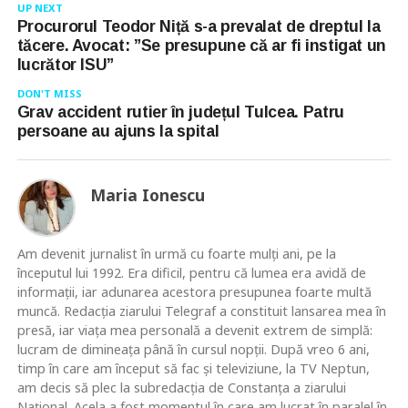
UP NEXT
Procurorul Teodor Niță s-a prevalat de dreptul la
tăcere. Avocat: ”Se presupune că ar fi instigat un
lucrător ISU”
DON'T MISS
Grav accident rutier în județul Tulcea. Patru
persoane au ajuns la spital
Maria Ionescu
Am devenit jurnalist în urmă cu foarte mulţi ani, pe la
începutul lui 1992. Era dificil, pentru că lumea era avidă de
informaţii, iar adunarea acestora presupunea foarte multă
muncă. Redacţia ziarului Telegraf a constituit lansarea mea în
presă, iar viaţa mea personală a devenit extrem de simplă:
lucram de dimineaţa până în cursul nopţii. După vreo 6 ani,
timp în care am început să fac şi televiziune, la TV Neptun,
am decis să plec la subredacţia de Constanţa a ziarului
Naţional. Acela a fost momentul în care am lucrat în paralel în