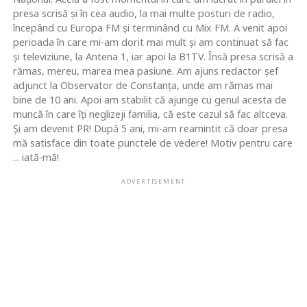
presa scrisă şi în cea audio, la mai multe posturi de radio,
începând cu Europa FM şi terminând cu Mix FM. A venit apoi
perioada în care mi-am dorit mai mult şi am continuat să fac
şi televiziune, la Antena 1, iar apoi la B1TV. Însă presa scrisă a
rămas, mereu, marea mea pasiune. Am ajuns redactor şef
adjunct la Observator de Constanţa, unde am rămas mai
bine de 10 ani. Apoi am stabilit că ajunge cu genul acesta de
muncă în care îţi neglizeji familia, că este cazul să fac altceva.
Şi am devenit PR! După 5 ani, mi-am reamintit că doar presa
mă satisface din toate punctele de vedere! Motiv pentru care
... iată-mă!
ADVERTISEMENT