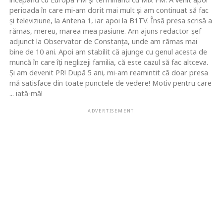
perioada în care mi-am dorit mai mult şi am continuat să fac
şi televiziune, la Antena 1, iar apoi la B1TV. Însă presa scrisă a
rămas, mereu, marea mea pasiune. Am ajuns redactor şef
adjunct la Observator de Constanţa, unde am rămas mai
bine de 10 ani. Apoi am stabilit că ajunge cu genul acesta de
muncă în care îţi neglizeji familia, că este cazul să fac altceva.
Şi am devenit PR! După 5 ani, mi-am reamintit că doar presa
mă satisface din toate punctele de vedere! Motiv pentru care
... iată-mă!
ADVERTISEMENT