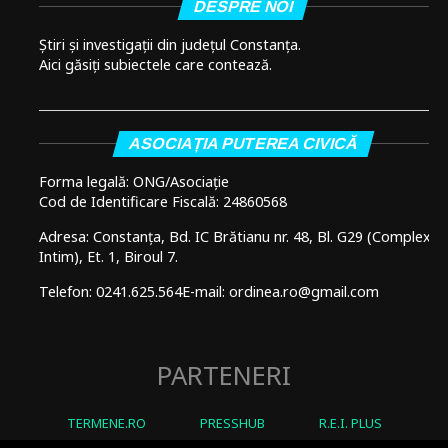
DESPRE NOI
Știri și investigații din județul Constanța.
Aici găsiți subiectele care contează.
ASOCIAȚIA PUTEREA CIVICĂ
Forma legală: ONG/Asociație
Cod de Identificare Fiscală: 24860568
Adresa: Constanța, Bd. IC Brătianu nr. 48, Bl. G29 (Complex
Intim), Et. 1, Biroul 7.
Telefon: 0241.625.564
E-mail: ordinea.ro@gmail.com
PARTENERI
TERMENE.RO
PRESSHUB
R.E.I. PLUS