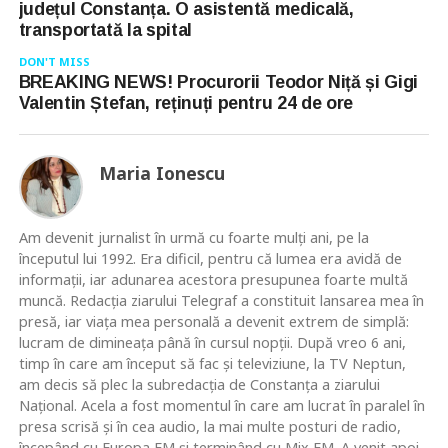
județul Constanța. O asistentă medicală,
transportată la spital
DON'T MISS
BREAKING NEWS! Procurorii Teodor Niță și Gigi
Valentin Ștefan, reținuți pentru 24 de ore
Maria Ionescu
Am devenit jurnalist în urmă cu foarte mulţi ani, pe la
începutul lui 1992. Era dificil, pentru că lumea era avidă de
informaţii, iar adunarea acestora presupunea foarte multă
muncă. Redacţia ziarului Telegraf a constituit lansarea mea în
presă, iar viaţa mea personală a devenit extrem de simplă:
lucram de dimineaţa până în cursul nopţii. După vreo 6 ani,
timp în care am început să fac şi televiziune, la TV Neptun,
am decis să plec la subredacţia de Constanţa a ziarului
Naţional. Acela a fost momentul în care am lucrat în paralel în
presa scrisă şi în cea audio, la mai multe posturi de radio,
începând cu Europa FM şi terminând cu Mix FM. A venit apoi