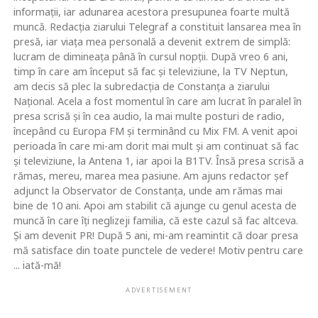
informaţii, iar adunarea acestora presupunea foarte multă
muncă. Redacţia ziarului Telegraf a constituit lansarea mea în
presă, iar viaţa mea personală a devenit extrem de simplă:
lucram de dimineaţa până în cursul nopţii. După vreo 6 ani,
timp în care am început să fac şi televiziune, la TV Neptun,
am decis să plec la subredacţia de Constanţa a ziarului
Naţional. Acela a fost momentul în care am lucrat în paralel în
presa scrisă şi în cea audio, la mai multe posturi de radio,
începând cu Europa FM şi terminând cu Mix FM. A venit apoi
perioada în care mi-am dorit mai mult şi am continuat să fac
şi televiziune, la Antena 1, iar apoi la B1TV. Însă presa scrisă a
rămas, mereu, marea mea pasiune. Am ajuns redactor şef
adjunct la Observator de Constanţa, unde am rămas mai
bine de 10 ani. Apoi am stabilit că ajunge cu genul acesta de
muncă în care îţi neglizeji familia, că este cazul să fac altceva.
Şi am devenit PR! După 5 ani, mi-am reamintit că doar presa
mă satisface din toate punctele de vedere! Motiv pentru care
... iată-mă!
ADVERTISEMENT