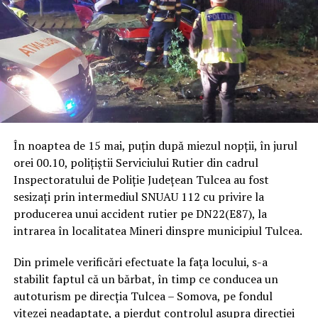
În noaptea de 15 mai, puțin după miezul nopții, în jurul
orei 00.10, polițiștii Serviciului Rutier din cadrul
Inspectoratului de Poliție Județean Tulcea au fost
sesizați prin intermediul SNUAU 112 cu privire la
producerea unui accident rutier pe DN22(E87), la
intrarea în localitatea Mineri dinspre municipiul Tulcea.
Din primele verificări efectuate la fața locului, s-a
stabilit faptul că un bărbat, în timp ce conducea un
autoturism pe direcția Tulcea – Somova, pe fondul
vitezei neadaptate, a pierdut controlul asupra direcției