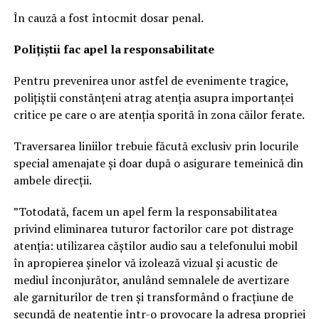
În cauză a fost întocmit dosar penal.
Polițiștii fac apel la responsabilitate
Pentru prevenirea unor astfel de evenimente tragice,
polițiștii constănțeni atrag atenția asupra importanței
critice pe care o are atenția sporită în zona căilor ferate.
Traversarea liniilor trebuie făcută exclusiv prin locurile
special amenajate și doar după o asigurare temeinică din
ambele direcții.
”Totodată, facem un apel ferm la responsabilitatea
privind eliminarea tuturor factorilor care pot distrage
atenția: utilizarea căștilor audio sau a telefonului mobil
în apropierea șinelor vă izolează vizual și acustic de
mediul înconjurător, anulând semnalele de avertizare
ale garniturilor de tren și transformând o fracțiune de
secundă de neatenție într-o provocare la adresa propriei