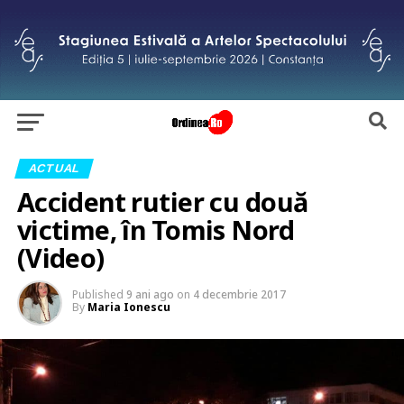
ACTUAL
Accident rutier cu două
victime, în Tomis Nord
(Video)
Published
9 ani ago
on
4 decembrie 2017
By
Maria Ionescu