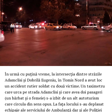
În urmă cu puțină vreme, la intersecția dintre străzile
Adamclisi și Dobrilă Eugeniu, în Tomis Nord a avut loc
un accident rutier soldat cu două victime. Un taximetru
care urca pe strada Adamclisi și care avea doi pasageri
(un bărbat și o femeie) s-a izbit de un alt autoturism
care circula din sens opus. La fața locului s-au deplasat
echipaje ale serviciului de Ambulanță dar și ale Poliției