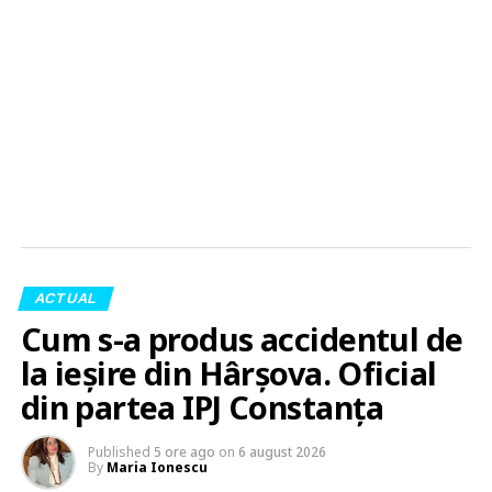
ACTUAL
Cum s-a produs accidentul de
la ieșire din Hârșova. Oficial
din partea IPJ Constanța
Published
5 ore ago
on
6 august 2026
By
Maria Ionescu