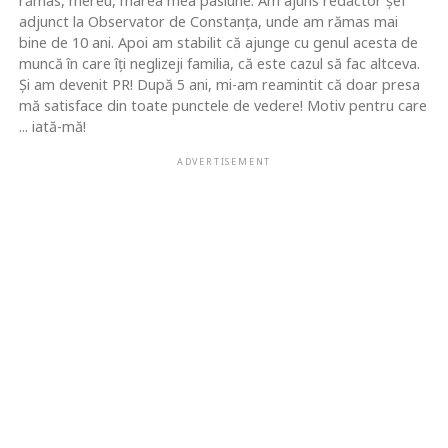
rămas, mereu, marea mea pasiune. Am ajuns redactor şef
adjunct la Observator de Constanţa, unde am rămas mai
bine de 10 ani. Apoi am stabilit că ajunge cu genul acesta de
muncă în care îţi neglizeji familia, că este cazul să fac altceva.
Şi am devenit PR! După 5 ani, mi-am reamintit că doar presa
mă satisface din toate punctele de vedere! Motiv pentru care
... iată-mă!
ADVERTISEMENT