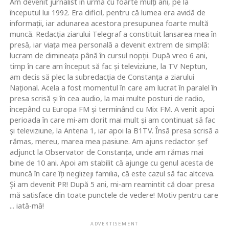
Am devenit jurnalist în urmă cu foarte mulţi ani, pe la
începutul lui 1992. Era dificil, pentru că lumea era avidă de
informaţii, iar adunarea acestora presupunea foarte multă
muncă. Redacţia ziarului Telegraf a constituit lansarea mea în
presă, iar viaţa mea personală a devenit extrem de simplă:
lucram de dimineaţa până în cursul nopţii. După vreo 6 ani,
timp în care am început să fac şi televiziune, la TV Neptun,
am decis să plec la subredacţia de Constanţa a ziarului
Naţional. Acela a fost momentul în care am lucrat în paralel în
presa scrisă şi în cea audio, la mai multe posturi de radio,
începând cu Europa FM şi terminând cu Mix FM. A venit apoi
perioada în care mi-am dorit mai mult şi am continuat să fac
şi televiziune, la Antena 1, iar apoi la B1TV. Însă presa scrisă a
rămas, mereu, marea mea pasiune. Am ajuns redactor şef
adjunct la Observator de Constanţa, unde am rămas mai
bine de 10 ani. Apoi am stabilit că ajunge cu genul acesta de
muncă în care îţi neglizeji familia, că este cazul să fac altceva.
Şi am devenit PR! După 5 ani, mi-am reamintit că doar presa
mă satisface din toate punctele de vedere! Motiv pentru care
... iată-mă!
ADVERTISEMENT