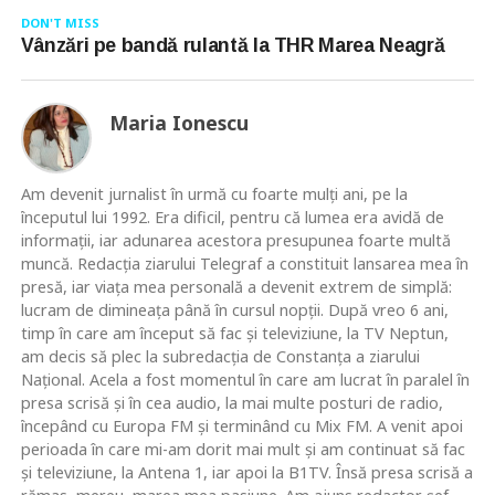
DON'T MISS
Vânzări pe bandă rulantă la THR Marea Neagră
Maria Ionescu
Am devenit jurnalist în urmă cu foarte mulţi ani, pe la
începutul lui 1992. Era dificil, pentru că lumea era avidă de
informaţii, iar adunarea acestora presupunea foarte multă
muncă. Redacţia ziarului Telegraf a constituit lansarea mea în
presă, iar viaţa mea personală a devenit extrem de simplă:
lucram de dimineaţa până în cursul nopţii. După vreo 6 ani,
timp în care am început să fac şi televiziune, la TV Neptun,
am decis să plec la subredacţia de Constanţa a ziarului
Naţional. Acela a fost momentul în care am lucrat în paralel în
presa scrisă şi în cea audio, la mai multe posturi de radio,
începând cu Europa FM şi terminând cu Mix FM. A venit apoi
perioada în care mi-am dorit mai mult şi am continuat să fac
şi televiziune, la Antena 1, iar apoi la B1TV. Însă presa scrisă a