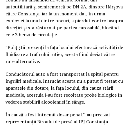
autoutilitară și semiremorcă pe DN 2A, dinspre Hârșova
către Constanța, iar la un moment dat, în urma
exploziei la unul dintre pneuri, a pierdut control asupra
direcției și s-a răsturnat pe partea carosabilă, blocând
cele 3 benzi de circulație.
”Polițiștii prezenți la fața locului efectuează activități de
fluidizare a traficului rutier, acesta fiind deviat către
rute alternative.
Conducătorul auto a fost transportat la spital pentru
îngrijiri medicale. Întrucât acesta nu a putut fi testat cu
aparatele din dotare, la fața locului, din cauza stării
medicale, acestuia i-au fost recoltate probe biologice în
vederea stabilirii alcoolemiei în sânge.
În cauză a fost întocmit dosar penal.”, au precizat
reprezentanții Biroului de presă al IPJ Constanța.