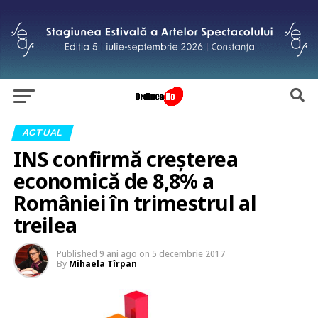
ACTUAL
INS confirmă creşterea
economică de 8,8% a
României în trimestrul al
treilea
Published
9 ani ago
on
5 decembrie 2017
By
Mihaela Tîrpan