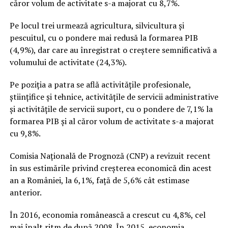
căror volum de activitate s-a majorat cu 8,7%.
Pe locul trei urmează agricultura, silvicultura şi
pescuitul, cu o pondere mai redusă la formarea PIB
(4,9%), dar care au înregistrat o creştere semnificativă a
volumului de activitate (24,3%).
Pe poziţia a patra se află activităţile profesionale,
ştiinţifice şi tehnice, activităţile de servicii administrative
şi activităţile de servicii suport, cu o pondere de 7,1% la
formarea PIB şi al căror volum de activitate s-a majorat
cu 9,8%.
Comisia Naţională de Prognoză (CNP) a revizuit recent
în sus estimările privind creşterea economică din acest
an a României, la 6,1%, faţă de 5,6% cât estimase
anterior.
În 2016, economia românească a crescut cu 4,8%, cel
mai înalt ritm de după 2008. În 2015, economia