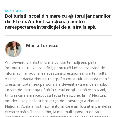
DON'T MISS
Doi turiști, scoși din mare cu ajutorul jandarmilor
din Eforie. Au fost sancționați pentru
nerespectarea interdicției de a intra în apă
Maria Ionescu
Am devenit jurnalist în urmă cu foarte mulţi ani, pe la
începutul lui 1992. Era dificil, pentru că lumea era avidă de
informaţii, iar adunarea acestora presupunea foarte multă
muncă. Redacţia ziarului Telegraf a constituit lansarea mea în
presă, iar viaţa mea personală a devenit extrem de simplă:
lucram de dimineaţa până în cursul nopţii. După vreo 6 ani,
timp în care am început să fac şi televiziune, la TV Neptun,
am decis să plec la subredacţia de Constanţa a ziarului
Naţional. Acela a fost momentul în care am lucrat în paralel în
presa scrisă şi în cea audio, la mai multe posturi de radio,