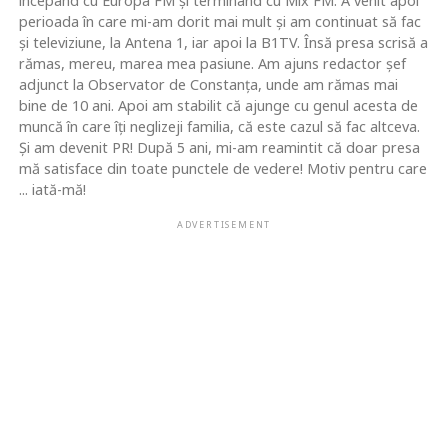
începând cu Europa FM şi terminând cu Mix FM. A venit apoi
perioada în care mi-am dorit mai mult şi am continuat să fac
şi televiziune, la Antena 1, iar apoi la B1TV. Însă presa scrisă a
rămas, mereu, marea mea pasiune. Am ajuns redactor şef
adjunct la Observator de Constanţa, unde am rămas mai
bine de 10 ani. Apoi am stabilit că ajunge cu genul acesta de
muncă în care îţi neglizeji familia, că este cazul să fac altceva.
Şi am devenit PR! După 5 ani, mi-am reamintit că doar presa
mă satisface din toate punctele de vedere! Motiv pentru care
... iată-mă!
ADVERTISEMENT