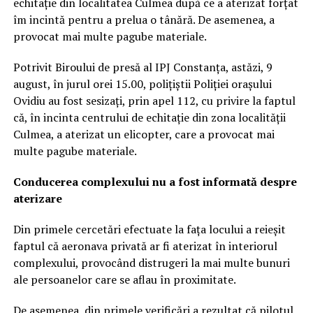
echitație din localitatea Culmea după ce a aterizat forțat
îm incintă pentru a prelua o tânără. De asemenea, a
provocat mai multe pagube materiale.
Potrivit Biroului de presă al IPJ Constanța, astăzi, 9
august, în jurul orei 15.00, polițiștii Poliției orașului
Ovidiu au fost sesizați, prin apel 112, cu privire la faptul
că, în incinta centrului de echitație din zona localității
Culmea, a aterizat un elicopter, care a provocat mai
multe pagube materiale.
Conducerea complexului nu a fost informată despre
aterizare
Din primele cercetări efectuate la fața locului a reieșit
faptul că aeronava privată ar fi aterizat în interiorul
complexului, provocând distrugeri la mai multe bunuri
ale persoanelor care se aflau în proximitate.
De asemenea, din primele verificări a rezultat că pilotul