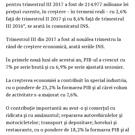
pentru trimestrul III 2017 a fost de 214.977 milioane lei
preţuri curente, în creştere – în termeni reali – cu 2,6%
faţă de trimestrul II 2017 şi cu 8,6% faţă de trimestrul
III 2016”, se arată în comunicatul INS.
Trimestrul III din 2017 a fost al nouălea trimestru la
rând de creştere economică, arată seriile INS.
În primele nouă luni ale acestui an, PIB-ul a crescut cu
7% pe serie brută şi cu 6,9% pe serie ajustată sezonier.
La creşterea economiei a contribuit în special industria,
cu o pondere de 23,2% la formarea PIB şi al cărei volum
de activitate s-a majorat cu 7,6%.
O contribuţie importantă au avut-o şi comerţul cu
ridicata şi cu amănuntul; repararea autovehiculelor şi
motocicletelor; transport şi depozitare; hoteluri şi
restaurante, cu o pondere de 18,2% la formarea PIB şi al