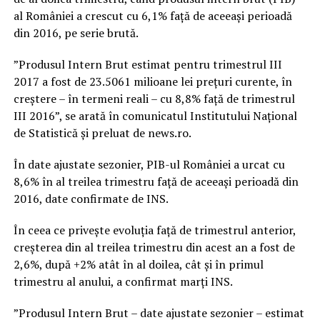
al României a crescut cu 6,1% faţă de aceeaşi perioadă
din 2016, pe serie brută.
”Produsul Intern Brut estimat pentru trimestrul III
2017 a fost de 23.5061 milioane lei preţuri curente, în
creştere – în termeni reali – cu 8,8% faţă de trimestrul
III 2016”, se arată în comunicatul Institutului Național
de Statistică și preluat de news.ro.
În date ajustate sezonier, PIB-ul României a urcat cu
8,6% în al treilea trimestru faţă de aceeaşi perioadă din
2016, date confirmate de INS.
În ceea ce priveşte evoluţia faţă de trimestrul anterior,
creşterea din al treilea trimestru din acest an a fost de
2,6%, după +2% atât în al doilea, cât şi în primul
trimestru al anului, a confirmat marţi INS.
”Produsul Intern Brut – date ajustate sezonier – estimat