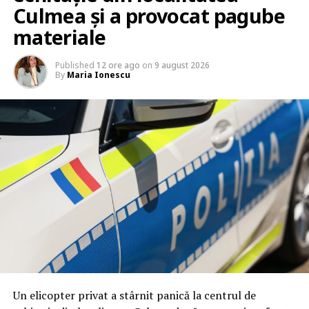
Culmea și a provocat pagube
materiale
Published
12 ore ago
on
9 august 2026
By
Maria Ionescu
Un elicopter privat a stârnit panică la centrul de