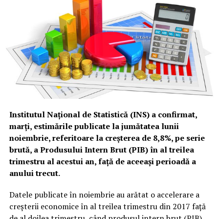
Institutul Naţional de Statistică (INS) a confirmat,
marţi, estimările publicate la jumătatea lunii
noiembrie, referitoare la creşterea de 8,8%, pe serie
brută, a Produsului Intern Brut (PIB) în al treilea
trimestru al acestui an, faţă de aceeaşi perioadă a
anului trecut.
Datele publicate în noiembrie au arătat o accelerare a
creşterii economice în al treilea trimestru din 2017 faţă
de al doilea trimestru, când produsul intern brut (PIB)