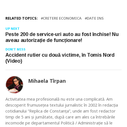
RELATED TOPICS:
CRETERE ECONOMICA
DATE INS
UP NEXT
Peste 200 de service-uri auto au fost închise! Nu
aveau autorizație de funcționare!
DON'T MISS
Accident rutier cu două victime, în Tomis Nord
(Video)
Mihaela Tîrpan
Activitatea mea profesională nu este una complicată. Am
descoperit frumusețea textului jurnalistic în 2002 în redacția
cotidianului “Replica de Constanța”, unde am fost redactor
timp de 5 ani și jumătate, după care am ales ca întrebările
incomode pe departamentul Politică / Administrație să le