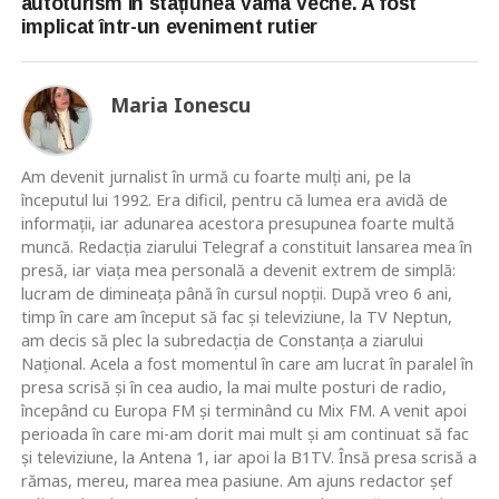
autoturism în stațiunea Vama Veche. A fost
implicat într-un eveniment rutier
Maria Ionescu
Am devenit jurnalist în urmă cu foarte mulţi ani, pe la
începutul lui 1992. Era dificil, pentru că lumea era avidă de
informaţii, iar adunarea acestora presupunea foarte multă
muncă. Redacţia ziarului Telegraf a constituit lansarea mea în
presă, iar viaţa mea personală a devenit extrem de simplă:
lucram de dimineaţa până în cursul nopţii. După vreo 6 ani,
timp în care am început să fac şi televiziune, la TV Neptun,
am decis să plec la subredacţia de Constanţa a ziarului
Naţional. Acela a fost momentul în care am lucrat în paralel în
presa scrisă şi în cea audio, la mai multe posturi de radio,
începând cu Europa FM şi terminând cu Mix FM. A venit apoi
perioada în care mi-am dorit mai mult şi am continuat să fac
şi televiziune, la Antena 1, iar apoi la B1TV. Însă presa scrisă a
rămas, mereu, marea mea pasiune. Am ajuns redactor şef