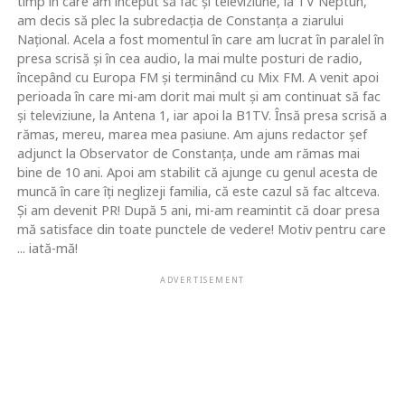
timp în care am început să fac şi televiziune, la TV Neptun,
am decis să plec la subredacţia de Constanţa a ziarului
Naţional. Acela a fost momentul în care am lucrat în paralel în
presa scrisă şi în cea audio, la mai multe posturi de radio,
începând cu Europa FM şi terminând cu Mix FM. A venit apoi
perioada în care mi-am dorit mai mult şi am continuat să fac
şi televiziune, la Antena 1, iar apoi la B1TV. Însă presa scrisă a
rămas, mereu, marea mea pasiune. Am ajuns redactor şef
adjunct la Observator de Constanţa, unde am rămas mai
bine de 10 ani. Apoi am stabilit că ajunge cu genul acesta de
muncă în care îţi neglizeji familia, că este cazul să fac altceva.
Şi am devenit PR! După 5 ani, mi-am reamintit că doar presa
mă satisface din toate punctele de vedere! Motiv pentru care
... iată-mă!
ADVERTISEMENT