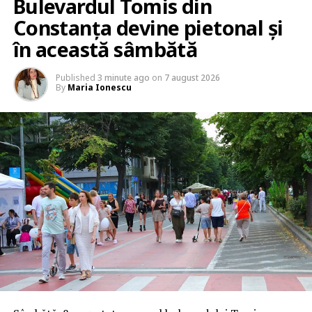
Bulevardul Tomis din
Constanța devine pietonal și
în această sâmbătă
Published
3 minute ago
on
7 august 2026
By
Maria Ionescu