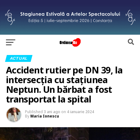
ACTUAL
Accident rutier pe DN 39, la
intersecția cu stațiunea
Neptun. Un bărbat a fost
transportat la spital
Published
3 ani ago
on
4 ianuarie 2024
By
Maria Ionescu