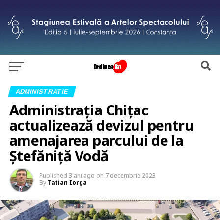
ADMINISTRATIE
Administrația Chițac
actualizează devizul pentru
amenajarea parcului de la
Ștefăniță Vodă
Published
3 ani ago
on
7 decembrie 2023
By
Tatian Iorga