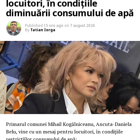
locuitori, în condițiile
diminuării consumului de apă
Published
15 ore ago
on
7 august 2026
By
Tatian Iorga
Primarul comunei Mihail Kogălniceanu, Ancuta-Daniela
Belu, vine cu un mesaj pentru locuitori, în condițiile
restricțiilor consumului de apă: