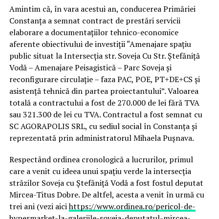
Amintim că, în vara acestui an, conducerea Primăriei
Constanța a semnat contract de prestări servicii
elaborare a documentațiilor tehnico-economice
aferente obiectivului de investiții “Amenajare spațiu
public situat la Intersecția str. Soveja Cu Str. Ștefăniță
Vodă – Amenajare Peisagistică – Parc Soveja și
reconfigurare circulație – faza PAC, POE, PT+DE+CS și
asistență tehnică din partea proiectantului”. Valoarea
totală a contractului a fost de 270.000 de lei fără TVA
sau 321.300 de lei cu TVA. Contractul a fost semnat cu
SC AGORAPOLIS SRL, cu sediul social în Constanța și
reprezentată prin administratorul Mihaela Pușnava.
Respectând ordinea cronologică a lucrurilor, primul
care a venit cu ideea unui spațiu verde la intersecția
străzilor Soveja cu Ștefăniță Vodă a fost fostul deputat
Mircea-Titus Dobre. De altfel, acesta a venit în urmă cu
trei ani (vezi aici
https://www.ordinea.ro/pericol-de-
hypermarket-la-galeriile-soveja-deputatul-mircea-