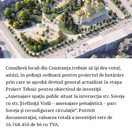
Consilierii locali din Constanța trebuie să își dea votul,
astăzi, în ședință ordinară pentru proiectul de hotărâre
prin care se aprobă devizul general actualizat în etapa
Proiect Tehnic pentru obiectivul de investiţii
„Amenajare spaţiu public situat la intersecţia str. Soveja
cu str. Ştefăniţă Vodă – amenajare peisajistică – parc
Soveja şi reconfigurare circulaţie”. Potrivit
documentației, valoarea totală a investiției este de
16.768.450 de lei cu TVA.