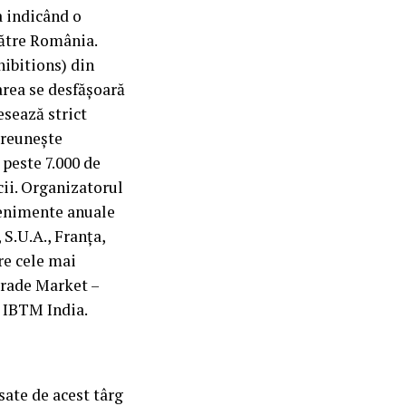
a indicând o
către România.
ibitions) din
area se desfășoară
esează strict
i reuneşte
 peste 7.000 de
cii. Organizatorul
venimente anuale
 S.U.A., Franţa,
re cele mai
Trade Market –
 IBTM India.
sate de acest târg