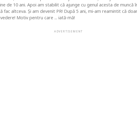
 de 10 ani. Apoi am stabilit că ajunge cu genul acesta de muncă în c
 să fac altceva. Şi am devenit PR! După 5 ani, mi-am reamintit că do
vedere! Motiv pentru care ... iată-mă!
ADVERTISEMENT