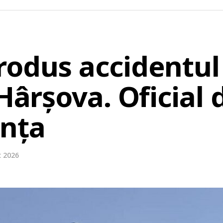
rodus accidentul 
 Hârșova. Oficial 
anța
t 2026