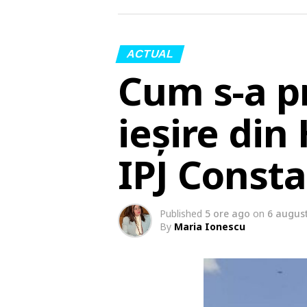
ACTUAL
Cum s-a p
ieșire din
IPJ Const
Published
5 ore ago
on
6 augus
By
Maria Ionescu