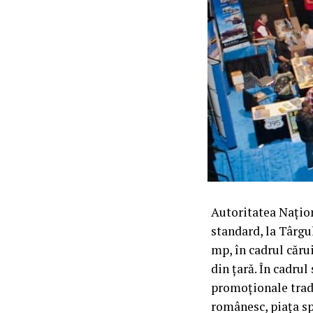
Autoritatea Naţion
standard, la Târg
mp, în cadrul căru
din ţară. În cadrul
promoţionale tradi
românesc, piaţa sp