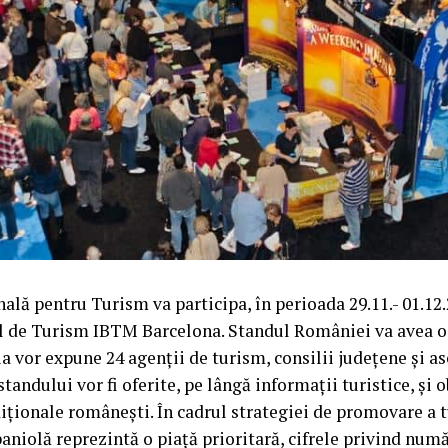
ală pentru Turism va participa, în perioada 29.11.- 01.12.
ul de Turism IBTM Barcelona. Standul României va avea o 
ia vor expune 24 agenţii de turism, consilii judeţene şi as
 standului vor fi oferite, pe lângă informaţii turistice, şi 
ţionale româneşti. În cadrul strategiei de promovare a 
aniolă reprezintă o piață prioritară, cifrele privind numă