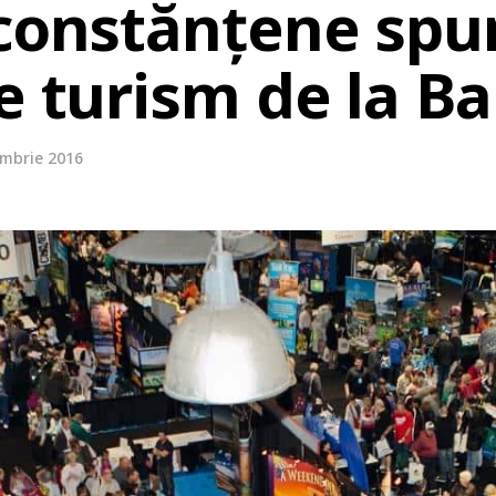
 constănțene spu
e turism de la Ba
embrie 2016