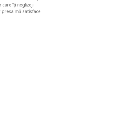
are îţi neglizeji
ar presa mă satisface