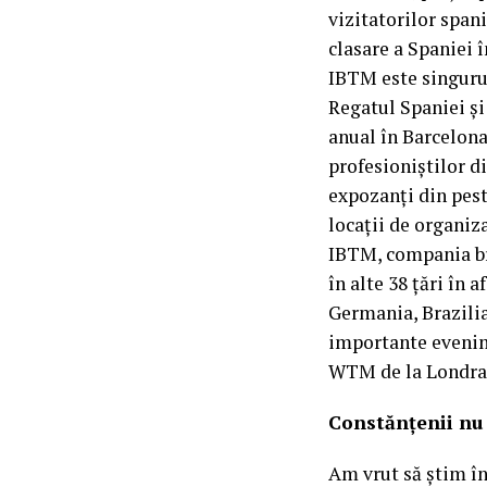
vizitatorilor span
clasare a Spaniei 
IBTM este singuru
Regatul Spaniei şi
anual în Barcelona
profesioniştilor di
expozanţi din peste
locaţii de organiza
IBTM, compania br
în alte 38 țări în 
Germania, Brazilia
importante evenim
WTM de la Londra 
Constănțenii nu 
Am vrut să știm în