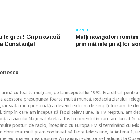
UP NEXT
oarte greu! Gripa aviară
Mulți navigatori români
la Constanţa!
prin mâinile piraților s
Ionescu
 urmă cu foarte mulţi ani, pe la începutul lui 1992. Era dificil, pentr
ea acestora presupunea foarte multă muncă. Redacţia ziarului Telegr
, iar viaţa mea personală a devenit extrem de simplă: lucram de dim
i, timp în care am început să fac şi televiziune, la TV Neptun, am dec
ţa a ziarului Naţional. Acela a fost momentul în care am lucrat în pa
i multe posturi de radio, începând cu Europa FM şi terminând cu Mix
 dorit mai mult şi am continuat să fac şi televiziune, la Antena 1, ia
 mereu, marea mea pasiune. Am ajuns redactor şef adjunct la Obse