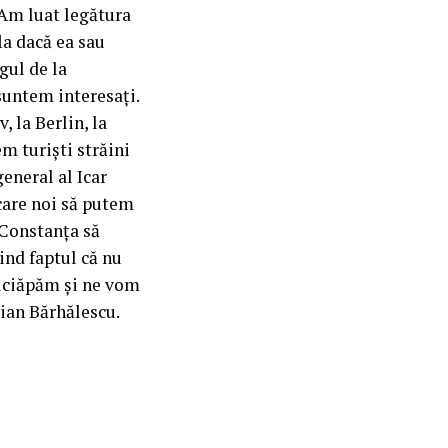
 Am luat legătura
la dacă ea sau
gul de la
suntem interesați.
, la Berlin, la
m turiști străini
general al Icar
 care noi să putem
n Constanța să
iind faptul că nu
ticiăpăm și ne vom
tian Bărhălescu.