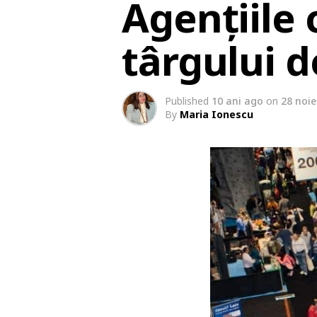
Agențiile
târgului d
Published
10 ani ago
on
28 noi
By
Maria Ionescu