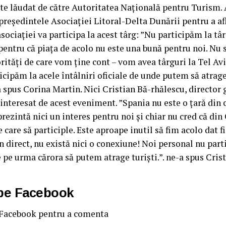
rte lăudat de către Autoritatea Națională pentru Turism.
președintele Asociației Litoral-Delta Dunării pentru a af
sociației va participa la acest târg: ”Nu participăm la târ
 pentru că piața de acolo nu este una bună pentru noi. Nu 
ități de care vom ține cont – vom avea târguri la Tel Aviv
icipăm la acele întâlniri oficiale de unde putem să atrage
-a spus Corina Martin. Nici Cristian Bă-rhălescu, director 
 interesat de acest eveniment. ”Spania nu este o țară din
prezintă nici un interes pentru noi și chiar nu cred că di
 care să participle. Este aproape inutil să fim acolo dat f
on direct, nu există nici o conexiune! Noi personal nu par
e pe urma cărora să putem atrage turiști.”. ne-a spus Cris
 pe Facebook
 Facebook pentru a comenta