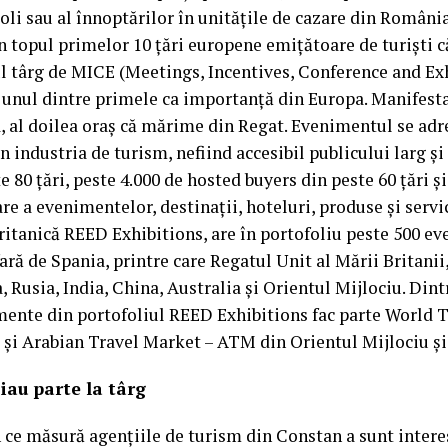
ioli sau al înnoptărilor în unitățile de cazare din Români
în topul primelor 10 țări europene emițătoare de turişti 
l târg de MICE (Meetings, Incentives, Conference and Exh
 unul dintre primele ca importanță din Europa. Manifest
, al doilea oraş că mărime din Regat. Evenimentul se adr
n industria de turism, nefiind accesibil publicului larg ş
 80 țări, peste 4.000 de hosted buyers din peste 60 țări şi
re a evenimentelor, destinaţii, hoteluri, produse şi servi
itanică REED Exhibitions, are în portofoliu peste 500 e
afară de Spania, printre care Regatul Unit al Mării Britanii,
, Rusia, India, China, Australia şi Orientul Mijlociu. Dint
ente din portofoliul REED Exhibitions fac parte World 
şi Arabian Travel Market – ATM din Orientul Mijlociu şi
iau parte la târg
 ce măsură agențiile de turism din Constan a sunt intere