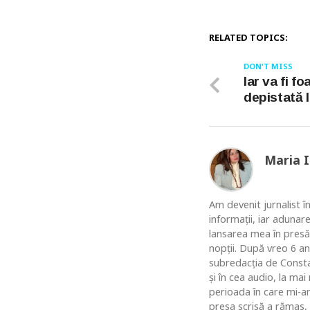
RELATED TOPICS:
DON'T MISS
Iar va fi f
depistată 
Maria 
Am devenit jurnalist în
informaţii, iar adunar
lansarea mea în presă
nopţii. După vreo 6 an
subredacţia de Constan
şi în cea audio, la ma
perioada în care mi-am
presa scrisă a rămas,