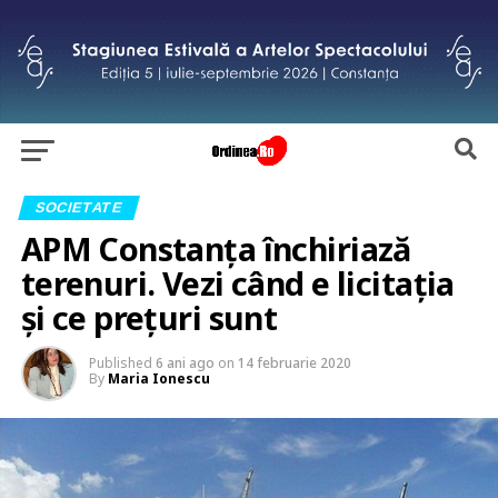
SOCIETATE
APM Constanța închiriază
terenuri. Vezi când e licitația
și ce prețuri sunt
Published
6 ani ago
on
14 februarie 2020
By
Maria Ionescu