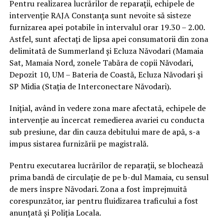
Pentru realizarea lucrărilor de reparații, echipele de
intervenție RAJA Constanța sunt nevoite să sisteze
furnizarea apei potabile în intervalul orar 19.30 – 2.00.
Astfel, sunt afectați de lipsa apei consumatorii din zona
delimitată de Summerland și Ecluza Năvodari (Mamaia
Sat, Mamaia Nord, zonele Tabăra de copii Năvodari,
Depozit 10, UM – Bateria de Coastă, Ecluza Năvodari și
SP Midia (Stația de Interconectare Năvodari).
Inițial, având în vedere zona mare afectată, echipele de
intervenție au încercat remedierea avariei cu conducta
sub presiune, dar din cauza debitului mare de apă, s-a
impus sistarea furnizării pe magistrală.
Pentru executarea lucrărilor de reparații, se blochează
prima bandă de circulație de pe b-dul Mamaia, cu sensul
de mers înspre Năvodari. Zona a fost împrejmuită
corespunzător, iar pentru fluidizarea traficului a fost
anunțată și Poliția Locala.