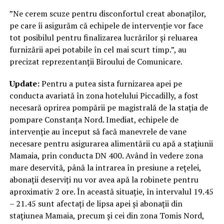
”Ne cerem scuze pentru disconfortul creat abonaților,
pe care îi asigurăm că echipele de intervenție vor face
tot posibilul pentru finalizarea lucrărilor și reluarea
furnizării apei potabile în cel mai scurt timp.”, au
precizat reprezentanții Biroului de Comunicare.
Update:
Pentru a putea sista furnizarea apei pe
conducta avariată în zona hotelului Piccadilly, a fost
necesară oprirea pompării pe magistrală de la stația de
pompare Constanța Nord. Imediat, echipele de
intervenție au început să facă manevrele de vane
necesare pentru asigurarea alimentării cu apă a stațiunii
Mamaia, prin conducta DN 400. Având în vedere zona
mare deservită, până la intrarea în presiune a rețelei,
abonații deserviți nu vor avea apă la robinete pentru
aproximativ 2 ore. În această situație, în intervalul 19.45
– 21.45 sunt afectați de lipsa apei și abonații din
stațiunea Mamaia, precum și cei din zona Tomis Nord,