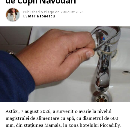
de Copii Năvodari
Published
o zi ago
on
7 august 2026
By
Maria Ionescu
Astăzi, 7 august 2026, a survenit o avarie la nivelul
magistralei de alimentare cu apă, cu diametrul de 600
mm, din stațiunea Mamaia, în zona hotelului Piccadilly.