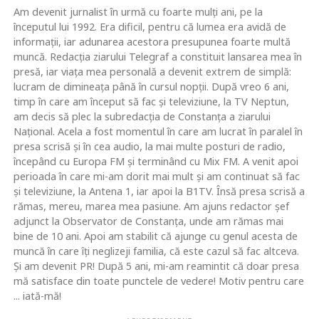
Am devenit jurnalist în urmă cu foarte mulţi ani, pe la
începutul lui 1992. Era dificil, pentru că lumea era avidă de
informaţii, iar adunarea acestora presupunea foarte multă
muncă. Redacţia ziarului Telegraf a constituit lansarea mea în
presă, iar viaţa mea personală a devenit extrem de simplă:
lucram de dimineaţa până în cursul nopţii. După vreo 6 ani,
timp în care am început să fac şi televiziune, la TV Neptun,
am decis să plec la subredacţia de Constanţa a ziarului
Naţional. Acela a fost momentul în care am lucrat în paralel în
presa scrisă şi în cea audio, la mai multe posturi de radio,
începând cu Europa FM şi terminând cu Mix FM. A venit apoi
perioada în care mi-am dorit mai mult şi am continuat să fac
şi televiziune, la Antena 1, iar apoi la B1TV. Însă presa scrisă a
rămas, mereu, marea mea pasiune. Am ajuns redactor şef
adjunct la Observator de Constanţa, unde am rămas mai
bine de 10 ani. Apoi am stabilit că ajunge cu genul acesta de
muncă în care îţi neglizeji familia, că este cazul să fac altceva.
Şi am devenit PR! După 5 ani, mi-am reamintit că doar presa
mă satisface din toate punctele de vedere! Motiv pentru care
... iată-mă!