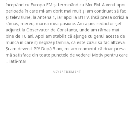
începând cu Europa FM şi terminând cu Mix FM. A venit apoi
perioada în care mi-am dorit mai mult şi am continuat să fac
şi televiziune, la Antena 1, iar apoi la B1TV. Însă presa scrisă a
rămas, mereu, marea mea pasiune. Am ajuns redactor şef
adjunct la Observator de Constanţa, unde am rămas mai
bine de 10 ani. Apoi am stabilit că ajunge cu genul acesta de
muncă în care îţi neglizeji familia, că este cazul să fac altceva.
Şi am devenit PR! După 5 ani, mi-am reamintit că doar presa
mă satisface din toate punctele de vedere! Motiv pentru care
... iată-mă!
ADVERTISEMENT