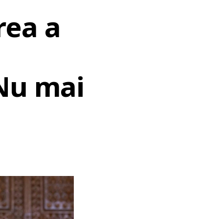
rea a
„Nu mai