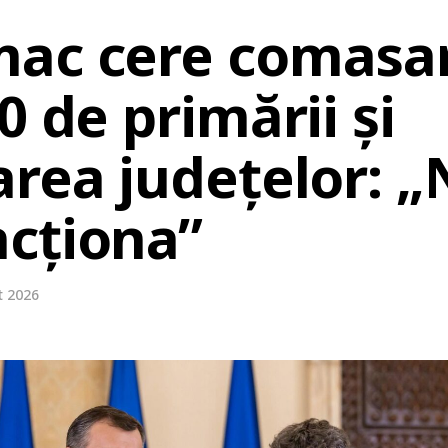
ac cere comasa
0 de primării și
area județelor: 
cționa”
t 2026