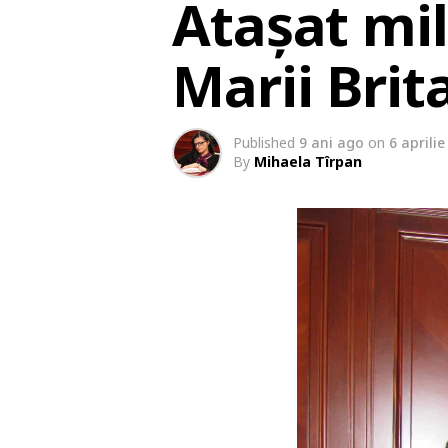
Atașat mil
Marii Brita
Published
9 ani ago
on
6 aprili
By
Mihaela Tîrpan