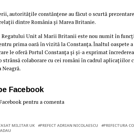
rii, autoritățile constănțene au făcut o scurtă prezentare
relații dintre România și Marea Britanie.
 Regatului Unit al Marii Britanii este nou numit în funcți
entru prima oară în vizită la Constanța. Înaltul oaspete a
care le oferă Portul Constanța și și-a exprimat încrederea
 o strânsă colaborare cu cei români în cadrul aplicațiilor
a Neagră.
 pe Facebook
 Facebook pentru a comenta
TASAT MILITAR UK
PREFECT ADRIAN NICOLAESCU
PREFECTURA C
GADAU