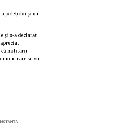
 a județului și au
e și s-a declarat
 apreciat
 că militarii
 comune care se vor
ONSTANTA