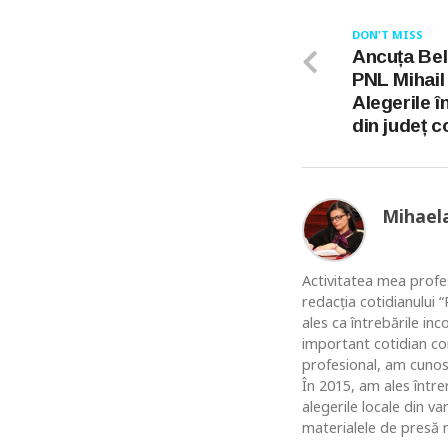
DON'T MISS
Ancuța Bel
PNL Mihail
Alegerile î
din județ c
Mihael
Activitatea mea profes
redacția cotidianului
ales ca întrebările in
important cotidian co
profesional, am cunosc
În 2015, am ales între
alegerile locale din v
materialele de presă n