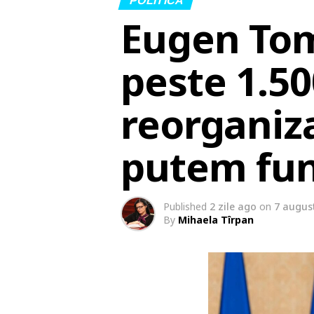
POLITICA
Eugen Tom
peste 1.50
reorganiz
putem fun
Published
2 zile ago
on
7 augus
By
Mihaela Tîrpan