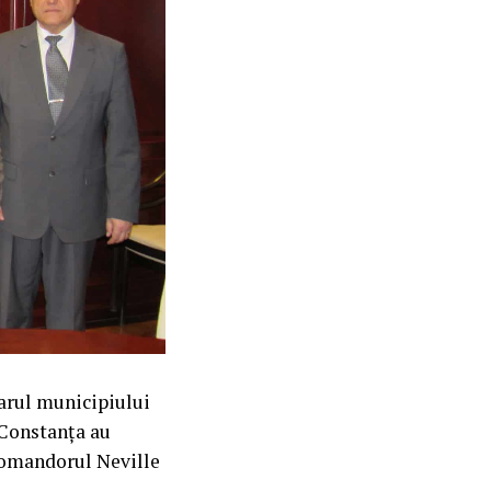
arul municipiului
 Constanța au
 comandorul Neville