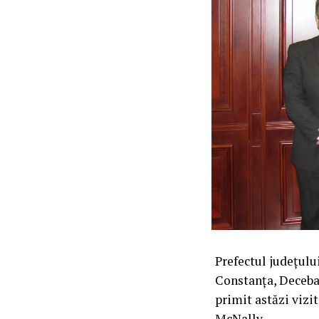
Prefectul județul
Constanța, Decebal
primit astăzi vizi
McNally.