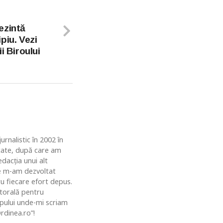
ezintă
piu. Vezi
i Biroului
rnalistic în 2002 în
ătate, după care am
dacția unui alt
de m-am dezvoltat
u fiecare efort depus.
ctorală pentru
topului unde-mi scriam
rdinea.ro”!