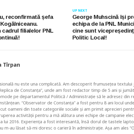
UP NEXT
u, reconfirmată șefa
George Muhscină își pr
 Kogălniceanu.
echipa de la PNL Munici
n cadrul filialelor PNL
cine sunt vicepreședinți
ontinuă!
Politic Local!
a Tîrpan
ională nu este una complicată. Am descoperit frumusețea textului ju
 “Replica de Constanța”, unde am fost redactor timp de 5 ani și jum
comode pe departamentul Politică / Administrație să le adresez din re
nstănțean. “Observator de Constanța” a fost pentru 8 ani locul un
ut oameni din toate categoriile sociale și am primit aprecieri pentr
ruperea activității pentru a mă alătura unei echipe de campanie ele
ara lui 2016. Experiența a fost interesantă, însă dorul de tastele lap
u m-au lăsat să-mi doresc o carieră în administrație. Așa am ales “O