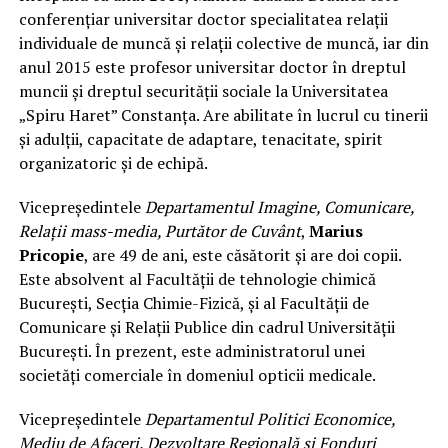
conferențiar universitar doctor specialitatea relații
individuale de muncă și relații colective de muncă, iar din
anul 2015 este profesor universitar doctor în dreptul
muncii și dreptul securității sociale la Universitatea
„Spiru Haret” Constanța. Are abilitate în lucrul cu tinerii
și adulții, capacitate de adaptare, tenacitate, spirit
organizatoric și de echipă.
Vicepreședintele
Departamentul Imagine, Comunicare,
Relații mass-media, Purtător de Cuvânt
,
Marius
Pricopie
, are 49 de ani, este căsătorit și are doi copii.
Este absolvent al Facultății de tehnologie chimică
București, Secția Chimie-Fizică, și al Facultății de
Comunicare și Relații Publice din cadrul Universității
București. În prezent, este administratorul unei
societăți comerciale în domeniul opticii medicale.
Vicepreședintele
Departamentul Politici Economice,
Mediu de Afaceri, Dezvoltare Regională și Fonduri