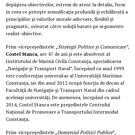
depășirea obiectivelor, extrem de atent la detaliu, ferm
în ceea ce privește semnificația profundă și echilibrată a
principiilor și valorilor morale adecvate, flexibil și
pragmatic, orientat către soluții bazate pe argumente
realist-obiective.
Prim-vicepreședintele
„Strategii Politice și Comunicare”
,
Costel Stanca
, are 47 de ani și este absolvent al
Institutului de Marină Civilă Constanța, specializarea
„Navigație și Transport Naval”. Începând cu anul 1999
este conferențiar universitar al Universității Maritime
Constanța, iar din anul 2012 ocupă funcția de decan al
Facultății de Navigație și Transport Naval din cadrul
aceleiași universități. De asemenea, începând cu anul
2014, Costel Stanca este președintele Centrului
Național de Promovare a Transportului Intermodal
Constanța.
Prim-vicepreședintele „
Domeniul Politici Publice
”,