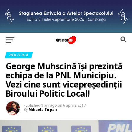
POLITICA
George Muhscină își prezintă
echipa de la PNL Municipiu.
Vezi cine sunt vicepreședinții
Biroului Politic Local!
Published
9 ani ago
on
6 aprilie 2017
By
Mihaela Tîrpan