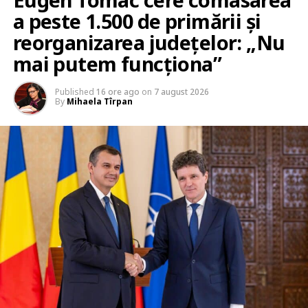
a peste 1.500 de primării și
reorganizarea județelor: „Nu
mai putem funcționa”
Published
16 ore ago
on
7 august 2026
By
Mihaela Tîrpan