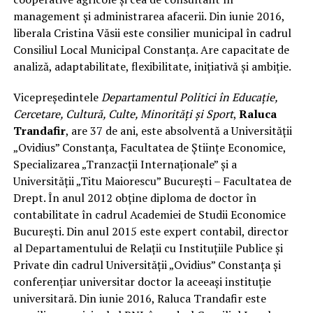
management și administrarea afacerii. Din iunie 2016,
liberala Cristina Văsii este consilier municipal în cadrul
Consiliul Local Municipal Constanța. Are capacitate de
analiză, adaptabilitate, flexibilitate, inițiativă și ambiție.
Vicepreședintele
Departamentul Politici în Educație,
Cercetare, Cultură, Culte, Minorități și Sport
,
Raluca
Trandafir
, are 37 de ani, este absolventă a Universității
„Ovidius” Constanța, Facultatea de Științe Economice,
Specializarea „Tranzacții Internaționale” și a
Universității „Titu Maiorescu” București – Facultatea de
Drept. În anul 2012 obține diploma de doctor în
contabilitate în cadrul Academiei de Studii Economice
București. Din anul 2015 este expert contabil, director
al Departamentului de Relații cu Instituțiile Publice și
Private din cadrul Universității „Ovidius” Constanța și
conferențiar universitar doctor la aceeași instituție
universitară. Din iunie 2016, Raluca Trandafir este