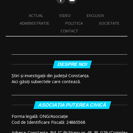
ACTUAL
VIDEO
EXCLUSIV
ADMINISTRATIE
POLITICA
SOCIETATE
CONTACT
DESPRE NOI
Știri și investigații din județul Constanța.
Aici găsiți subiectele care contează.
ASOCIAȚIA PUTEREA CIVICĂ
Forma legală: ONG/Asociație
Cod de Identificare Fiscală: 24860568
Adresa: Constanța, Bd. IC Brătianu nr. 48, Bl. G29 (Complex