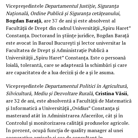
Vicepreședintele
Departamentul Justiție, Siguranța
Națională, Ordine Publică și Siguranța cetățeanului
,
Bogdan Barață
, are 37 de ani și este absolvent al
Facultății de Drept din cadrul Universității „Spiru Haret”
Constanța. Doctorand în științe juridice, Bogdan Barață
este avocat în Baroul București și lector universitar la
Facultatea de Drept și Administrație Publică a
Universității „Spiru Haret” Constanța. Este o persoană
loială, tolerantă, care se adaptează la schimbări și care
are capacitatea de a lua decizii și de a și le asuma.
Vicepreședintele
Departamentul Politici în Agricultură,
Silvicultură, Mediu și Dezvoltare Rurală
,
Cristina Văsii
,
are 32 de ani, este absolventă a Facultății de Matematică
și Informatică a Universității „Ovidius” Constanța și
masterand atât în Administrarea Afacerilor, cât și în
Controlul și monitorizarea calității produselor agricole.
În prezent, ocupă funcția de quality manager al unei
cooperative agricole și cea de consultant în