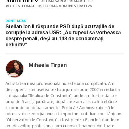
RELATED TOPICS:
COMASAREA PRIMARIILOR
EUGEN TOMAC
REFORMA ADMINISTRATIVA
DON'T MISS
Stelian Ion îi răspunde PSD după acuzațiile de
corupție la adresa USR: „Au tupeul să vorbească
despre penali, deși au 143 de condamnați
definitiv“
Mihaela Tîrpan
Activitatea mea profesională nu este una complicată. Am
descoperit frumusețea textului jurnalistic în 2002 în redacția
cotidianului “Replica de Constanța”, unde am fost redactor
timp de 5 ani și jumătate, după care am ales ca întrebările
incomode pe departamentul Politică / Administrație să le
adresez din redacția unui alt important cotidian constănțean.
“Observator de Constanța” a fost pentru 8 ani locul unde m-
am dezvoltat profesional, am cunoscut oameni din toate