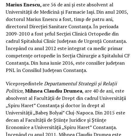
Marius Enescu,
are 56 de ani și este absolvent al
Universității de Medicină și Farmacie Iași. Din anul 2005,
doctorul Marius Enescu a fost, timp de patru ani,
directorul Direcției Sanitare Constanța. În perioada
2009-2010 a fost șeful Secției Clinică Ortopedie din
cadrul Spitalului Clinic Județean de Urgență Constanța.
Începând cu anul 2012 este integrat ca medic primar
competențe ortopedie în Secția Chirurgie a Spitalului CF
Constanța. Din luna iunie 2016, este consilier județean
PNL în Consiliul Județean Constanța.
Vicepreședintele
Departamentul Strategii și Relații
Politice
,
Mihnea Claudiu Drumea
, are 40 de ani, este
absolvent al Facultății de Drept din cadrul Universității
„Spiru Haret” Constanța și doctor în drept al
Universității „Babeș Bolyai” Cluj-Napoca. Din 2015 este
decan al Facultății de Științe Juridice și Științe
Economice a Universității „Spiru Haret” Constanța.
Începând cu anul 2011, Mihnea Claudiu Drumea este