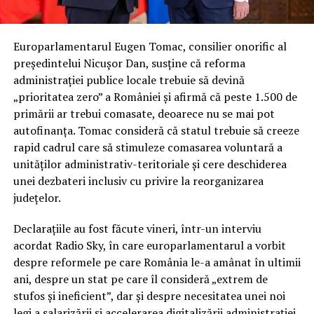
Europarlamentarul Eugen Tomac, consilier onorific al
președintelui Nicușor Dan, susține că reforma
administrației publice locale trebuie să devină
„prioritatea zero” a României și afirmă că peste 1.500 de
primării ar trebui comasate, deoarece nu se mai pot
autofinanța. Tomac consideră că statul trebuie să creeze
rapid cadrul care să stimuleze comasarea voluntară a
unităților administrativ-teritoriale și cere deschiderea
unei dezbateri inclusiv cu privire la reorganizarea
județelor.
Declarațiile au fost făcute vineri, într-un interviu
acordat Radio Sky, în care europarlamentarul a vorbit
despre reformele pe care România le-a amânat în ultimii
ani, despre un stat pe care îl consideră „extrem de
stufos și ineficient”, dar și despre necesitatea unei noi
legi a salarizării și accelerarea digitalizării administrației.