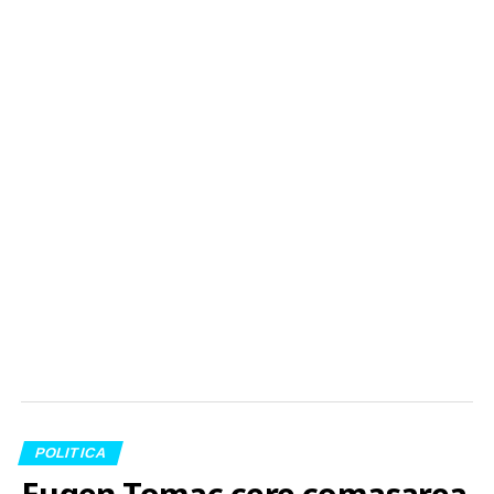
POLITICA
Eugen Tomac cere comasarea