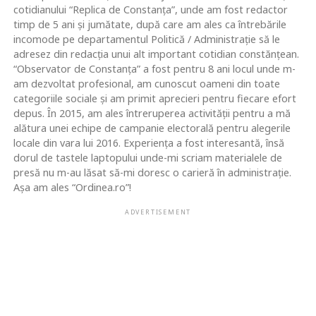
cotidianului “Replica de Constanța”, unde am fost redactor
timp de 5 ani și jumătate, după care am ales ca întrebările
incomode pe departamentul Politică / Administrație să le
adresez din redacția unui alt important cotidian constănțean.
“Observator de Constanța” a fost pentru 8 ani locul unde m-
am dezvoltat profesional, am cunoscut oameni din toate
categoriile sociale și am primit aprecieri pentru fiecare efort
depus. În 2015, am ales întreruperea activității pentru a mă
alătura unei echipe de campanie electorală pentru alegerile
locale din vara lui 2016. Experiența a fost interesantă, însă
dorul de tastele laptopului unde-mi scriam materialele de
presă nu m-au lăsat să-mi doresc o carieră în administrație.
Așa am ales “Ordinea.ro”!
ADVERTISEMENT