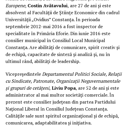
Europene
,
Costin Avătavului
, are 27 de ani și este
absolvent al Facultății de Științe Economice din cadrul
Universității „Ovidius” Constanța. În perioada
septembrie 2012-mai 2016 a fost inspector de
specialitate în Primăria Eforie. Din iunie 2016 este
consilier municipal în Consiliul Local Municipal
Constanța. Are abilități de comunicare, spirit creativ și
de echipă, capacitate de sinteză și analiză și, nu în
ultimul rând, abilități de leadership.
Vicepreședintele
Departamentul Politici Sociale, Relații
cu Sindicate, Patronate, Organizații Neguvernamentale
și grupuri de cetățeni
,
Liviu Popa
, are 52 de ani și este
administrator al mai multor societăți comerciale. În
prezent este consilier județean din partea Partidului
Național Liberal în Consiliul Județean Constanța.
Calitățile sale sunt spiritul organizațional și de echipă,
comunicarea, adaptabilitatea și inițiativa.