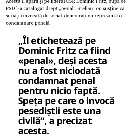
Acesta îl apără și pe liderul USR Dominic Fritz, după ce
PSD l-a catalogat drept „penal”. Stelian Ion susține că
situația invocată de social-democrați nu reprezintă o
condamnare penală.
„Îl etichetează pe
Dominic Fritz ca fiind
«penal», deși acesta
nu a fost niciodată
condamnat penal
pentru nicio faptă.
Speța pe care o invocă
pesediștii este una
civilă”, a precizat
acesta.