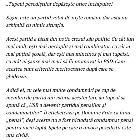
„Tupeul pesediștilor depășește orice închipuire!
Sigur, este un partid votat de niște români, dar asta nu
schimbă cu nimic situația.
Acest partid a făcut din hoție crezul său politic. Cu cât furi
mai mult, ești mai necioplit și mai combinator, cu cât ai
mai puțină școală, dar ești mai mincinos și mai tupeist,
cu atât ai șanse mai mari să fii promovat în PSD. Cam
acestea sunt criteriile meritocratice după care se
ghidează.
Adică ei, cu cele mai multe condamnări pe cap de
membru de partid din istoria acestei țări, au tupeul să
spună că „USR a devenit partidul penalilor și
condamnaților”. Îl etichetează pe Dominic Fritz ca fiind
„penal”, deși acesta nu a fost niciodată condamnat penal
pentru nicio faptă. Speța pe care o invocă pesediștii este
una civilă.