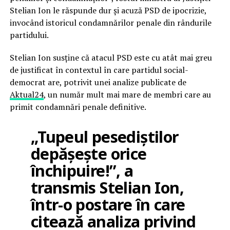
Stelian Ion le răspunde dur și acuză PSD de ipocrizie,
invocând istoricul condamnărilor penale din rândurile
partidului.
Stelian Ion susține că atacul PSD este cu atât mai greu
de justificat în contextul în care partidul social-
democrat are, potrivit unei analize publicate de
Aktual24
, un număr mult mai mare de membri care au
primit condamnări penale definitive.
„Tupeul pesediștilor
depășește orice
închipuire!”, a
transmis Stelian Ion,
într-o postare în care
citează analiza privind