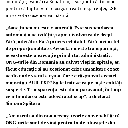
imunități și validări a Senatului, a susținut că, tocmai
pentru că luptă pentru asigurarea transparenței, USR
nu va vota o asemenea măsură.
„Sancțiunea nu este o amendă. Este suspendarea
automată a activității și apoi dizolvarea de drept.
Fără judecător. Fără proces echitabil. Fără niciun fel
de proporționalitate. Aceasta nu este transparență,
aceasta este o execuție prin dictat administrativ.
ONG-urile din România au salvat vieți în spitale, au
făcut educație și au gestionat crize umanitare exact
acolo unde statul a eșuat. Care e răspunsul acestei
majorități AUR-PSD? Să le trateze ca pe niște entități
suspecte. Transparența este doar paravanul, în timp
ce intimidarea este adevăratul scop”, a declarat
Simona Spătaru.
„Am ascultat din nou aceeași teorie convenabilă: că
ONG-urile sunt de vină pentru toate blocajele din