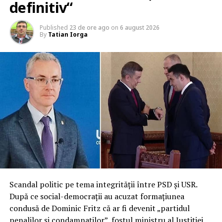
definitiv“
Published
23 de ore ago
on
6 august 2026
By
Tatian Iorga
Scandal politic pe tema integrității între PSD și USR.
După ce social-democrații au acuzat formațiunea
condusă de Dominic Fritz că ar fi devenit „partidul
penalilor și condamnaților”, fostul ministru al Justiției