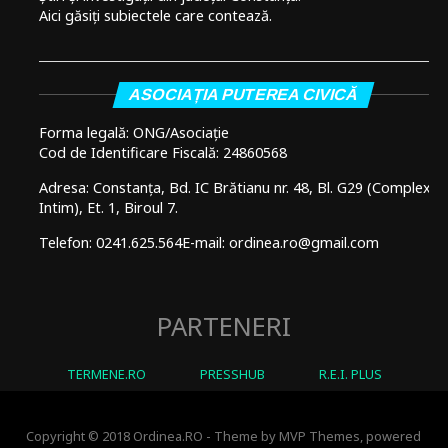
Aici găsiți subiectele care contează.
ASOCIAȚIA PUTEREA CIVICĂ
Forma legală: ONG/Asociație
Cod de Identificare Fiscală: 24860568
Adresa: Constanța, Bd. IC Brătianu nr. 48, Bl. G29 (Complex
Intim), Et. 1, Biroul 7.
Telefon: 0241.625.564
E-mail: ordinea.ro@gmail.com
PARTENERI
TERMENE.RO
PRESSHUB
R.E.I. PLUS
Copyright © 2018 Ordinea.RO - Theme by MVP Themes, powered