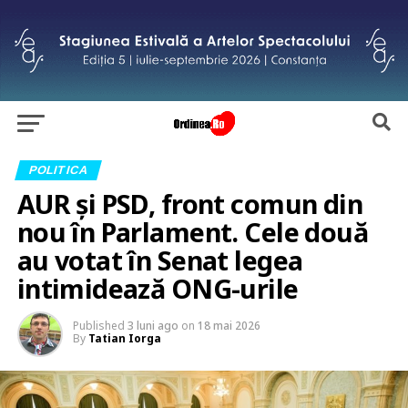
POLITICA
AUR și PSD, front comun din
nou în Parlament. Cele două
au votat în Senat legea
intimidează ONG-urile
Published
3 luni ago
on
18 mai 2026
By
Tatian Iorga