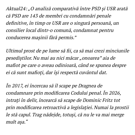
Aktual24: „O analiză comparativă între PSD și USR arată
că PSD are 143 de membri cu condamnări penale
definitive, în timp ce USR are o singură persoană, un
consilier local dintr-o comună, condamnat pentru
conducerea mașinii fără permis.”
Ultimul prost de pe lume să fii, ca să mai crezi minciunile
pesediștilor. Nu mai au nici măcar „onoarea” aia de
mafiot pe care o aveau odinioară, când se spunea despre
ei că sunt mafioți, dar își respectă cuvântul dat.
În 2017, ei încercau să îl scape pe Dragnea de
condamnare prin modificarea Codului penal. În 2026,
intrați în delir, încearcă să scape de Dominic Fritz tot
prin modificarea retroactivă a legislației. Numai la prostii
le stă capul. Trag nădejde, totuși, că nu le va mai merge
mult așa.“