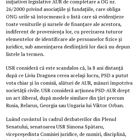
inițiativei legislative AUR de completare a OG nr.
26/2000 privind asociațiile și fundațiile, care obliga
ONG-urile să întocmească o listă care să evidențieze
toate veniturile și sursele de finanțare ale acestora,
indiferent de proveniența lor, cu precizarea tuturor
elementelor de identificare ale persoanelor fizice și
juridice, sub amenințarea desființării lor dacă nu depun
listele la termen.
USR consideră că este scandalos că, la 8 ani distanță
după ce Liviu Dragnea cerea același lucru, PSD a putut
vota chiar și în comisii, alături de AUR, măsuri împotriva
societății civile. USR consideră acțiunea PSD-AUR drept
un act iliberal, după modele similare din țări precum
Rusia, Belarus, Georgia sau Ungaria lui Viktor Orban.
Luând cuvântul în cadrul dezbaterilor din Plenul
Senatului, senatoarea USR Simona Spătaru,
vicepreședinta Comisiei juridice, de numiri, disciplină,