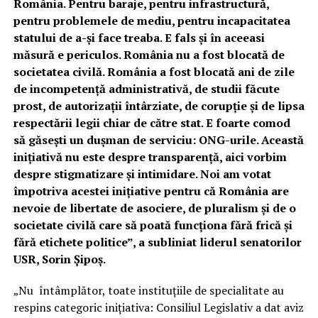
România. Pentru baraje, pentru infrastructură,
pentru problemele de mediu, pentru incapacitatea
statului de a-și face treaba. E fals și în aceeasi
măsură e periculos. România nu a fost blocată de
societatea civilă. România a fost blocată ani de zile
de incompetență administrativă, de studii făcute
prost, de autorizații întârziate, de corupție și de lipsa
respectării legii chiar de către stat. E foarte comod
să găsești un dușman de serviciu: ONG-urile. Această
inițiativă nu este despre transparență, aici vorbim
despre stigmatizare și intimidare. Noi am votat
împotriva acestei inițiative pentru că România are
nevoie de libertate de asociere, de pluralism și de o
societate civilă care să poată funcționa fără frică și
fără etichete politice”, a subliniat liderul senatorilor
USR, Sorin Șipoș.
„Nu întâmplător, toate instituțiile de specialitate au
respins categoric inițiativa: Consiliul Legislativ a dat aviz