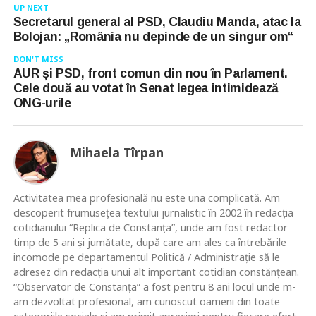
UP NEXT
Secretarul general al PSD, Claudiu Manda, atac la
Bolojan: „România nu depinde de un singur om“
DON'T MISS
AUR și PSD, front comun din nou în Parlament.
Cele două au votat în Senat legea intimidează
ONG-urile
Mihaela Tîrpan
Activitatea mea profesională nu este una complicată. Am
descoperit frumusețea textului jurnalistic în 2002 în redacția
cotidianului “Replica de Constanța”, unde am fost redactor
timp de 5 ani și jumătate, după care am ales ca întrebările
incomode pe departamentul Politică / Administrație să le
adresez din redacția unui alt important cotidian constănțean.
“Observator de Constanța” a fost pentru 8 ani locul unde m-
am dezvoltat profesional, am cunoscut oameni din toate