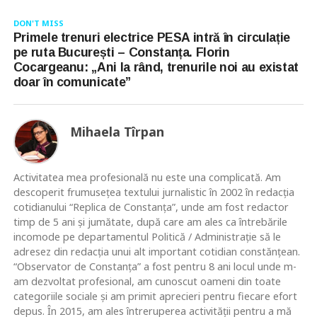
DON'T MISS
Primele trenuri electrice PESA intră în circulație
pe ruta București – Constanța. Florin
Cocargeanu: „Ani la rând, trenurile noi au existat
doar în comunicate”
Mihaela Tîrpan
Activitatea mea profesională nu este una complicată. Am
descoperit frumusețea textului jurnalistic în 2002 în redacția
cotidianului “Replica de Constanța”, unde am fost redactor
timp de 5 ani și jumătate, după care am ales ca întrebările
incomode pe departamentul Politică / Administrație să le
adresez din redacția unui alt important cotidian constănțean.
“Observator de Constanța” a fost pentru 8 ani locul unde m-
am dezvoltat profesional, am cunoscut oameni din toate
categoriile sociale și am primit aprecieri pentru fiecare efort
depus. În 2015, am ales întreruperea activității pentru a mă