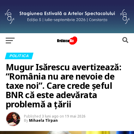
POLITICA
Mugur Isărescu avertizează:
“România nu are nevoie de
taxe noi”. Care crede șeful
BNR că este adevărata
problemă a țării
Published
3 luni ago
on
19 mai 2026
By
Mihaela Tîrpan