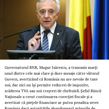
Guvernatorul BNR, Mugur Isărescu, a transmis marți
unul dintre cele mai clare și dure mesaje către viitorul
Guvern, avertizând că România nu are nevoie de taxe
noi, dar nici nu își permite reduceri de impozite,
scăderea TVA sau noi creșteri de cheltuieli. Șeful Băncii
Naționale a cerut continuarea corecției fiscale și a
avertizat că piețele financiare ar putea penaliza sever
România dacă autoritățile abandonează măsurile de