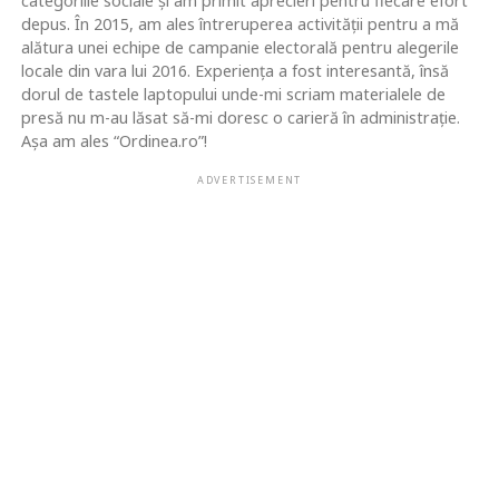
categoriile sociale și am primit aprecieri pentru fiecare efort
depus. În 2015, am ales întreruperea activității pentru a mă
alătura unei echipe de campanie electorală pentru alegerile
locale din vara lui 2016. Experiența a fost interesantă, însă
dorul de tastele laptopului unde-mi scriam materialele de
presă nu m-au lăsat să-mi doresc o carieră în administrație.
Așa am ales “Ordinea.ro”!
ADVERTISEMENT