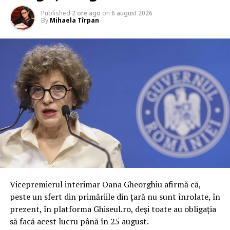
Published
2 ore ago
on
6 august 2026
By
Mihaela Tîrpan
Vicepremierul interimar Oana Gheorghiu afirmă că,
peste un sfert din primăriile din ţară nu sunt înrolate, în
prezent, în platforma Ghiseul.ro, deşi toate au obligaţia
să facă acest lucru până în 25 august.