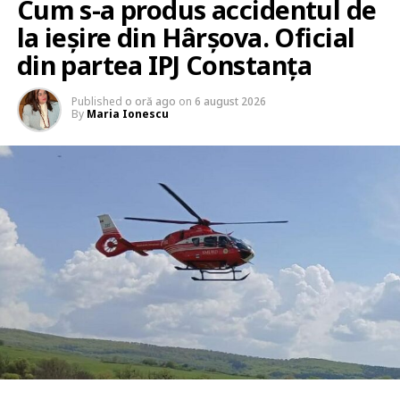
Cum s-a produs accidentul de
la ieșire din Hârșova. Oficial
din partea IPJ Constanța
Published
o oră ago
on
6 august 2026
By
Maria Ionescu