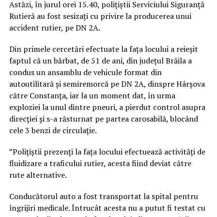
Astăzi, în jurul orei 15.40, polițiștii Serviciului Siguranță
Rutieră au fost sesizați cu privire la producerea unui
accident rutier, pe DN 2A.
Din primele cercetări efectuate la fața locului a reieșit
faptul că un bărbat, de 51 de ani, din județul Brăila a
condus un ansamblu de vehicule format din
autoutilitară și semiremorcă pe DN 2A, dinspre Hârșova
către Constanța, iar la un moment dat, în urma
exploziei la unul dintre pneuri, a pierdut control asupra
direcției și s-a răsturnat pe partea carosabilă, blocând
cele 3 benzi de circulație.
”Polițiștii prezenți la fața locului efectuează activități de
fluidizare a traficului rutier, acesta fiind deviat către
rute alternative.
Conducătorul auto a fost transportat la spital pentru
îngrijiri medicale. Întrucât acesta nu a putut fi testat cu