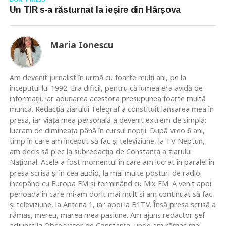
Un TIR s-a răsturnat la ieșire din Hârșova
Maria Ionescu
Am devenit jurnalist în urmă cu foarte mulţi ani, pe la
începutul lui 1992. Era dificil, pentru că lumea era avidă de
informaţii, iar adunarea acestora presupunea foarte multă
muncă. Redacţia ziarului Telegraf a constituit lansarea mea în
presă, iar viaţa mea personală a devenit extrem de simplă:
lucram de dimineaţa până în cursul nopţii. După vreo 6 ani,
timp în care am început să fac şi televiziune, la TV Neptun,
am decis să plec la subredacţia de Constanţa a ziarului
Naţional. Acela a fost momentul în care am lucrat în paralel în
presa scrisă şi în cea audio, la mai multe posturi de radio,
începând cu Europa FM şi terminând cu Mix FM. A venit apoi
perioada în care mi-am dorit mai mult şi am continuat să fac
şi televiziune, la Antena 1, iar apoi la B1TV. Însă presa scrisă a
rămas, mereu, marea mea pasiune. Am ajuns redactor şef
adjunct la Observator de Constanţa, unde am rămas mai