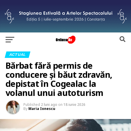
ACTUAL
Bărbat fără permis de
conducere și băut zdravăn,
depistat în Cogealac la
volanul unui autoturism
Published
2 luni ago
on
18 iunie 2026
By
Maria Ionescu