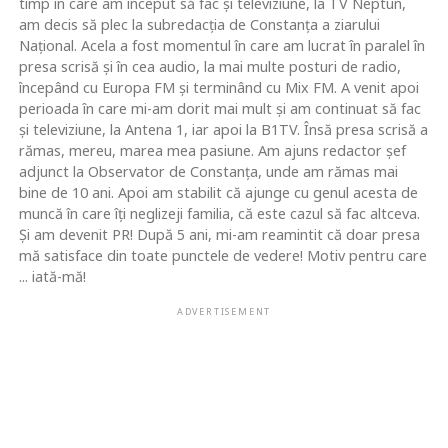
timp în care am început să fac şi televiziune, la TV Neptun,
am decis să plec la subredacţia de Constanţa a ziarului
Naţional. Acela a fost momentul în care am lucrat în paralel în
presa scrisă şi în cea audio, la mai multe posturi de radio,
începând cu Europa FM şi terminând cu Mix FM. A venit apoi
perioada în care mi-am dorit mai mult şi am continuat să fac
şi televiziune, la Antena 1, iar apoi la B1TV. Însă presa scrisă a
rămas, mereu, marea mea pasiune. Am ajuns redactor şef
adjunct la Observator de Constanţa, unde am rămas mai
bine de 10 ani. Apoi am stabilit că ajunge cu genul acesta de
muncă în care îţi neglizeji familia, că este cazul să fac altceva.
Şi am devenit PR! După 5 ani, mi-am reamintit că doar presa
mă satisface din toate punctele de vedere! Motiv pentru care
... iată-mă!
ADVERTISEMENT