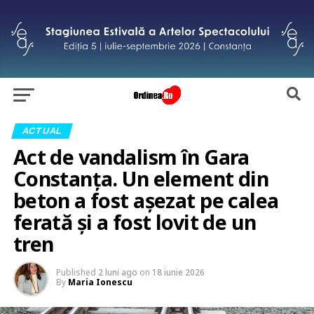
ACTUAL
Act de vandalism în Gara
Constanța. Un element din
beton a fost așezat pe calea
ferată și a fost lovit de un
tren
Published
2 luni ago
on
18 iunie 2026
By
Maria Ionescu