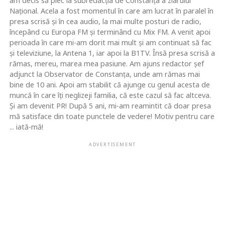
am decis să plec la subredacţia de Constanţa a ziarului
Naţional. Acela a fost momentul în care am lucrat în paralel în
presa scrisă şi în cea audio, la mai multe posturi de radio,
începând cu Europa FM şi terminând cu Mix FM. A venit apoi
perioada în care mi-am dorit mai mult şi am continuat să fac
şi televiziune, la Antena 1, iar apoi la B1TV. Însă presa scrisă a
rămas, mereu, marea mea pasiune. Am ajuns redactor şef
adjunct la Observator de Constanţa, unde am rămas mai
bine de 10 ani. Apoi am stabilit că ajunge cu genul acesta de
muncă în care îţi neglizeji familia, că este cazul să fac altceva.
Şi am devenit PR! După 5 ani, mi-am reamintit că doar presa
mă satisface din toate punctele de vedere! Motiv pentru care
... iată-mă!
ADVERTISEMENT