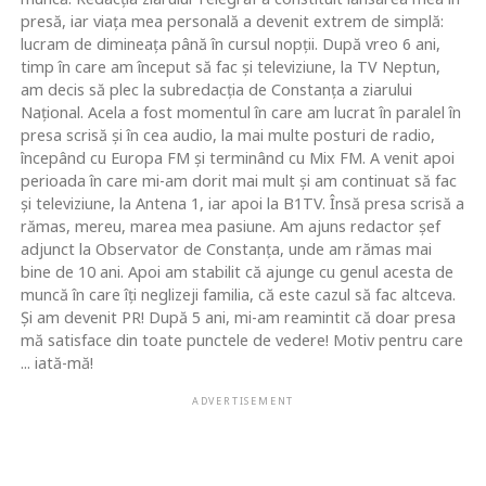
presă, iar viaţa mea personală a devenit extrem de simplă:
lucram de dimineaţa până în cursul nopţii. După vreo 6 ani,
timp în care am început să fac şi televiziune, la TV Neptun,
am decis să plec la subredacţia de Constanţa a ziarului
Naţional. Acela a fost momentul în care am lucrat în paralel în
presa scrisă şi în cea audio, la mai multe posturi de radio,
începând cu Europa FM şi terminând cu Mix FM. A venit apoi
perioada în care mi-am dorit mai mult şi am continuat să fac
şi televiziune, la Antena 1, iar apoi la B1TV. Însă presa scrisă a
rămas, mereu, marea mea pasiune. Am ajuns redactor şef
adjunct la Observator de Constanţa, unde am rămas mai
bine de 10 ani. Apoi am stabilit că ajunge cu genul acesta de
muncă în care îţi neglizeji familia, că este cazul să fac altceva.
Şi am devenit PR! După 5 ani, mi-am reamintit că doar presa
mă satisface din toate punctele de vedere! Motiv pentru care
... iată-mă!
ADVERTISEMENT