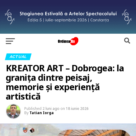
ACTUAL
KREATOR ART – Dobrogea: la
granița dintre peisaj,
memorie și experiență
artistică
Published
2 luni ago
on
18 iunie 2026
By
Tatian Iorga