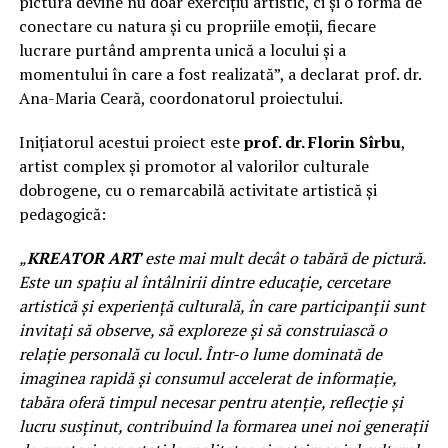
pictura devine nu doar exercițiu artistic, ci și o formă de
conectare cu natura și cu propriile emoții, fiecare
lucrare purtând amprenta unică a locului și a
momentului în care a fost realizată”, a declarat prof. dr.
Ana-Maria Ceară, coordonatorul proiectului.
Inițiatorul acestui proiect este
prof. dr. Florin Sîrbu
,
artist complex și promotor al valorilor culturale
dobrogene, cu o remarcabilă activitate artistică și
pedagogică:
„
KREATOR ART
este mai mult decât o tabără de pictură.
Este un spațiu al întâlnirii dintre educație, cercetare
artistică și experiență culturală, în care participanții sunt
invitați să observe, să exploreze și să construiască o
relație personală cu locul. Într-o lume dominată de
imaginea rapidă și consumul accelerat de informație,
tabăra oferă timpul necesar pentru atenție, reflecție și
lucru susținut, contribuind la formarea unei noi generații