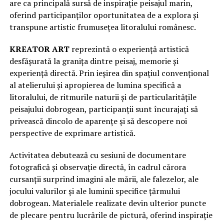
are ca principală sursă de inspirație peisajul marin,
oferind participanților oportunitatea de a explora și
transpune artistic frumusețea litoralului românesc.
KREATOR ART
reprezintă o experiență artistică
desfășurată la granița dintre peisaj, memorie și
experiență directă. Prin ieșirea din spațiul convențional
al atelierului și apropierea de lumina specifică a
litoralului, de ritmurile naturii și de particularitățile
peisajului dobrogean, participanții sunt încurajați să
privească dincolo de aparențe și să descopere noi
perspective de exprimare artistică.
Activitatea debutează cu sesiuni de documentare
fotografică și observație directă, în cadrul cărora
cursanții surprind imagini ale mării, ale falezelor, ale
jocului valurilor și ale luminii specifice țărmului
dobrogean. Materialele realizate devin ulterior puncte
de plecare pentru lucrările de pictură, oferind inspirație