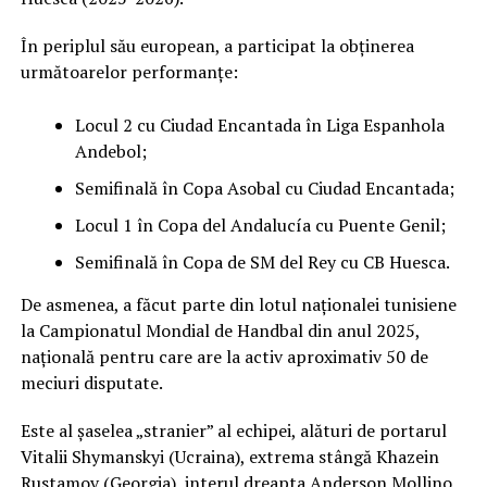
În periplul său european, a participat la obținerea
următoarelor performanțe:
Locul 2 cu Ciudad Encantada în Liga Espanhola
Andebol;
Semifinală în Copa Asobal cu Ciudad Encantada;
Locul 1 în Copa del Andalucía cu Puente Genil;
Semifinală în Copa de SM del Rey cu CB Huesca.
De asmenea, a făcut parte din lotul naționalei tunisiene
la Campionatul Mondial de Handbal din anul 2025,
națională pentru care are la activ aproximativ 50 de
meciuri disputate.
Este al șaselea „stranier” al echipei, alături de portarul
Vitalii Shymanskyi (Ucraina), extrema stângă Khazein
Rustamov (Georgia), interul dreapta Anderson Mollino