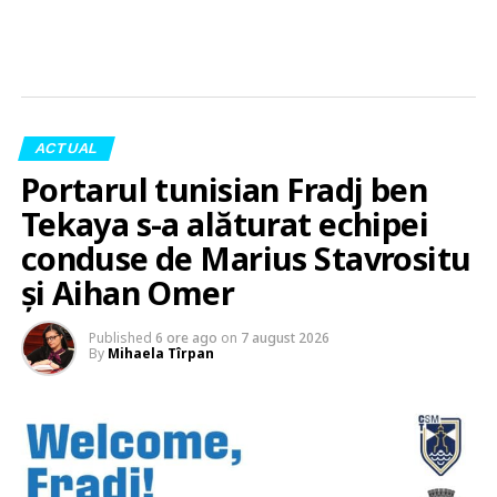
ACTUAL
Portarul tunisian Fradj ben
Tekaya s-a alăturat echipei
conduse de Marius Stavrositu
și Aihan Omer
Published
6 ore ago
on
7 august 2026
By
Mihaela Tîrpan