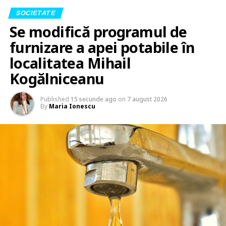
SOCIETATE
Se modifică programul de
furnizare a apei potabile în
localitatea Mihail
Kogălniceanu
Published
15 secunde ago
on
7 august 2026
By
Maria Ionescu