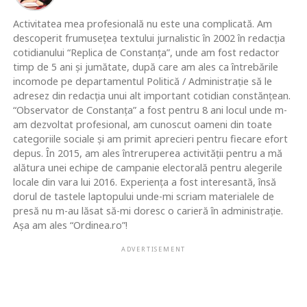
Activitatea mea profesională nu este una complicată. Am
descoperit frumusețea textului jurnalistic în 2002 în redacția
cotidianului “Replica de Constanța”, unde am fost redactor
timp de 5 ani și jumătate, după care am ales ca întrebările
incomode pe departamentul Politică / Administrație să le
adresez din redacția unui alt important cotidian constănțean.
“Observator de Constanța” a fost pentru 8 ani locul unde m-
am dezvoltat profesional, am cunoscut oameni din toate
categoriile sociale și am primit aprecieri pentru fiecare efort
depus. În 2015, am ales întreruperea activității pentru a mă
alătura unei echipe de campanie electorală pentru alegerile
locale din vara lui 2016. Experiența a fost interesantă, însă
dorul de tastele laptopului unde-mi scriam materialele de
presă nu m-au lăsat să-mi doresc o carieră în administrație.
Așa am ales “Ordinea.ro”!
ADVERTISEMENT