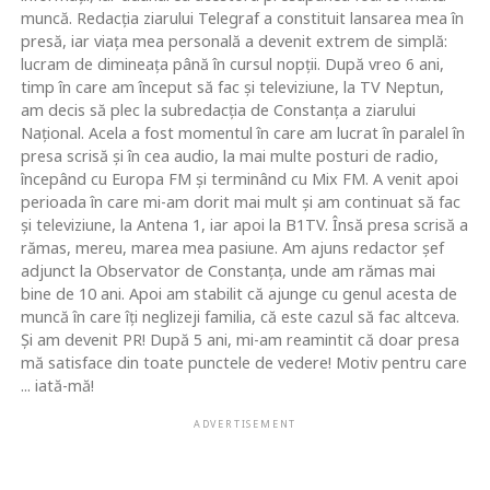
muncă. Redacţia ziarului Telegraf a constituit lansarea mea în
presă, iar viaţa mea personală a devenit extrem de simplă:
lucram de dimineaţa până în cursul nopţii. După vreo 6 ani,
timp în care am început să fac şi televiziune, la TV Neptun,
am decis să plec la subredacţia de Constanţa a ziarului
Naţional. Acela a fost momentul în care am lucrat în paralel în
presa scrisă şi în cea audio, la mai multe posturi de radio,
începând cu Europa FM şi terminând cu Mix FM. A venit apoi
perioada în care mi-am dorit mai mult şi am continuat să fac
şi televiziune, la Antena 1, iar apoi la B1TV. Însă presa scrisă a
rămas, mereu, marea mea pasiune. Am ajuns redactor şef
adjunct la Observator de Constanţa, unde am rămas mai
bine de 10 ani. Apoi am stabilit că ajunge cu genul acesta de
muncă în care îţi neglizeji familia, că este cazul să fac altceva.
Şi am devenit PR! După 5 ani, mi-am reamintit că doar presa
mă satisface din toate punctele de vedere! Motiv pentru care
... iată-mă!
ADVERTISEMENT