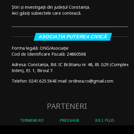
Știri și investigații din județul Constanța.
Aici găsiți subiectele care contează.
ASOCIAȚIA PUTEREA CIVICĂ
Forma legală: ONG/Asociație
Cod de Identificare Fiscală: 24860568
Adresa: Constanța, Bd. IC Brătianu nr. 48, Bl. G29 (Complex
Intim), Et. 1, Biroul 7.
Telefon: 0241.625.564
E-mail: ordinea.ro@gmail.com
PARTENERI
TERMENE.RO
PRESSHUB
R.E.I. PLUS