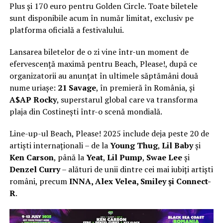
Plus și 170 euro pentru Golden Circle. Toate biletele
sunt disponibile acum în număr limitat, exclusiv pe
platforma oficială a festivalului.
Lansarea biletelor de o zi vine într-un moment de
efervescență maximă pentru Beach, Please!, după ce
organizatorii au anunțat în ultimele săptămâni două
nume uriașe:
21 Savage
, în premieră în România, și
A$AP Rocky
, superstarul global care va transforma
plaja din Costinești într-o scenă mondială.
Line-up-ul Beach, Please! 2025 include deja peste 20 de
artiști internaționali – de la
Young Thug
,
Lil Baby
și
Ken Carson
, până la
Yeat
,
Lil Pump
,
Swae Lee
și
Denzel Curry
– alături de unii dintre cei mai iubiți artiști
români, precum
INNA, Alex Velea, Smiley și Connect-
R
.