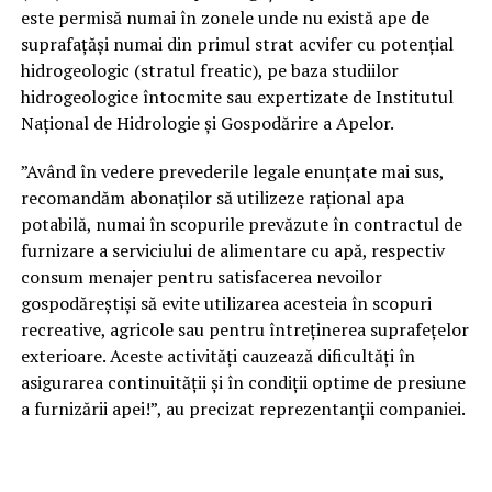
este permisă numai în zonele unde nu există ape de
suprafaţăşi numai din primul strat acvifer cu potenţial
hidrogeologic (stratul freatic), pe baza studiilor
hidrogeologice întocmite sau expertizate de Institutul
Naţional de Hidrologie şi Gospodărire a Apelor.
”Având în vedere prevederile legale enunțate mai sus,
recomandăm abonaților să utilizeze raţional apa
potabilă, numai în scopurile prevăzute în contractul de
furnizare a serviciului de alimentare cu apă, respectiv
consum menajer pentru satisfacerea nevoilor
gospodăreştişi să evite utilizarea acesteia în scopuri
recreative, agricole sau pentru întreținerea suprafețelor
exterioare. Aceste activități cauzează dificultăți în
asigurarea continuității și în condiții optime de presiune
a furnizării apei!”, au precizat reprezentanții companiei.