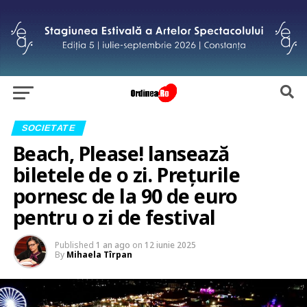
SOCIETATE
Beach, Please! lansează
biletele de o zi. Prețurile
pornesc de la 90 de euro
pentru o zi de festival
Published
1 an ago
on
12 iunie 2025
By
Mihaela Tîrpan