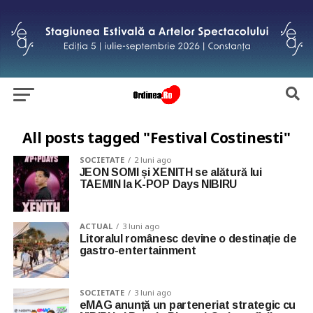
All posts tagged "Festival Costinesti"
SOCIETATE
2 luni ago
JEON SOMI și XENITH se alătură lui
TAEMIN la K-POP Days NIBIRU
ACTUAL
3 luni ago
Litoralul românesc devine o destinație de
gastro-entertainment
SOCIETATE
3 luni ago
eMAG anunță un parteneriat strategic cu