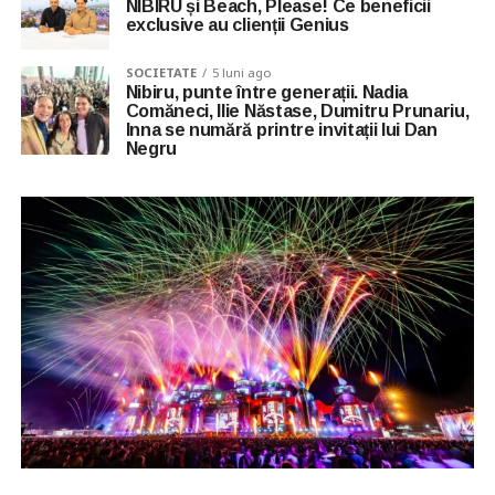
NIBIRU și Beach, Please! Ce beneficii
exclusive au clienții Genius
SOCIETATE
5 luni ago
Nibiru, punte între generații. Nadia
Comăneci, Ilie Năstase, Dumitru Prunariu,
Inna se numără printre invitații lui Dan
Negru