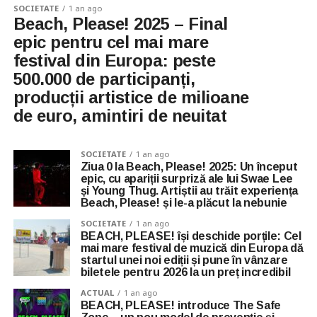
SOCIETATE
1 an ago
Beach, Please! 2025 – Final
epic pentru cel mai mare
festival din Europa: peste
500.000 de participanți,
producții artistice de milioane
de euro, amintiri de neuitat
SOCIETATE
1 an ago
Ziua 0 la Beach, Please! 2025: Un început
epic, cu apariții surpriză ale lui Swae Lee
și Young Thug. Artiștii au trăit experiența
Beach, Please! și le-a plăcut la nebunie
SOCIETATE
1 an ago
BEACH, PLEASE! își deschide porțile: Cel
mai mare festival de muzică din Europa dă
startul unei noi ediții și pune în vânzare
biletele pentru 2026 la un preț incredibil
ACTUAL
1 an ago
BEACH, PLEASE! introduce The Safe