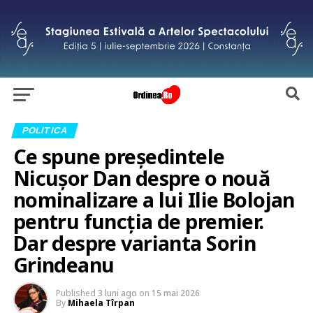
POLITICA
Ce spune președintele
Nicușor Dan despre o nouă
nominalizare a lui Ilie Bolojan
pentru funcția de premier.
Dar despre varianta Sorin
Grindeanu
Published
3 luni ago
on
15 mai 2026
By
Mihaela Tîrpan