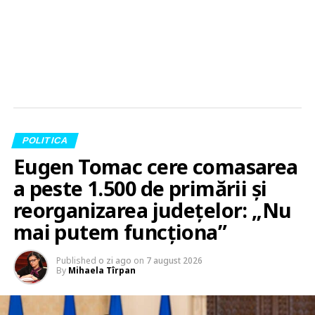
POLITICA
Eugen Tomac cere comasarea
a peste 1.500 de primării și
reorganizarea județelor: „Nu
mai putem funcționa”
Published
o zi ago
on
7 august 2026
By
Mihaela Tîrpan