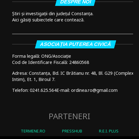
DESPRE NOI
Știri și investigații din județul Constanța.
Aici găsiți subiectele care contează.
ASOCIAȚIA PUTEREA CIVICĂ
Forma legală: ONG/Asociație
Cod de Identificare Fiscală: 24860568
Adresa: Constanța, Bd. IC Brătianu nr. 48, Bl. G29 (Complex
Intim), Et. 1, Biroul 7.
Telefon: 0241.625.564
E-mail: ordinea.ro@gmail.com
PARTENERI
TERMENE.RO
PRESSHUB
R.E.I. PLUS