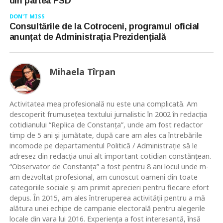
din partea PSD
DON'T MISS
Consultările de la Cotroceni, programul oficial
anunțat de Administrația Prezidențială
Mihaela Tîrpan
Activitatea mea profesională nu este una complicată. Am
descoperit frumusețea textului jurnalistic în 2002 în redacția
cotidianului “Replica de Constanța”, unde am fost redactor
timp de 5 ani și jumătate, după care am ales ca întrebările
incomode pe departamentul Politică / Administrație să le
adresez din redacția unui alt important cotidian constănțean.
“Observator de Constanța” a fost pentru 8 ani locul unde m-
am dezvoltat profesional, am cunoscut oameni din toate
categoriile sociale și am primit aprecieri pentru fiecare efort
depus. În 2015, am ales întreruperea activității pentru a mă
alătura unei echipe de campanie electorală pentru alegerile
locale din vara lui 2016. Experiența a fost interesantă, însă