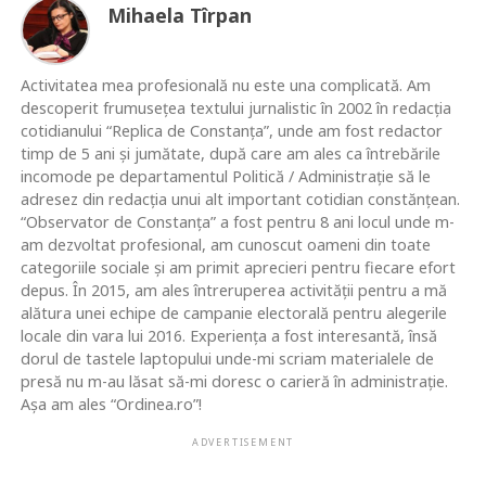
Mihaela Tîrpan
Activitatea mea profesională nu este una complicată. Am
descoperit frumusețea textului jurnalistic în 2002 în redacția
cotidianului “Replica de Constanța”, unde am fost redactor
timp de 5 ani și jumătate, după care am ales ca întrebările
incomode pe departamentul Politică / Administrație să le
adresez din redacția unui alt important cotidian constănțean.
“Observator de Constanța” a fost pentru 8 ani locul unde m-
am dezvoltat profesional, am cunoscut oameni din toate
categoriile sociale și am primit aprecieri pentru fiecare efort
depus. În 2015, am ales întreruperea activității pentru a mă
alătura unei echipe de campanie electorală pentru alegerile
locale din vara lui 2016. Experiența a fost interesantă, însă
dorul de tastele laptopului unde-mi scriam materialele de
presă nu m-au lăsat să-mi doresc o carieră în administrație.
Așa am ales “Ordinea.ro”!
ADVERTISEMENT