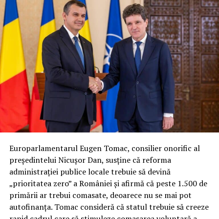
Europarlamentarul Eugen Tomac, consilier onorific al
președintelui Nicușor Dan, susține că reforma
administrației publice locale trebuie să devină
„prioritatea zero” a României și afirmă că peste 1.500 de
primării ar trebui comasate, deoarece nu se mai pot
autofinanța. Tomac consideră că statul trebuie să creeze
rapid cadrul care să stimuleze comasarea voluntară a