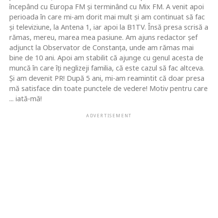
începând cu Europa FM şi terminând cu Mix FM. A venit apoi
perioada în care mi-am dorit mai mult şi am continuat să fac
şi televiziune, la Antena 1, iar apoi la B1TV. Însă presa scrisă a
rămas, mereu, marea mea pasiune. Am ajuns redactor şef
adjunct la Observator de Constanţa, unde am rămas mai
bine de 10 ani. Apoi am stabilit că ajunge cu genul acesta de
muncă în care îţi neglizeji familia, că este cazul să fac altceva.
Şi am devenit PR! După 5 ani, mi-am reamintit că doar presa
mă satisface din toate punctele de vedere! Motiv pentru care
... iată-mă!
ADVERTISEMENT