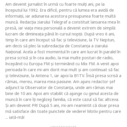
Am devenit jurnalist în urmă cu foarte mulţi ani, pe la
începutul lui 1992. Era dificil, pentru că lumea era avidă de
informaţii, iar adunarea acestora presupunea foarte multă
muncă. Redacţia ziarului Telegraf a constituit lansarea mea în
presă, iar viaţa mea personală a devenit extrem de simplă:
lucram de dimineaţa până în cursul nopţii. După vreo 6 ani,
timp în care am început să fac şi televiziune, la TV Neptun,
am decis să plec la subredacţia de Constanţa a ziarului
Naţional. Acela a fost momentul în care am lucrat în paralel în
presa scrisă şi în cea audio, la mai multe posturi de radio,
începând cu Europa FM şi terminând cu Mix FM. A venit apoi
perioada în care mi-am dorit mai mult şi am continuat să fac
şi televiziune, la Antena 1, iar apoi la B1TV. Însă presa scrisă a
rămas, mereu, marea mea pasiune. Am ajuns redactor şef
adjunct la Observator de Constanţa, unde am rămas mai
bine de 10 ani. Apoi am stabilit că ajunge cu genul acesta de
muncă în care îţi neglizeji familia, că este cazul să fac altceva.
Şi am devenit PR! După 5 ani, mi-am reamintit că doar presa
mă satisface din toate punctele de vedere! Motiv pentru care
... iată-mă!