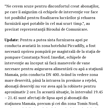
”Ne cerem scuze pentru disconfortul creat abonaților,
pe care îi asigurăm că echipele de intervenție vor face
tot posibilul pentru finalizarea lucrărilor și reluarea
furnizării apei potabile în cel mai scurt timp.”, au
precizat reprezentanții Biroului de Comunicare.
Update:
Pentru a putea sista furnizarea apei pe
conducta avariată în zona hotelului Piccadilly, a fost
necesară oprirea pompării pe magistrală de la stația de
pompare Constanța Nord. Imediat, echipele de
intervenție au început să facă manevrele de vane
necesare pentru asigurarea alimentării cu apă a stațiunii
Mamaia, prin conducta DN 400. Având în vedere zona
mare deservită, până la intrarea în presiune a rețelei,
abonații deserviți nu vor avea apă la robinete pentru
aproximativ 2 ore. În această situație, în intervalul 19.45
– 21.45 sunt afectați de lipsa apei și abonații din
stațiunea Mamaia, precum și cei din zona Tomis Nord,