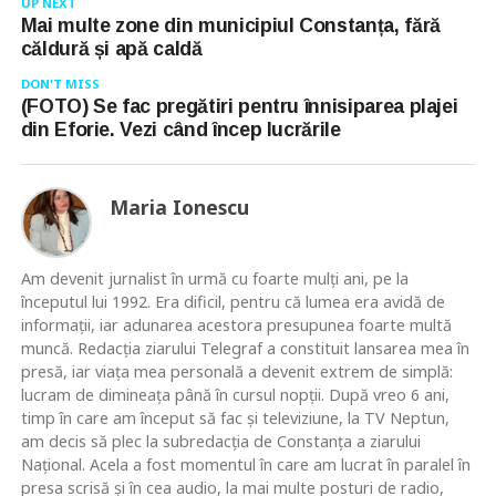
UP NEXT
Mai multe zone din municipiul Constanța, fără
căldură și apă caldă
DON'T MISS
(FOTO) Se fac pregătiri pentru înnisiparea plajei
din Eforie. Vezi când încep lucrările
Maria Ionescu
Am devenit jurnalist în urmă cu foarte mulţi ani, pe la
începutul lui 1992. Era dificil, pentru că lumea era avidă de
informaţii, iar adunarea acestora presupunea foarte multă
muncă. Redacţia ziarului Telegraf a constituit lansarea mea în
presă, iar viaţa mea personală a devenit extrem de simplă:
lucram de dimineaţa până în cursul nopţii. După vreo 6 ani,
timp în care am început să fac şi televiziune, la TV Neptun,
am decis să plec la subredacţia de Constanţa a ziarului
Naţional. Acela a fost momentul în care am lucrat în paralel în
presa scrisă şi în cea audio, la mai multe posturi de radio,