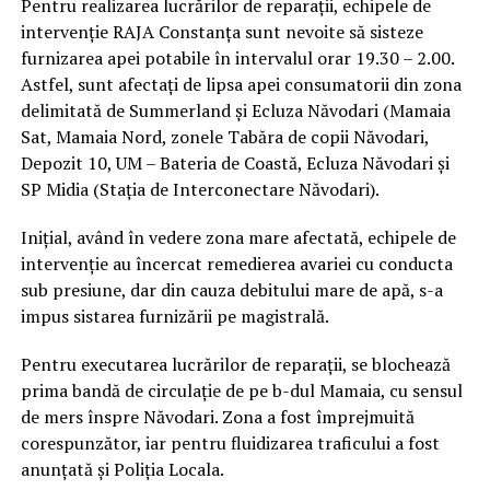
Pentru realizarea lucrărilor de reparații, echipele de
intervenție RAJA Constanța sunt nevoite să sisteze
furnizarea apei potabile în intervalul orar 19.30 – 2.00.
Astfel, sunt afectați de lipsa apei consumatorii din zona
delimitată de Summerland și Ecluza Năvodari (Mamaia
Sat, Mamaia Nord, zonele Tabăra de copii Năvodari,
Depozit 10, UM – Bateria de Coastă, Ecluza Năvodari și
SP Midia (Stația de Interconectare Năvodari).
Inițial, având în vedere zona mare afectată, echipele de
intervenție au încercat remedierea avariei cu conducta
sub presiune, dar din cauza debitului mare de apă, s-a
impus sistarea furnizării pe magistrală.
Pentru executarea lucrărilor de reparații, se blochează
prima bandă de circulație de pe b-dul Mamaia, cu sensul
de mers înspre Năvodari. Zona a fost împrejmuită
corespunzător, iar pentru fluidizarea traficului a fost
anunțată și Poliția Locala.