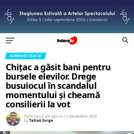
ADMINISTRATIE
Chițac a găsit bani pentru
bursele elevilor. Drege
busuiocul în scandalul
momentului și cheamă
consilierii la vot
Published
6 ani ago
on
17 decembrie 2020
By
Tatian Iorga