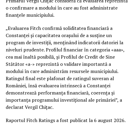
Primarul Vergil Chițac consideră că evaluarea reprezintă
o confirmare a modului în care au fost administrate
finanțele municipiului.
„Evaluarea Fitch confirmă soliditatea financiară a
Constanței și capacitatea orașului de a susține un
program de investiții, menținând indicatorii datoriei la
niveluri prudente. Profilul financiar în categoria «aaa»,
cea mai înaltă posibilă, și Profilul de Credit de Sine
Stătător «a-» reprezintă o validare importantă a
modului în care administrăm resursele municipiului.
Ratingul final este plafonat de ratingul suveran al
României, însă evaluarea intrinsecă a Constanței
demonstrează performanța financiară, coerența și
importanța programului investițional ale primăriei”, a
declarat Vergil Chițac.
Raportul Fitch Ratings a fost publicat la 6 august 2026.