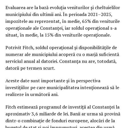
Evaluarea are la bază evoluția veniturilor și cheltuielilor
municipiului din ultimii ani. În perioada 2021–2025,
impozitele au reprezentat, în medie, 65% din veniturile
operaționale ale Constanței, iar soldul operațional s-a
situat, în medie, la 15% din veniturile operaționale.
Potrivit Fitch, soldul operațional și disponibilitățile de
numerar ale municipiului acoperă cu o marjă suficientă
serviciul anual al datoriei. Constanța nu are, totodată,
datorii pe termen scurt.
Aceste date sunt importante și în perspectiva
investițiilor pe care municipalitatea intenționează să le
realizeze în următorii ani.
Fitch estimează programul de investiții al Constanței la
aproximativ 3,6 miliarde de lei. Banii ar urma să provină
dintr-o combinație de fonduri europene, alocări de la
bugetul de stat și noi împrumuturi, acestea din urmă