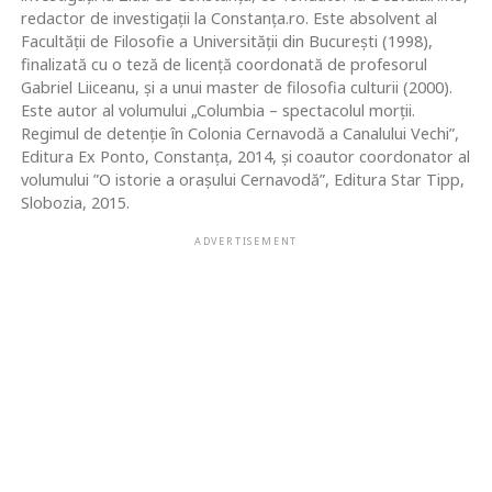
redactor de investigații la Constanța.ro. Este absolvent al
Facultăţii de Filosofie a Universităţii din Bucureşti (1998),
finalizată cu o teză de licenţă coordonată de profesorul
Gabriel Liiceanu, şi a unui master de filosofia culturii (2000).
Este autor al volumului „Columbia – spectacolul morţii.
Regimul de detenţie în Colonia Cernavodă a Canalului Vechi”,
Editura Ex Ponto, Constanța, 2014, și coautor coordonator al
volumului ”O istorie a orașului Cernavodă”, Editura Star Tipp,
Slobozia, 2015.
ADVERTISEMENT