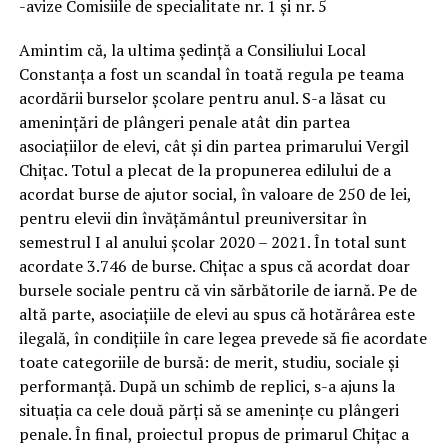
-avize Comisiile de specialitate nr. 1 și nr. 5
Amintim că, la ultima ședință a Consiliului Local
Constanța a fost un scandal în toată regula pe teama
acordării burselor școlare pentru anul. S-a lăsat cu
amenințări de plângeri penale atât din partea
asociațiilor de elevi, cât și din partea primarului Vergil
Chițac. Totul a plecat de la propunerea edilului de a
acordat burse de ajutor social, în valoare de 250 de lei,
pentru elevii din învățământul preuniversitar în
semestrul I al anului școlar 2020 – 2021. În total sunt
acordate 3.746 de burse. Chițac a spus că acordat doar
bursele sociale pentru că vin sărbătorile de iarnă. Pe de
altă parte, asociațiile de elevi au spus că hotărârea este
ilegală, în condițiile în care legea prevede să fie acordate
toate categoriile de bursă: de merit, studiu, sociale și
performanță. După un schimb de replici, s-a ajuns la
situația ca cele două părți să se amenințe cu plângeri
penale. În final, proiectul propus de primarul Chițac a