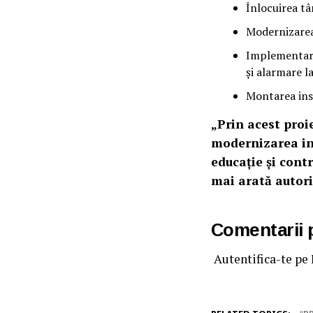
Înlocuirea tâ
Modernizarea i
Implementarea
și alarmare l
Montarea inst
„Prin acest proi
modernizarea inf
educație și cont
mai arată autori
Comentarii
Autentifica-te pe