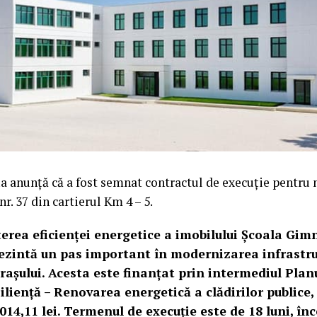
a anunță că a fost semnat contractul de execuție pentru
r. 37 din cartierul Km 4 – 5.
terea eficienței energetice a imobilului Școala Gimn
ezintă un pas important în modernizarea infrastru
rașului. Acesta este finanțat prin intermediul Plan
iliență – Renovarea energetică a clădirilor publice
.014,11 lei. Termenul de execuție este de 18 luni, î