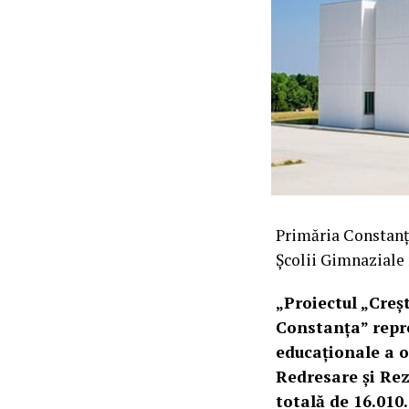
Primăria Constanț
Școlii Gimnaziale n
„Proiectul „Creș
Constanța” repr
educaționale a o
Redresare și Rez
totală de 16.010