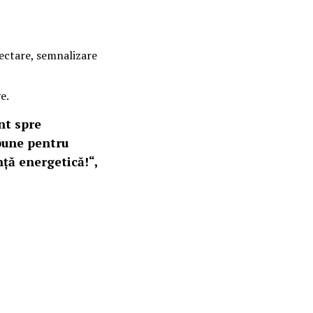
tectare, semnalizare
e.
nt spre
 bune pentru
nță energetică!“,