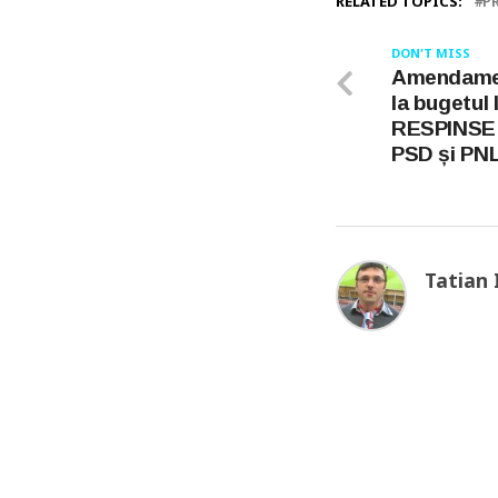
RELATED TOPICS:
P
DON'T MISS
Amendamen
la bugetul 
RESPINSE î
PSD și PN
Tatian 