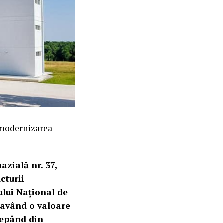
 modernizarea
azială nr. 37,
cturii
ului Național de
, având o valoare
ncepând din