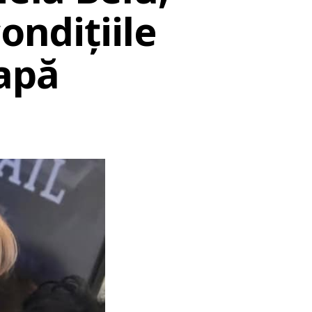
ondițiile
apă