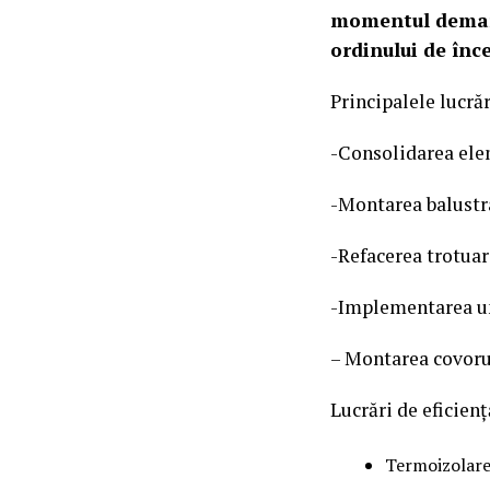
momentul demarăr
ordinului de înc
Principalele lucrăr
-Consolidarea elem
-Montarea balustra
-Refacerea trotuar
-Implementarea unu
– Montarea covorul
Lucrări de eficienț
Termoizolarea