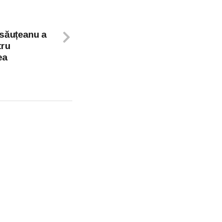
săuțeanu a
tru
ea