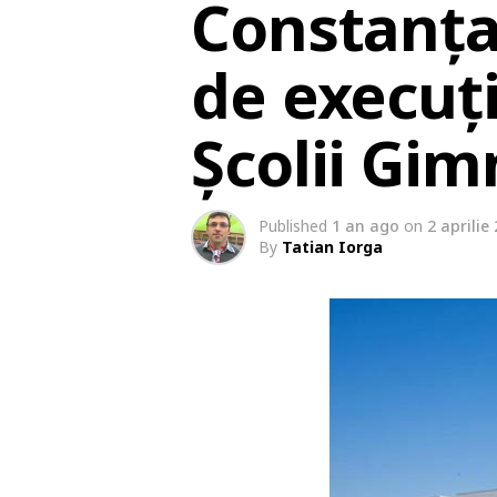
Constanța
de execuț
Școlii Gim
Published
1 an ago
on
2 aprilie
By
Tatian Iorga