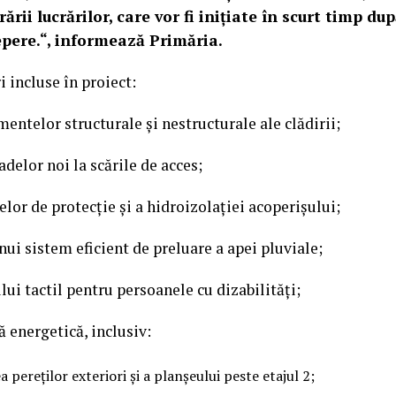
ii lucrărilor, care vor fi inițiate în scurt timp du
epere.“, informează Primăria.
i incluse în proiect:
entelor structurale și nestructurale ale clădirii;
delor noi la scările de acces;
elor de protecție și a hidroizolației acoperișului;
i sistem eficient de preluare a apei pluviale;
ui tactil pentru persoanele cu dizabilități;
ă energetică, inclusiv:
 pereților exteriori și a planșeului peste etajul 2;