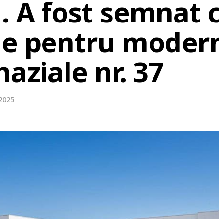
. A fost semnat 
ie pentru moder
naziale nr. 37
 2025