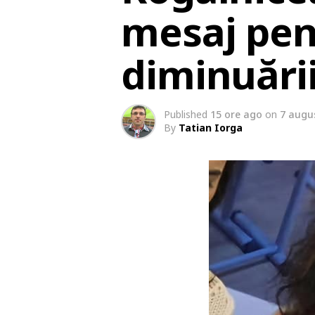
mesaj pent
diminuări
Published
15 ore ago
on
7 augu
By
Tatian Iorga