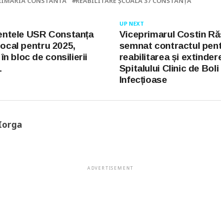
RIMARIA CONSTANTA
REABILITARE ȘCOALA 37 CONSTANȚA
UP NEXT
tele USR Constanța
Viceprimarul Costin Ră
local pentru 2025,
semnat contractul pen
n bloc de consilierii
reabilitarea și extinder
L
Spitalului Clinic de Boli
Infecțioase
Iorga
ADVERTISEMENT