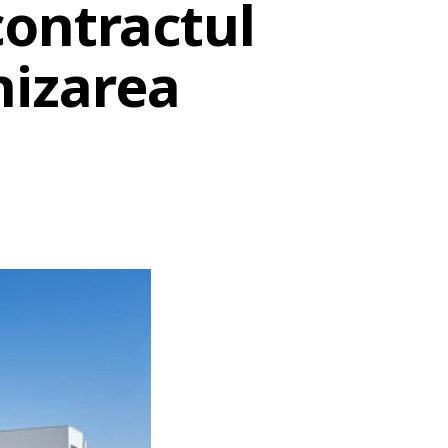
contractul
nizarea