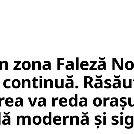
în zona Faleză No
u continuă. Răsă
rea va reda orașu
 modernă și sig