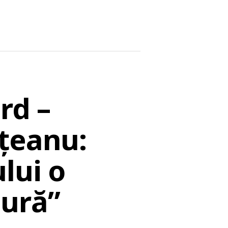
rd –
uțeanu:
lui o
ură”