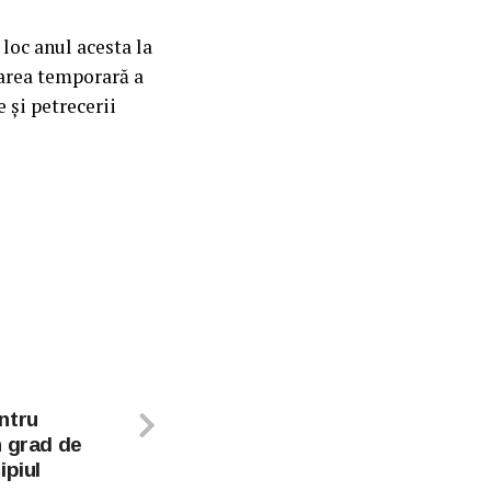
oc anul acesta la
marea temporară a
 și petrecerii
ntru
n grad de
ipiul