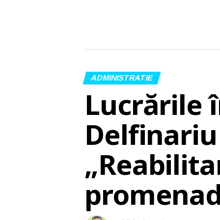
ADMINISTRATIE
Lucrările 
Delfinari
„Reabilita
promenadă