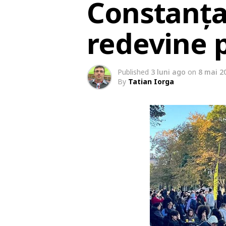
Constanța
redevine p
Published
3 luni ago
on
8 mai 2
By
Tatian Iorga