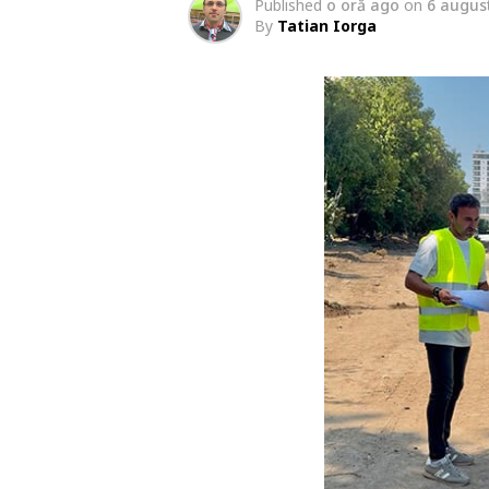
Published
o oră ago
on
6 augus
By
Tatian Iorga