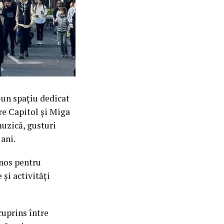
-un spațiu dedicat
re Capitol și Miga
muzică, gusturi
 ani.
enos pentru
 și activități
cuprins între