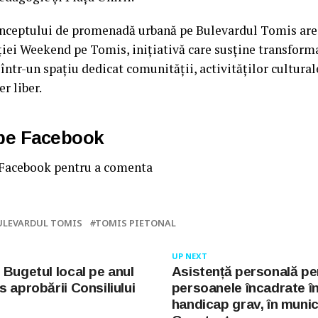
nceptului de promenadă urbană pe Bulevardul Tomis are l
ției Weekend pe Tomis, inițiativă care susține transfor
într-un spațiu dedicat comunității, activităților culturale
er liber.
 pe Facebook
 Facebook pentru a comenta
ULEVARDUL TOMIS
TOMIS PIETONAL
UP NEXT
 Bugetul local pe anul
Asistență personală pe
 aprobării Consiliului
persoanele încadrate î
handicap grav, în munic