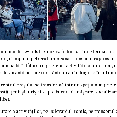
nii mai, Bulevardul Tomis va fi din nou transformat într
ării și timpului petrecut împreună. Tronsonul cuprins înt
omenadă, întâlniri cu prietenii, activități pentru copii, 
a de vacanță pe care constănțenii au îndrăgit-o în ultimii
, centrul orașului se transformă într-un spațiu mai priet
stănțenii și turiștii se pot bucura de mișcare, socializare
liber.
urare a activităților, pe Bulevardul Tomis, pe tronsonul 