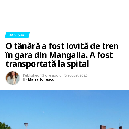
ACTUAL
O tânără a fost lovită de tren
în gara din Mangalia. A fost
transportată la spital
Published
13 ore ago
on
8 august 2026
By
Maria Ionescu