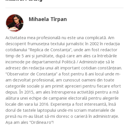
Mihaela Tîrpan
Activitatea mea profesională nu este una complicată. Am
descoperit frumusețea textului jurnalistic în 2002 în redacția
cotidianului “Replica de Constanța”, unde am fost redactor
timp de 5 ani și jumătate, după care am ales ca întrebările
incomode pe departamentul Politică / Administrație să le
adresez din redacția unui alt important cotidian constănțean.
“Observator de Constanța” a fost pentru 8 ani locul unde m-
am dezvoltat profesional, am cunoscut oameni din toate
categoriile sociale și am primit aprecieri pentru fiecare efort
depus. În 2015, am ales întreruperea activității pentru a mă
alătura unei echipe de campanie electorală pentru alegerile
locale din vara lui 2016. Experiența a fost interesantă, însă
dorul de tastele laptopului unde-mi scriam materialele de
presă nu m-au lăsat să-mi doresc o carieră în administrație.
Așa am ales “Ordinea.ro”!