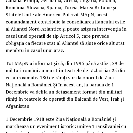
Canada, Franţa, Germania, Grecia, Ungaria, Polonia,
România, Slovacia, Spania, Turcia, Marea Britanie şi
Statele Unite ale Americii. Potrivit MApN, acest
comandament contribuie la consolidarea flancului estic
al Alianţei Nord-Atlantice şi poate asigura intervenţia în
cazul unei operaţii de tip Articol 5, care prevede
obligaţia ca fiecare stat al Alianţei să ajute orice alt stat
membru în cazul unui atac.
Tot MApN a informat și că, din 1996 până astăzi, 29 de
militari români au murit în teatrele de război, iar 25 din
cei aproximativ 180 de răniţi vor da onorul de Ziua
Naţională a României. Şi în acest an, la parada de 1
Decembrie va defila un detaşament format din militari
răniţi în teatrele de operaţii din Balcanii de Vest, Irak şi
Afganistan.
1 Decembrie 1918 este Ziua Naţională a României şi
marchează un eveniment istoric: unirea Transilvaniei cu