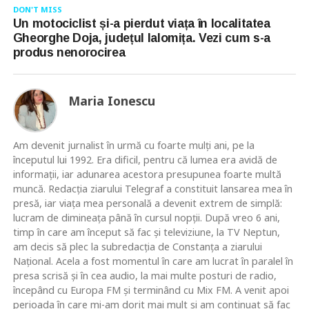
DON'T MISS
Un motociclist și-a pierdut viața în localitatea
Gheorghe Doja, județul Ialomița. Vezi cum s-a
produs nenorocirea
Maria Ionescu
Am devenit jurnalist în urmă cu foarte mulţi ani, pe la
începutul lui 1992. Era dificil, pentru că lumea era avidă de
informaţii, iar adunarea acestora presupunea foarte multă
muncă. Redacţia ziarului Telegraf a constituit lansarea mea în
presă, iar viaţa mea personală a devenit extrem de simplă:
lucram de dimineaţa până în cursul nopţii. După vreo 6 ani,
timp în care am început să fac şi televiziune, la TV Neptun,
am decis să plec la subredacţia de Constanţa a ziarului
Naţional. Acela a fost momentul în care am lucrat în paralel în
presa scrisă şi în cea audio, la mai multe posturi de radio,
începând cu Europa FM şi terminând cu Mix FM. A venit apoi
perioada în care mi-am dorit mai mult şi am continuat să fac