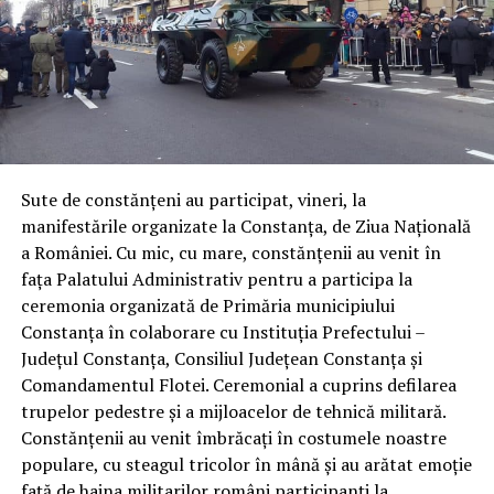
Sute de constănțeni au participat, vineri, la
manifestările organizate la Constanța, de Ziua Națională
a României. Cu mic, cu mare, constănțenii au venit în
fața Palatului Administrativ pentru a participa la
ceremonia organizată de Primăria municipiului
Constanța în colaborare cu Instituția Prefectului –
Județul Constanța, Consiliul Județean Constanța și
Comandamentul Flotei. Ceremonial a cuprins defilarea
trupelor pedestre și a mijloacelor de tehnică militară.
Constănțenii au venit îmbrăcați în costumele noastre
populare, cu steagul tricolor în mână și au arătat emoție
față de haina militarilor români participanți la