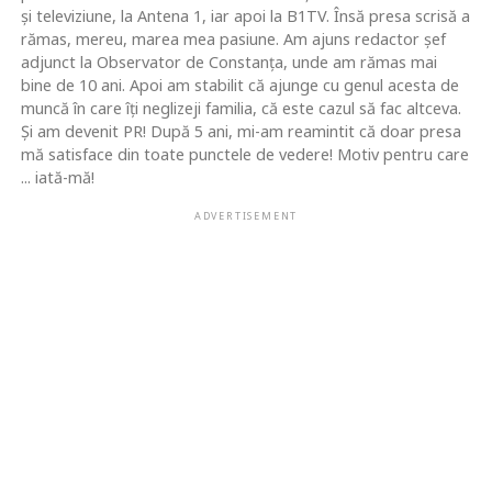
şi televiziune, la Antena 1, iar apoi la B1TV. Însă presa scrisă a
rămas, mereu, marea mea pasiune. Am ajuns redactor şef
adjunct la Observator de Constanţa, unde am rămas mai
bine de 10 ani. Apoi am stabilit că ajunge cu genul acesta de
muncă în care îţi neglizeji familia, că este cazul să fac altceva.
Şi am devenit PR! După 5 ani, mi-am reamintit că doar presa
mă satisface din toate punctele de vedere! Motiv pentru care
... iată-mă!
ADVERTISEMENT