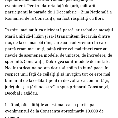
eveniment. Pentru datoria față de țară, militarii
participanți la parada de 1 Decembrie – Ziua Națională a
României, de la Constanța, au fost răsplătiți cu flori.
“Astăzi, mai mult ca niciodată parcă, ar trebui ca mesajul
Marii Uniri să-l luăm şi să-l transmitem fiecăruia dintre
noi, de la cei mai bătrâni, care au trăit vremuri în care
parcă eram mai uniţi, până către cei mai tineri care au
nevoie de asemenea modele, de unitate, de încredere, de
speranţă. Constanţa, Dobrogea sunt modele de unitate.
Noi întotdeauna ne-am dorit să trăim în bună pace, în
respect unii faţă de ceilalţi şi să învăţăm tot ce este mai
bun unul de la celălalt pentru dezvoltarea comunităţii,
judeţului şi a ţării noastre”, a spus primarul Constanței,
Decebal Făgădău.
La final, oficialitățile au estimat ca au participat la
evenimentul de la Constanta aproximativ 10.000 de
oameni.