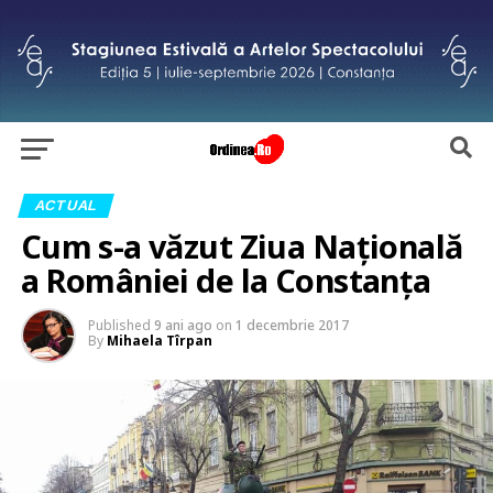
ACTUAL
Cum s-a văzut Ziua Națională
a României de la Constanța
Published
9 ani ago
on
1 decembrie 2017
By
Mihaela Tîrpan