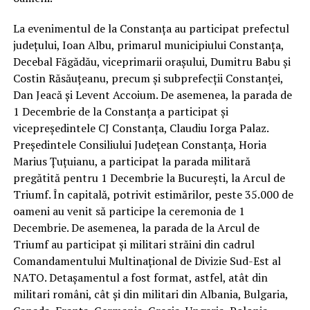
La evenimentul de la Constanța au participat prefectul
județului, Ioan Albu, primarul municipiului Constanța,
Decebal Făgădău, viceprimarii orașului, Dumitru Babu și
Costin Răsăuțeanu, precum și subprefecții Constanței,
Dan Jeacă și Levent Accoium. De asemenea, la parada de
1 Decembrie de la Constanța a participat și
vicepreședintele CJ Constanța, Claudiu Iorga Palaz.
Președintele Consiliului Județean Constanța, Horia
Marius Țuțuianu, a participat la parada militară
pregătită pentru 1 Decembrie la București, la Arcul de
Triumf. În capitală, potrivit estimărilor, peste 35.000 de
oameni au venit să participe la ceremonia de 1
Decembrie. De asemenea, la parada de la Arcul de
Triumf au participat şi militari străini din cadrul
Comandamentului Multinaţional de Divizie Sud-Est al
NATO. Detaşamentul a fost format, astfel, atât din
militari români, cât şi din militari din Albania, Bulgaria,