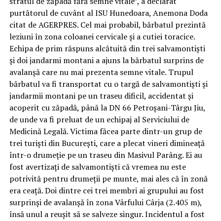
stratul de zăpadă fără semne vitale”, a declarat
purtătorul de cuvânt al ISU Hunedoara, Anemona Doda
citat de AGERPRES. Cel mai probabil, bărbatul prezintă
leziuni în zona coloanei cervicale și a cutiei toracice.
Echipa de prim răspuns alcătuită din trei salvamontiști
și doi jandarmi montani a ajuns la bărbatul surprins de
avalanșă care nu mai prezenta semne vitale. Trupul
bărbatul va fi transportat cu o targă de salvamontiști și
jandarmii montani pe un traseu dificil, accidentat și
acoperit cu zăpadă, până la DN 66 Petroșani-Târgu Jiu,
de unde va fi preluat de un echipaj al Serviciului de
Medicină Legală. Victima făcea parte dintr-un grup de
trei turiști din București, care a plecat vineri dimineață
într-o drumeție pe un traseu din Masivul Parâng. Ei au
fost avertizați de salvamontiști că vremea nu este
potrivită pentru drumeții pe munte, mai ales că în zonă
era ceață. Doi dintre cei trei membri ai grupului au fost
surprinși de avalanșă în zona Vârfului Cârja (2.405 m),
însă unul a reușit să se salveze singur. Incidentul a fost