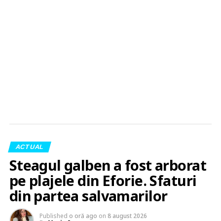
ACTUAL
Steagul galben a fost arborat
pe plajele din Eforie. Sfaturi
din partea salvamarilor
Published
o oră ago
on
8 august 2026