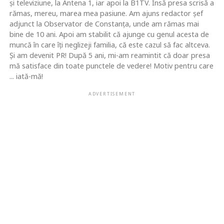
şi televiziune, la Antena 1, iar apoi la B1TV. Însă presa scrisă a
rămas, mereu, marea mea pasiune. Am ajuns redactor şef
adjunct la Observator de Constanţa, unde am rămas mai
bine de 10 ani. Apoi am stabilit că ajunge cu genul acesta de
muncă în care îţi neglizeji familia, că este cazul să fac altceva.
Şi am devenit PR! După 5 ani, mi-am reamintit că doar presa
mă satisface din toate punctele de vedere! Motiv pentru care
... iată-mă!
ADVERTISEMENT