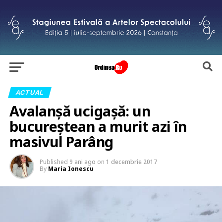
ACTUAL
Avalanșă ucigașă: un
bucureștean a murit azi în
masivul Parâng
Published
9 ani ago
on
1 decembrie 2017
By
Maria Ionescu