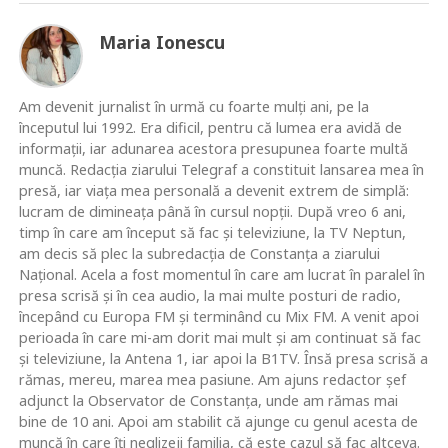
Maria Ionescu
Am devenit jurnalist în urmă cu foarte mulţi ani, pe la
începutul lui 1992. Era dificil, pentru că lumea era avidă de
informaţii, iar adunarea acestora presupunea foarte multă
muncă. Redacţia ziarului Telegraf a constituit lansarea mea în
presă, iar viaţa mea personală a devenit extrem de simplă:
lucram de dimineaţa până în cursul nopţii. După vreo 6 ani,
timp în care am început să fac şi televiziune, la TV Neptun,
am decis să plec la subredacţia de Constanţa a ziarului
Naţional. Acela a fost momentul în care am lucrat în paralel în
presa scrisă şi în cea audio, la mai multe posturi de radio,
începând cu Europa FM şi terminând cu Mix FM. A venit apoi
perioada în care mi-am dorit mai mult şi am continuat să fac
şi televiziune, la Antena 1, iar apoi la B1TV. Însă presa scrisă a
rămas, mereu, marea mea pasiune. Am ajuns redactor şef
adjunct la Observator de Constanţa, unde am rămas mai
bine de 10 ani. Apoi am stabilit că ajunge cu genul acesta de
muncă în care îţi neglizeji familia, că este cazul să fac altceva.