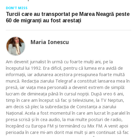
DON'T MISS
Turcii care au transportat pe Marea Neagră peste
60 de migranți au fost arestați
Maria Ionescu
Am devenit jurnalist în urmă cu foarte mulţi ani, pe la
începutul lui 1992. Era dificil, pentru că lumea era avidă de
informaţii, iar adunarea acestora presupunea foarte multă
muncă. Redacţia ziarului Telegraf a constituit lansarea mea în
presă, iar viaţa mea personală a devenit extrem de simplă:
lucram de dimineaţa până în cursul nopţii. După vreo 6 ani,
timp în care am început să fac şi televiziune, la TV Neptun,
am decis să plec la subredacţia de Constanţa a ziarului
Naţional. Acela a fost momentul în care am lucrat în paralel în
presa scrisă şi în cea audio, la mai multe posturi de radio,
începând cu Europa FM şi terminând cu Mix FM. A venit apoi
perioada în care mi-am dorit mai mult şi am continuat să fac