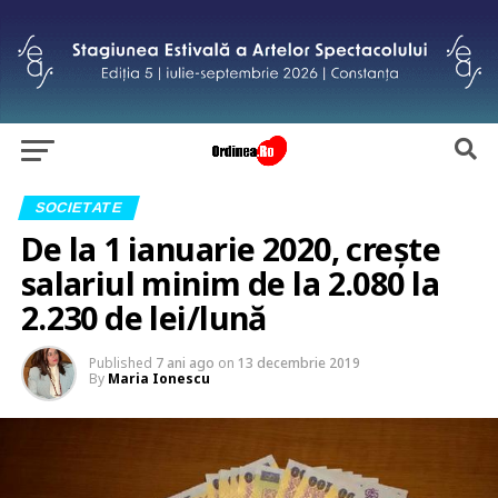
SOCIETATE
De la 1 ianuarie 2020, crește
salariul minim de la 2.080 la
2.230 de lei/lună
Published
7 ani ago
on
13 decembrie 2019
By
Maria Ionescu