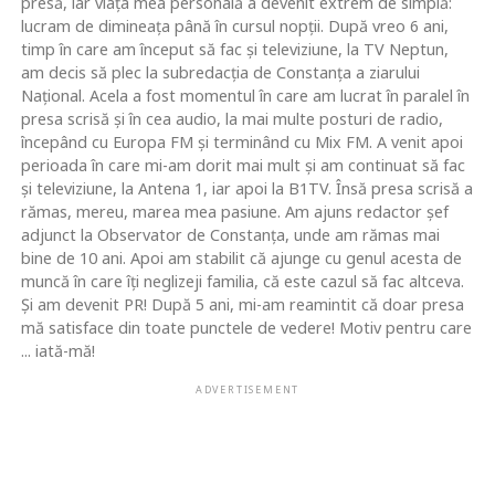
presă, iar viaţa mea personală a devenit extrem de simplă:
lucram de dimineaţa până în cursul nopţii. După vreo 6 ani,
timp în care am început să fac şi televiziune, la TV Neptun,
am decis să plec la subredacţia de Constanţa a ziarului
Naţional. Acela a fost momentul în care am lucrat în paralel în
presa scrisă şi în cea audio, la mai multe posturi de radio,
începând cu Europa FM şi terminând cu Mix FM. A venit apoi
perioada în care mi-am dorit mai mult şi am continuat să fac
şi televiziune, la Antena 1, iar apoi la B1TV. Însă presa scrisă a
rămas, mereu, marea mea pasiune. Am ajuns redactor şef
adjunct la Observator de Constanţa, unde am rămas mai
bine de 10 ani. Apoi am stabilit că ajunge cu genul acesta de
muncă în care îţi neglizeji familia, că este cazul să fac altceva.
Şi am devenit PR! După 5 ani, mi-am reamintit că doar presa
mă satisface din toate punctele de vedere! Motiv pentru care
... iată-mă!
ADVERTISEMENT