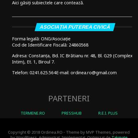
Aici găsiți subiectele care contează.
ASOCIAȚIA PUTEREA CIVICĂ
Forma legală: ONG/Asociație
Cod de Identificare Fiscală: 24860568
Adresa: Constanța, Bd. IC Brătianu nr. 48, Bl. G29 (Complex
Intim), Et. 1, Biroul 7.
Telefon: 0241.625.564
E-mail: ordinea.ro@gmail.com
PARTENERI
TERMENE.RO
PRESSHUB
R.E.I. PLUS
Copyright © 2018 Ordinea.RO - Theme by MVP Themes, powered
by WordPress. Administrat, Implementat, Optimizat de
Takmate