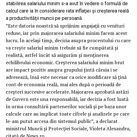
stabilirea salariului minim s-a avut în vedere o formulă de
calcul care ia în considerare rata inflaţiei şi creşterea reală
a productivităţii muncii pe persoană.
”Este datoria noastră să sprijinim angajaţii cu venituri
reduse, iar prin majorarea salariului minim facem acest
lucru. În acelaşi timp, decizia asupra procentului cu care
va creşte salariul minim trebuie să fie cumpătată şi
realistă, astfel încât să asigurăm şi menţinerea
echilibrului economic. Creşterea salariului minim brut
are impact pozitiv asupra grupului ţintă căruia i se
adresează, însă este necesar ca orice modificare să ţină
cont de economia reală, mai ales după o perioadă de
creşteri succesive accelerate. Majorarea aprobată astăzi
de Guvern este una responsabilă, iar decizia a fost luată
în urma consultării partenerilor sociali şi pe baza unor
calcule care au implicat toate cifrele şi analizele pe care
le-am putut accesa din sistemul public”, a declarat
ministrul Muncii şi Protecţiei Sociale, Violeta Alexandru,
citată de News.ro