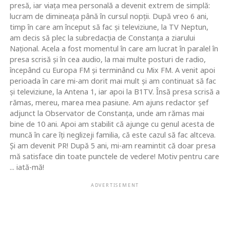
presă, iar viaţa mea personală a devenit extrem de simplă:
lucram de dimineaţa până în cursul nopţii. După vreo 6 ani,
timp în care am început să fac şi televiziune, la TV Neptun,
am decis să plec la subredacţia de Constanţa a ziarului
Naţional. Acela a fost momentul în care am lucrat în paralel în
presa scrisă şi în cea audio, la mai multe posturi de radio,
începând cu Europa FM şi terminând cu Mix FM. A venit apoi
perioada în care mi-am dorit mai mult şi am continuat să fac
şi televiziune, la Antena 1, iar apoi la B1TV. Însă presa scrisă a
rămas, mereu, marea mea pasiune. Am ajuns redactor şef
adjunct la Observator de Constanţa, unde am rămas mai
bine de 10 ani. Apoi am stabilit că ajunge cu genul acesta de
muncă în care îţi neglizeji familia, că este cazul să fac altceva.
Şi am devenit PR! După 5 ani, mi-am reamintit că doar presa
mă satisface din toate punctele de vedere! Motiv pentru care
... iată-mă!
ADVERTISEMENT