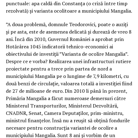
punctuale: apa caldă din Constanța (o criză între timp
rezolvată) și varianta ocolitoare a municipiului Mangalia.
”A doua problemă, domnule Teodorovici, poate o auziți
și pe asta, este de asemenea delicată și durează de vreo 8
ani. Încă din 2010, Guvernul României a aprobat prin
Hotărârea 1045 indicatorii tehnico-economici ai
obiectivului de investiții ”Varianta de ocolire Mangalia”.
Despre ce e vorba? Realizarea unei infrastructuri rutiere
proiectate pentru a trece prin partea de nord a
municipiului Mangalia pe o lungime de 7,9 kilometri, cu
două benzi de circulație, valoarea totală a investiției fiind
de 27 de milioane de euro. Din 2010 li până în prezent,
Primăria Mangalia a făcut numeroase demersuri către
Ministerul Transporturilor, Ministerul Dezvoltării,
CNADNR, Senat, Camera Deputaților, prim-ministru,
ministrul finanțelor. Însă nu a reușit să obțină fondurile
necesare pentru construcția variantei de ocolire a
municipiului Mangalia. Sunt 8 ani și vorbim de un