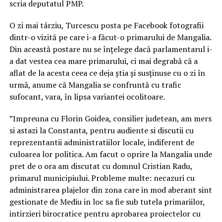
scria deputatul PMP.
O zi mai târziu, Turcescu posta pe Facebook fotografii
dintr-o vizită pe care i-a făcut-o primarului de Mangalia.
Din această postare nu se înțelege dacă parlamentarul i-
a dat vestea cea mare primarului, ci mai degrabă că a
aflat de la acesta ceea ce deja știa și susținuse cu o zi în
urmă, anume că Mangalia se confruntă cu trafic
sufocant, vara, în lipsa variantei ocolitoare.
”Impreuna cu Florin Goidea, consilier judetean, am mers
si astazi la Constanta, pentru audiente si discutii cu
reprezentantii administratiilor locale, indiferent de
culoarea lor politica. Am facut o oprire la Mangalia unde
pret de o ora am discutat cu domnul Cristian Radu,
primarul municipiului. Probleme multe: necazuri cu
administrarea plajelor din zona care in mod aberant sint
gestionate de Mediu in loc sa fie sub tutela primariilor,
intirzieri birocratice pentru aprobarea proiectelor cu