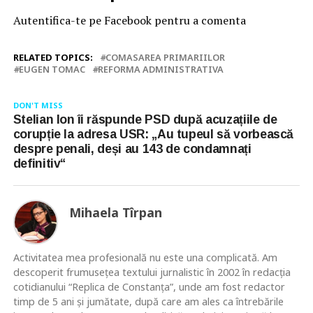
Autentifica-te pe Facebook pentru a comenta
RELATED TOPICS:
COMASAREA PRIMARIILOR
EUGEN TOMAC
REFORMA ADMINISTRATIVA
DON'T MISS
Stelian Ion îi răspunde PSD după acuzațiile de
corupție la adresa USR: „Au tupeul să vorbească
despre penali, deși au 143 de condamnați
definitiv“
Mihaela Tîrpan
Activitatea mea profesională nu este una complicată. Am
descoperit frumusețea textului jurnalistic în 2002 în redacția
cotidianului “Replica de Constanța”, unde am fost redactor
timp de 5 ani și jumătate, după care am ales ca întrebările