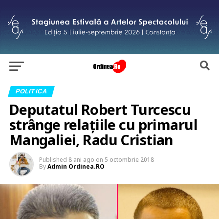
POLITICA
Deputatul Robert Turcescu
strânge relațiile cu primarul
Mangaliei, Radu Cristian
Published
8 ani ago
on
5 octombrie 2018
By
Admin Ordinea.RO