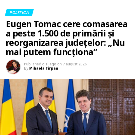
POLITICA
Eugen Tomac cere comasarea
a peste 1.500 de primării și
reorganizarea județelor: „Nu
mai putem funcționa”
Published
o zi ago
on
7 august 2026
By
Mihaela Tîrpan