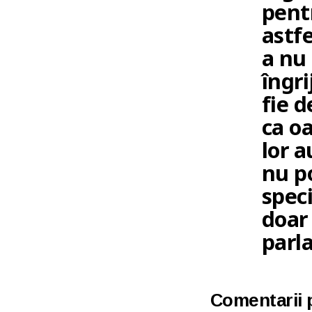
pentr
astfe
a nu 
îngri
fie 
ca oa
lor a
nu po
speci
doar
parl
Comentarii