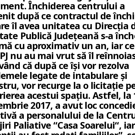
ament. Închiderea centrului a
nit după ce contractul de închi
re îl avea unitatea cu Direcția 
tate Publică Județeană s-a înch
mă cu aproximativ un an, iar ce
PJ nu au mai vrut să îl reînnoia
ând că după ce își vor rezolva
lemele legate de intabulare și
tru, vor recurge la o licitație 
rierea acestui spațiu. Astfel, la 
embrie 2017, a avut loc concedi
tivă a personalului de la Centr
jiri Paliative “Casa Soarelui“, ia