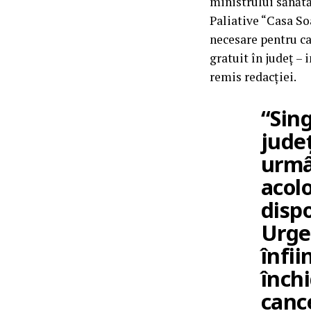
ministrului sănătă
Paliative “Casa So
necesare pentru ca 
gratuit în județ 
remis redacției.
“Sing
județ
urmâ
acolo
dispo
Urge
înfii
închi
cance