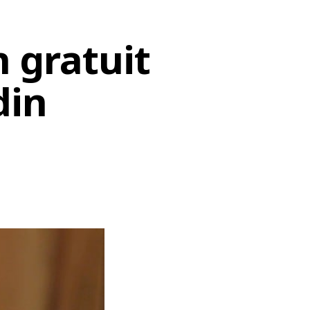
n gratuit
din