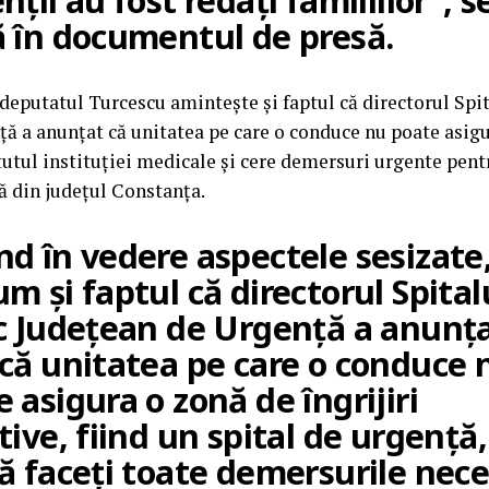
nții au fost redați familiilor”, s
ă în documentul de presă.
, deputatul Turcescu amintește și faptul că directorul Spi
ă a anunțat că unitatea pe care o conduce nu poate asigu
atutul instituției medicale și cere demersuri urgente pent
 din județul Constanța.
nd în vedere aspectele sesizate
m și faptul că directorul Spital
ic Județean de Urgență a anunț
 că unitatea pe care o conduce 
 asigura o zonă de îngrijiri
tive, fiind un spital de urgență,
să faceți toate demersurile nec