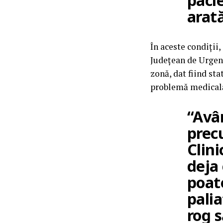
pacie
arat
În aceste condiții
Județean de Urgenț
zonă, dat fiind st
problemă medicală
“Avâ
precu
Clin
deja
poate
palia
rog 