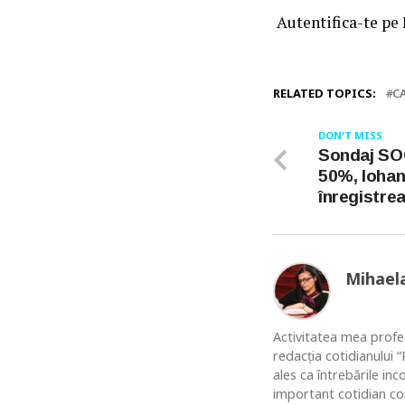
Autentifica-te pe
RELATED TOPICS:
C
DON'T MISS
Sondaj SO
50%, Iohan
înregistre
Mihael
Activitatea mea profes
redacția cotidianului
ales ca întrebările in
important cotidian co