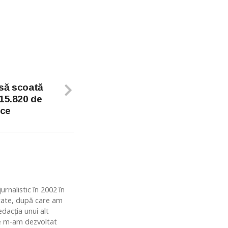
 să scoată
 15.820 de
 ce
rnalistic în 2002 în
ătate, după care am
dacția unui alt
de m-am dezvoltat