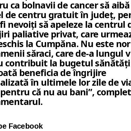
u ca bolnavii de cancer să aibă
l de centru gratuit în județ, pe
fi nevoiți să apeleze la centrul 
jiri paliative privat, care urmea
deschis la Cumpăna. Nu este no
menii săraci, care de-a lungul vi
u contribuit la bugetul sănătății
ată beneficia de îngrijire
alizată în ultimele lor zile de vi
 pentru că nu au bani”, comple
amentarul.
 pe Facebook