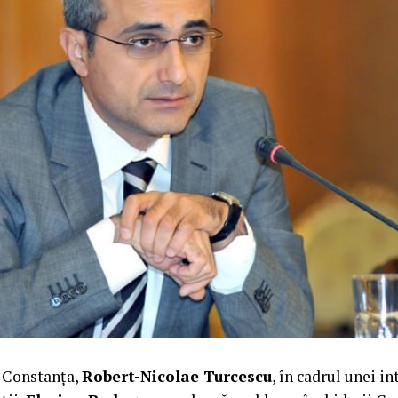
 Constanța,
Robert-Nicolae Turcescu
, în cadrul unei i