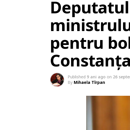
Deputatul 
ministrulu
pentru bol
Constanț
Published
9 ani ago
on
26 sept
By
Mihaela Tîrpan