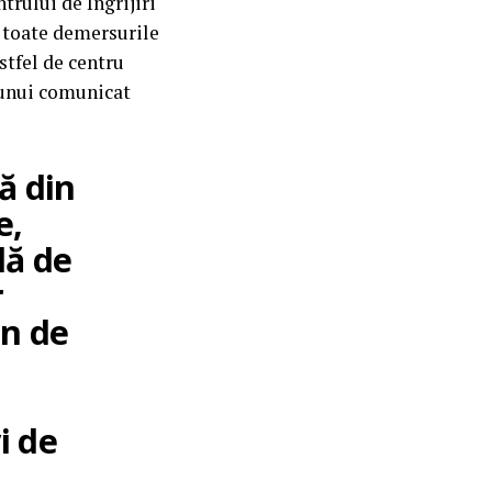
rului de Îngrijiri
ă toate demersurile
astfel de centru
 unui comunicat
vă din
e,
lă de
r
an de
i de