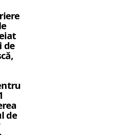
riere
de
eiat
i de
scă,
pentru
1
erea
ul de
r