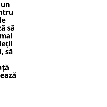
 un
ntru
de
ză să
rmal
eții
, să
ață
tează