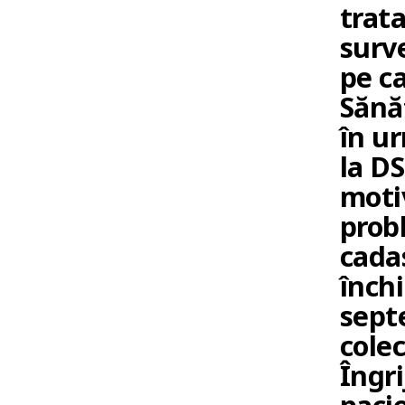
trat
surve
pe ca
Sănă
în ur
la DS
motiv
prob
cadas
închi
sept
colec
Îngri