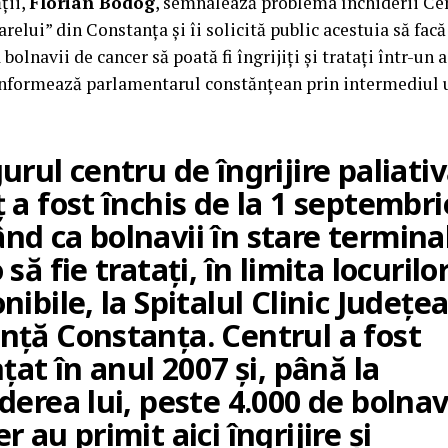
ții,
Florian Bodog
, semnalează problema închiderii Cent
arelui” din Constanța și îi solicită public acestuia să fac
bolnavii de cancer să poată fi îngrijiți și tratați într-un 
– informează parlamentarul constănțean prin intermediul
urul centru de îngrijire paliati
 a fost închis de la 1 septembri
nd ca bolnavii în stare termina
 să fie tratați, în limita locurilo
nibile, la Spitalul Clinic Județe
nță Constanța. Centrul a fost
nțat în anul 2007 și, până la
derea lui, peste 4.000 de bolnav
r au primit aici îngrijire și