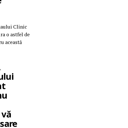
e
taului Clinic
ra o astfel de
ru această
,
ului
at
nu
 vă
esare