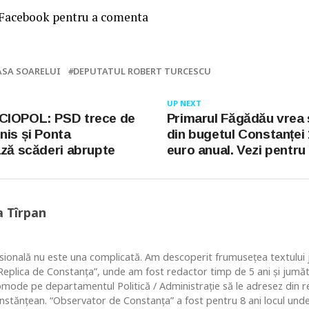
 Facebook pentru a comenta
ASA SOARELUI
DEPUTATUL ROBERT TURCESCU
UP NEXT
CIOPOL: PSD trece de
Primarul Făgădău vrea
nis și Ponta
din bugetul Constanței
ază scăderi abrupte
euro anual. Vezi pentru
a Tîrpan
ională nu este una complicată. Am descoperit frumusețea textului ju
 “Replica de Constanța”, unde am fost redactor timp de 5 ani și jum
comode pe departamentul Politică / Administrație să le adresez din re
nstănțean. “Observator de Constanța” a fost pentru 8 ani locul un