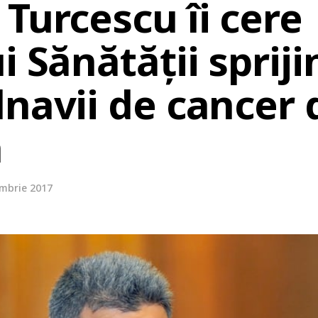
Turcescu îi cere
i Sănătății spriji
navii de cancer 
a
embrie 2017