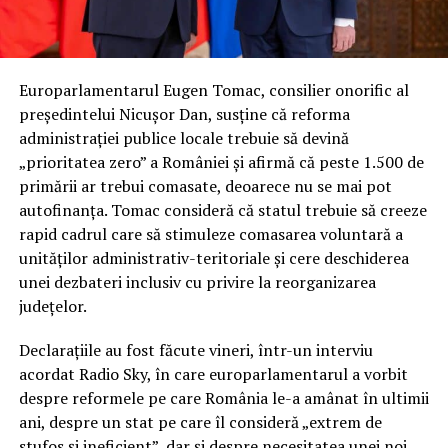
Europarlamentarul Eugen Tomac, consilier onorific al
președintelui Nicușor Dan, susține că reforma
administrației publice locale trebuie să devină
„prioritatea zero” a României și afirmă că peste 1.500 de
primării ar trebui comasate, deoarece nu se mai pot
autofinanța. Tomac consideră că statul trebuie să creeze
rapid cadrul care să stimuleze comasarea voluntară a
unităților administrativ-teritoriale și cere deschiderea
unei dezbateri inclusiv cu privire la reorganizarea
județelor.
Declarațiile au fost făcute vineri, într-un interviu
acordat Radio Sky, în care europarlamentarul a vorbit
despre reformele pe care România le-a amânat în ultimii
ani, despre un stat pe care îl consideră „extrem de
stufos și ineficient”, dar și despre necesitatea unei noi