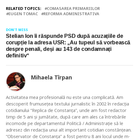
RELATED TOPICS:
COMASAREA PRIMARIILOR
EUGEN TOMAC
REFORMA ADMINISTRATIVA
DON'T MISS
Stelian Ion îi răspunde PSD după acuzațiile de
corupție la adresa USR: „Au tupeul să vorbească
despre penali, deși au 143 de condamnați
definitiv“
Mihaela Tîrpan
Activitatea mea profesională nu este una complicată. Am
descoperit frumusețea textului jurnalistic în 2002 în redacția
cotidianului “Replica de Constanța”, unde am fost redactor
timp de 5 ani și jumătate, după care am ales ca întrebările
incomode pe departamentul Politică / Administrație să le
adresez din redacția unui alt important cotidian constănțean.
“Observator de Constanța” a fost pentru 8 ani locul unde m-