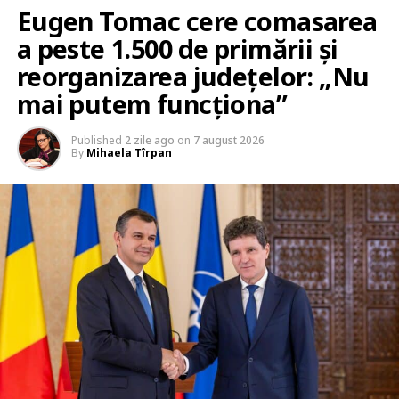
Eugen Tomac cere comasarea
a peste 1.500 de primării și
reorganizarea județelor: „Nu
mai putem funcționa”
Published
2 zile ago
on
7 august 2026
By
Mihaela Tîrpan