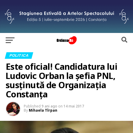
POLITICA
Este oficial! Candidatura lui
Ludovic Orban la șefia PNL,
susținută de Organizația
Constanța
Published
9 ani ago
on
14 mai 2017
By
Mihaela Tîrpan