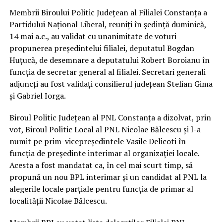
Membrii Biroului Politic Județean al Filialei Constanța a
Partidului Național Liberal, reuniți în ședință duminică,
14 mai a.c., au validat cu unanimitate de voturi
propunerea președintelui filialei, deputatul Bogdan
Huțucă, de desemnare a deputatului Robert Boroianu în
funcția de secretar general al filialei. Secretari generali
adjuncți au fost validați consilierul județean Stelian Gima
și Gabriel Iorga.
Biroul Politic Județean al PNL Constanța a dizolvat, prin
vot, Biroul Politic Local al PNL Nicolae Bălcescu și l-a
numit pe prim-vicepreședintele Vasile Delicoti în
funcția de președinte interimar al organizației locale.
Acesta a fost mandatat ca, în cel mai scurt timp, să
propună un nou BPL interimar și un candidat al PNL la
alegerile locale parțiale pentru funcția de primar al
localității Nicolae Bălcescu.