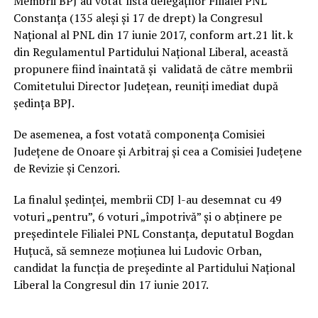
Membrii BPJ au votat lista delegaților Filialei PNL
Constanța (135 aleși și 17 de drept) la Congresul
Național al PNL din 17 iunie 2017, conform art.21 lit. k
din Regulamentul Partidului Național Liberal, această
propunere fiind înaintată și validată de către membrii
Comitetului Director Județean, reuniți imediat după
ședința BPJ.
De asemenea, a fost votată componența Comisiei
Județene de Onoare și Arbitraj și cea a Comisiei Județene
de Revizie și Cenzori.
La finalul ședinței, membrii CDJ l-au desemnat cu 49
voturi „pentru”, 6 voturi „împotrivă” și o abținere pe
președintele Filialei PNL Constanța, deputatul Bogdan
Huțucă, să semneze moțiunea lui Ludovic Orban,
candidat la funcția de președinte al Partidului Național
Liberal la Congresul din 17 iunie 2017.