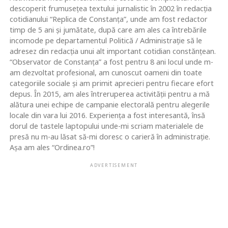
descoperit frumusețea textului jurnalistic în 2002 în redacția
cotidianului “Replica de Constanța”, unde am fost redactor
timp de 5 ani și jumătate, după care am ales ca întrebările
incomode pe departamentul Politică / Administrație să le
adresez din redacția unui alt important cotidian constănțean.
“Observator de Constanța” a fost pentru 8 ani locul unde m-
am dezvoltat profesional, am cunoscut oameni din toate
categoriile sociale și am primit aprecieri pentru fiecare efort
depus. În 2015, am ales întreruperea activității pentru a mă
alătura unei echipe de campanie electorală pentru alegerile
locale din vara lui 2016. Experiența a fost interesantă, însă
dorul de tastele laptopului unde-mi scriam materialele de
presă nu m-au lăsat să-mi doresc o carieră în administrație.
Așa am ales “Ordinea.ro”!
ADVERTISEMENT