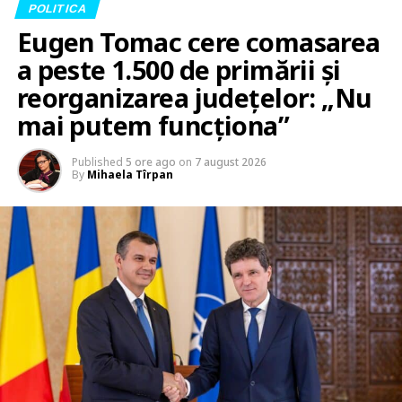
POLITICA
Eugen Tomac cere comasarea
a peste 1.500 de primării și
reorganizarea județelor: „Nu
mai putem funcționa”
Published
5 ore ago
on
7 august 2026
By
Mihaela Tîrpan