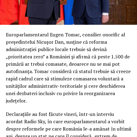
Europarlamentarul Eugen Tomac, consilier onorific al
președintelui Nicușor Dan, susține că reforma
administrației publice locale trebuie să devină
„prioritatea zero” a României și afirmă că peste 1.500 de
primării ar trebui comasate, deoarece nu se mai pot
autofinanța. Tomac consideră că statul trebuie să creeze
rapid cadrul care să stimuleze comasarea voluntară a
unităților administrativ-teritoriale și cere deschiderea
unei dezbateri inclusiv cu privire la reorganizarea
județelor.
Declarațiile au fost făcute vineri, într-un interviu
acordat Radio Sky, în care europarlamentarul a vorbit
despre reformele pe care România le-a amânat în ultimii
ani, despre un stat pe care îl consideră „extrem de