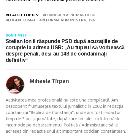
RELATED TOPICS:
COMASAREA PRIMARIILOR
EUGEN TOMAC
REFORMA ADMINISTRATIVA
DON'T MISS
Stelian Ion îi răspunde PSD după acuzațiile de
corupție la adresa USR: „Au tupeul să vorbească
despre penali, deși au 143 de condamnați
definitiv“
Mihaela Tîrpan
Activitatea mea profesională nu este una complicată. Am
descoperit frumusețea textului jurnalistic în 2002 în redacția
cotidianului “Replica de Constanța”, unde am fost redactor
timp de 5 ani și jumătate, după care am ales ca întrebările
incomode pe departamentul Politică / Administrație să le
adresez din redacția unui alt important cotidian constănțean.