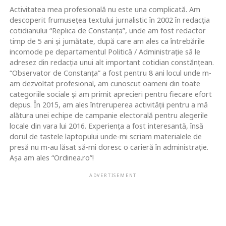
Activitatea mea profesională nu este una complicată. Am
descoperit frumusețea textului jurnalistic în 2002 în redacția
cotidianului “Replica de Constanța”, unde am fost redactor
timp de 5 ani și jumătate, după care am ales ca întrebările
incomode pe departamentul Politică / Administrație să le
adresez din redacția unui alt important cotidian constănțean.
“Observator de Constanța” a fost pentru 8 ani locul unde m-
am dezvoltat profesional, am cunoscut oameni din toate
categoriile sociale și am primit aprecieri pentru fiecare efort
depus. În 2015, am ales întreruperea activității pentru a mă
alătura unei echipe de campanie electorală pentru alegerile
locale din vara lui 2016. Experiența a fost interesantă, însă
dorul de tastele laptopului unde-mi scriam materialele de
presă nu m-au lăsat să-mi doresc o carieră în administrație.
Așa am ales “Ordinea.ro”!
ADVERTISEMENT