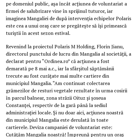
pe domeniul public, aşa încât acțiunea de voluntariat a
firmei de salubrizare vine în sprijinul tuturor, iar
imaginea Mangaliei de după intervenția echipelor Polaris
este cea a unui oraş care se pregăteşte să îşi primească
turiştii în acest sezon estival.
Revenind la proiectul Polaris M Holding, Florin Jianu,
directorul punctului de lucru din Mangalia al societății, a
declarat pentru “Ordinea.ro” că acţiunea a fost
demarată pe 8 mai a.c., iar la sfârşitul săptămânii
trecute au fost curăţate mai multe cartiere din
municipiul Mangalia. “Am continuat colectarea
grămezilor de resturi vegetale rezultate în urma cosirii
în parcul balnear, zona străzii Oituz şi şoseua
Constanţei, respectiv de la gară până la sediul
administraţiei locale. Şi nu doar aici, acţiunea noastră
din municipiul Mangalia este derulată în toate
cartierele. Deviza campaniei de voluntariat este:
Cutăţăm Mangalia noastră! Împreună pentru un oraş