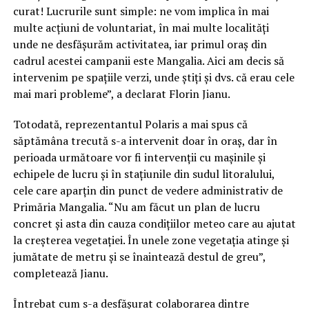
curat! Lucrurile sunt simple: ne vom implica în mai
multe acțiuni de voluntariat, în mai multe localități
unde ne desfăşurăm activitatea, iar primul oraş din
cadrul acestei campanii este Mangalia. Aici am decis să
intervenim pe spaţiile verzi, unde ştiţi şi dvs. că erau cele
mai mari probleme”, a declarat Florin Jianu.
Totodată, reprezentantul Polaris a mai spus că
săptămâna trecută s-a intervenit doar în oraș, dar în
perioada următoare vor fi intervenţii cu maşinile şi
echipele de lucru și în stațiunile din sudul litoralului,
cele care aparțin din punct de vedere administrativ de
Primăria Mangalia. “Nu am făcut un plan de lucru
concret şi asta din cauza condițiilor meteo care au ajutat
la creşterea vegetației. În unele zone vegetaţia atinge şi
jumătate de metru şi se înaintează destul de greu”,
completează Jianu.
Întrebat cum s-a desfășurat colaborarea dintre