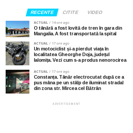
RECENTE
CITITE
VIDEO
ACTUAL
14 ore ago
O tânără a fost lovită de tren în gara din
Mangalia. A fost transportată la spital
ACTUAL
17 ore ago
Un motociclist și-a pierdut viața în
localitatea Gheorghe Doja, județul
Ialomița. Vezi cum s-a produs nenorocirea
ACTUAL
17 ore ago
Constanța. Tânăr electrocutat după ce a
pus mâna pe un stâlp de iluminat stradal
din zona str. Mircea cel Bătrân
ADVERTISEMENT