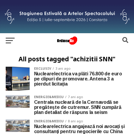
All posts tagged "achizitii SNN"
EXCLUSIV
3 ani ago
Nuclearelectrica va plăti 76.800 de euro
pe clipuri de promovare. Antena 3 a
pierdut licitația
ENERGIE&MEDIU
7 ani ago
Centrala nucleară de la Cernavodă se
pregătește de cutremur. SNN cumpără
plan detaliat de răspuns la seism
ENERGIE&MEDIU
8 ani ago
Nuclearelectrica angajează noi avocați și
consultanți pentru negocierile cu China