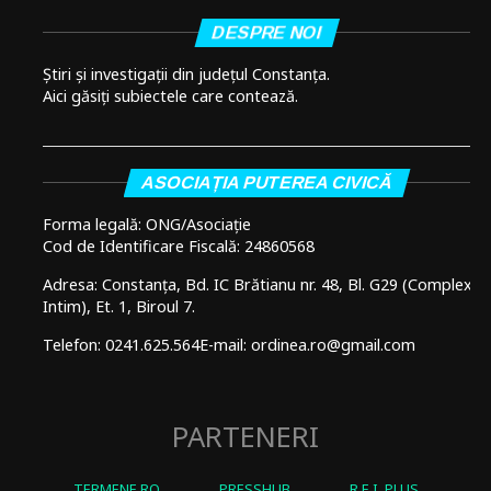
DESPRE NOI
Știri și investigații din județul Constanța.
Aici găsiți subiectele care contează.
ASOCIAȚIA PUTEREA CIVICĂ
Forma legală: ONG/Asociație
Cod de Identificare Fiscală: 24860568
Adresa: Constanța, Bd. IC Brătianu nr. 48, Bl. G29 (Complex
Intim), Et. 1, Biroul 7.
Telefon: 0241.625.564
E-mail: ordinea.ro@gmail.com
PARTENERI
TERMENE.RO
PRESSHUB
R.E.I. PLUS