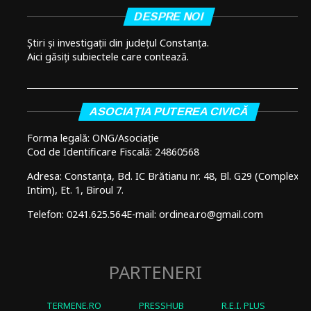
DESPRE NOI
Știri și investigații din județul Constanța.
Aici găsiți subiectele care contează.
ASOCIAȚIA PUTEREA CIVICĂ
Forma legală: ONG/Asociație
Cod de Identificare Fiscală: 24860568
Adresa: Constanța, Bd. IC Brătianu nr. 48, Bl. G29 (Complex
Intim), Et. 1, Biroul 7.
Telefon: 0241.625.564
E-mail: ordinea.ro@gmail.com
PARTENERI
TERMENE.RO
PRESSHUB
R.E.I. PLUS