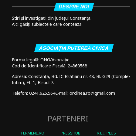
DESPRE NOI
Știri și investigații din județul Constanța.
Aici găsiți subiectele care contează.
ASOCIAȚIA PUTEREA CIVICĂ
Forma legală: ONG/Asociație
Cod de Identificare Fiscală: 24860568
Adresa: Constanța, Bd. IC Brătianu nr. 48, Bl. G29 (Complex
Intim), Et. 1, Biroul 7.
Telefon: 0241.625.564
E-mail: ordinea.ro@gmail.com
PARTENERI
TERMENE.RO
PRESSHUB
R.E.I. PLUS