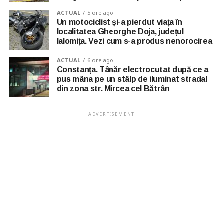
ACTUAL
5 ore ago
Un motociclist și-a pierdut viața în
localitatea Gheorghe Doja, județul
Ialomița. Vezi cum s-a produs nenorocirea
ACTUAL
6 ore ago
Constanța. Tânăr electrocutat după ce a
pus mâna pe un stâlp de iluminat stradal
din zona str. Mircea cel Bătrân
ADVERTISEMENT