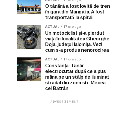
O tânără a fost lovită de tren
în gara din Mangalia. A fost
transportată la spital
ACTUAL
17 ore ago
Un motociclist și-a pierdut
viața în localitatea Gheorghe
Doja, județul Ialomița. Vezi
cum s-a produs nenorocirea
ACTUAL
17 ore ago
Constanța. Tânăr
electrocutat după ce a pus
mâna pe un stâlp de iluminat
stradal din zona str. Mircea
cel Bătrân
ADVERTISEMENT