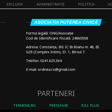
EXCLUSIV
ADMINISTRATIE
POLITICA
S
ASOCIAȚIA PUTEREA CIVICĂ
Forma legală: ONG/Asociație
Cod de Identificare Fiscală: 24860568
Adresa: Constanța, Bd. IC Brătianu nr. 48, Bl.
G29 (Complex Intim), Et. 1, Biroul 7.
Telefon: 0241.625.564
E-mail: ordinea.ro@gmail.com
PARTENERI
TERMENE.RO
PRESSHUB
R.E.I. PLUS