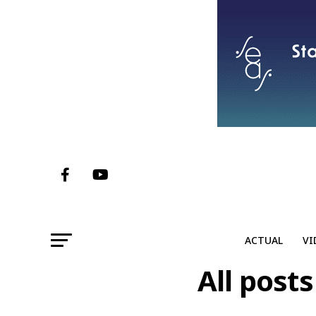
ACTUAL
VI
All post