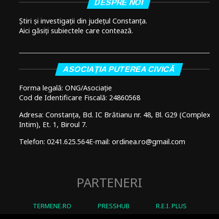
DESPRE NOI
Știri și investigații din județul Constanța.
Aici găsiți subiectele care contează.
ASOCIAȚIA PUTEREA CIVICĂ
Forma legală: ONG/Asociație
Cod de Identificare Fiscală: 24860568
Adresa: Constanța, Bd. IC Brătianu nr. 48, Bl. G29 (Complex
Intim), Et. 1, Biroul 7.
Telefon: 0241.625.564
E-mail: ordinea.ro@gmail.com
PARTENERI
TERMENE.RO
PRESSHUB
R.E.I. PLUS