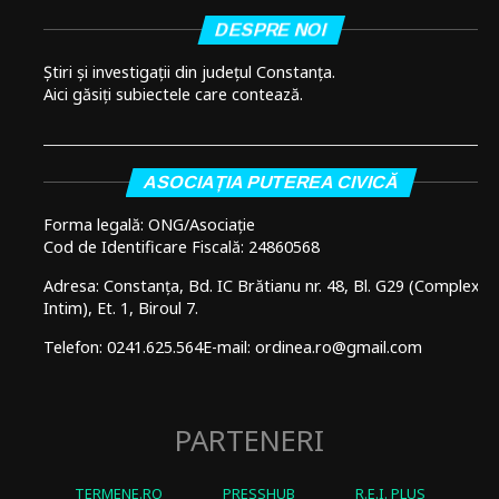
DESPRE NOI
Știri și investigații din județul Constanța.
Aici găsiți subiectele care contează.
ASOCIAȚIA PUTEREA CIVICĂ
Forma legală: ONG/Asociație
Cod de Identificare Fiscală: 24860568
Adresa: Constanța, Bd. IC Brătianu nr. 48, Bl. G29 (Complex
Intim), Et. 1, Biroul 7.
Telefon: 0241.625.564
E-mail: ordinea.ro@gmail.com
PARTENERI
TERMENE.RO
PRESSHUB
R.E.I. PLUS