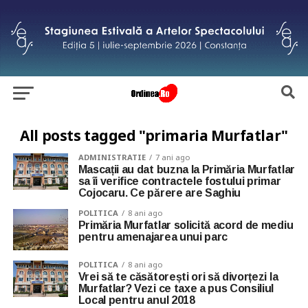
All posts tagged "primaria Murfatlar"
ADMINISTRATIE
7 ani ago
Mascații au dat buzna la Primăria Murfatlar
sa îi verifice contractele fostului primar
Cojocaru. Ce părere are Saghiu
POLITICA
8 ani ago
Primăria Murfatlar solicită acord de mediu
pentru amenajarea unui parc
POLITICA
8 ani ago
Vrei să te căsătorești ori să divorțezi la
Murfatlar? Vezi ce taxe a pus Consiliul
Local pentru anul 2018