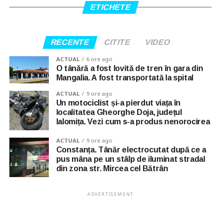
ETICHETE
RECENTE
CITITE
VIDEO
ACTUAL
6 ore ago
O tânără a fost lovită de tren în gara din
Mangalia. A fost transportată la spital
ACTUAL
9 ore ago
Un motociclist și-a pierdut viața în
localitatea Gheorghe Doja, județul
Ialomița. Vezi cum s-a produs nenorocirea
ACTUAL
9 ore ago
Constanța. Tânăr electrocutat după ce a
pus mâna pe un stâlp de iluminat stradal
din zona str. Mircea cel Bătrân
ADVERTISEMENT