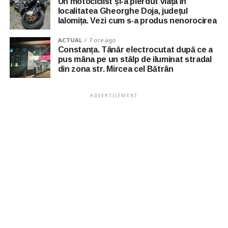
Un motociclist și-a pierdut viața în
localitatea Gheorghe Doja, județul
Ialomița. Vezi cum s-a produs nenorocirea
ACTUAL
7 ore ago
Constanța. Tânăr electrocutat după ce a
pus mâna pe un stâlp de iluminat stradal
din zona str. Mircea cel Bătrân
ADVERTISEMENT