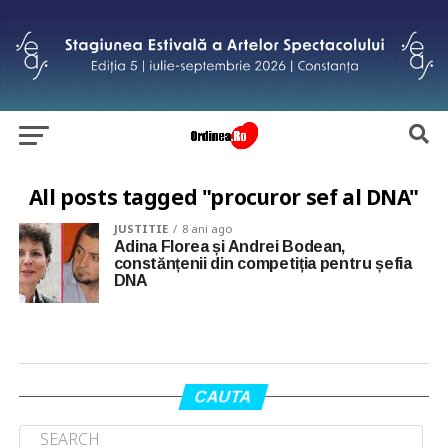
All posts tagged "procuror sef al DNA"
JUSTITIE
8 ani ago
Adina Florea și Andrei Bodean,
constănțenii din competiția pentru șefia
DNA
CAUTA