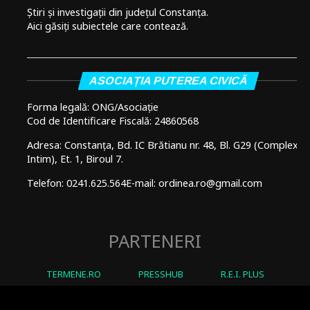
Știri și investigații din județul Constanța.
Aici găsiți subiectele care contează.
ASOCIAȚIA PUTEREA CIVICĂ
Forma legală: ONG/Asociație
Cod de Identificare Fiscală: 24860568
Adresa: Constanța, Bd. IC Brătianu nr. 48, Bl. G29 (Complex
Intim), Et. 1, Biroul 7.
Telefon: 0241.625.564
E-mail: ordinea.ro@gmail.com
PARTENERI
TERMENE.RO
PRESSHUB
R.E.I. PLUS