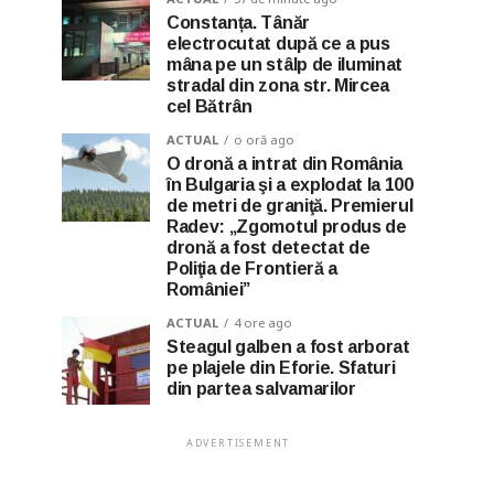
Constanța. Tânăr
electrocutat după ce a pus
mâna pe un stâlp de iluminat
stradal din zona str. Mircea
cel Bătrân
ACTUAL
o oră ago
O dronă a intrat din România
în Bulgaria şi a explodat la 100
de metri de graniţă. Premierul
Radev: „Zgomotul produs de
dronă a fost detectat de
Poliţia de Frontieră a
României”
ACTUAL
4 ore ago
Steagul galben a fost arborat
pe plajele din Eforie. Sfaturi
din partea salvamarilor
ADVERTISEMENT