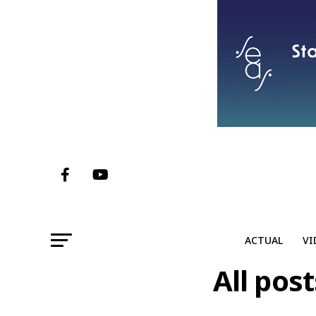
ACTUAL
VI
All pos