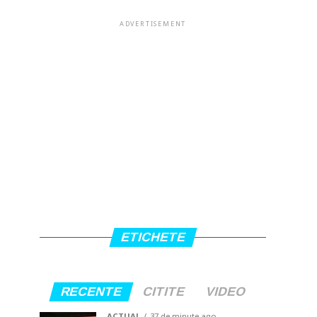
ADVERTISEMENT
ETICHETE
RECENTE
CITITE
VIDEO
ACTUAL
37 de minute ago