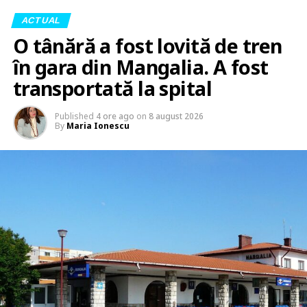
ACTUAL
O tânără a fost lovită de tren
în gara din Mangalia. A fost
transportată la spital
Published
4 ore ago
on
8 august 2026
By
Maria Ionescu