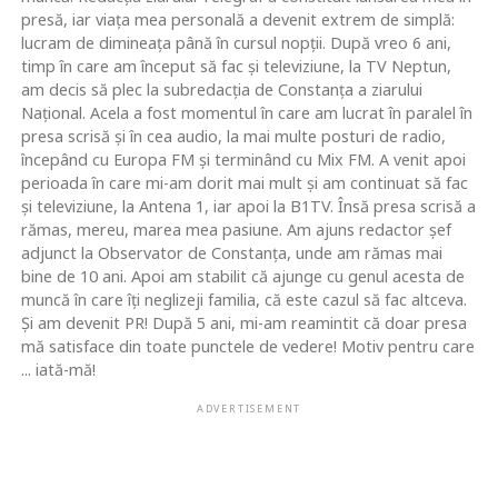
presă, iar viaţa mea personală a devenit extrem de simplă:
lucram de dimineaţa până în cursul nopţii. După vreo 6 ani,
timp în care am început să fac şi televiziune, la TV Neptun,
am decis să plec la subredacţia de Constanţa a ziarului
Naţional. Acela a fost momentul în care am lucrat în paralel în
presa scrisă şi în cea audio, la mai multe posturi de radio,
începând cu Europa FM şi terminând cu Mix FM. A venit apoi
perioada în care mi-am dorit mai mult şi am continuat să fac
şi televiziune, la Antena 1, iar apoi la B1TV. Însă presa scrisă a
rămas, mereu, marea mea pasiune. Am ajuns redactor şef
adjunct la Observator de Constanţa, unde am rămas mai
bine de 10 ani. Apoi am stabilit că ajunge cu genul acesta de
muncă în care îţi neglizeji familia, că este cazul să fac altceva.
Şi am devenit PR! După 5 ani, mi-am reamintit că doar presa
mă satisface din toate punctele de vedere! Motiv pentru care
... iată-mă!
ADVERTISEMENT