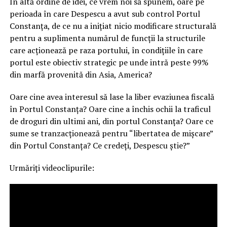
În altă ordine de idei, ce vrem noi să spunem, oare pe
perioada în care Despescu a avut sub control Portul
Constanța, de ce nu a inițiat nicio modificare structurală
pentru a suplimenta numărul de funcții la structurile
care acționează pe raza portului, în condițiile în care
portul este obiectiv strategic pe unde intră peste 99%
din marfă provenită din Asia, America?
Oare cine avea interesul să lase la liber evaziunea fiscală
în Portul Constanța? Oare cine a închis ochii la traficul
de droguri din ultimi ani, din portul Constanța? Oare ce
sume se tranzacționează pentru “libertatea de mișcare”
din Portul Constanța? Ce credeți, Despescu știe?”
Urmăriți videoclipurile: