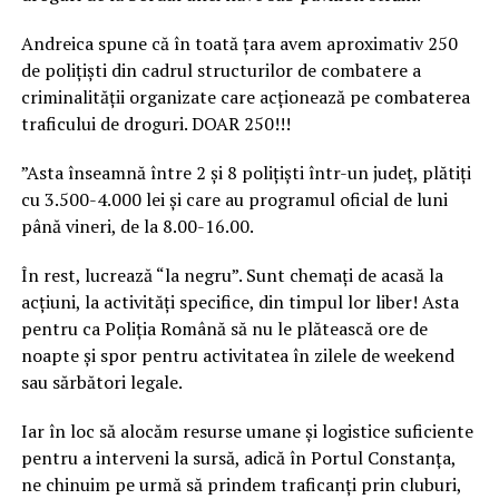
Andreica spune că în toată țara avem aproximativ 250
de polițiști din cadrul structurilor de combatere a
criminalității organizate care acționează pe combaterea
traficului de droguri. DOAR 250!!!
”Asta înseamnă între 2 și 8 polițiști într-un județ, plătiți
cu 3.500-4.000 lei și care au programul oficial de luni
până vineri, de la 8.00-16.00.
În rest, lucrează “la negru”. Sunt chemați de acasă la
acțiuni, la activități specifice, din timpul lor liber! Asta
pentru ca Poliția Română să nu le plătească ore de
noapte și spor pentru activitatea în zilele de weekend
sau sărbători legale.
Iar în loc să alocăm resurse umane și logistice suficiente
pentru a interveni la sursă, adică în Portul Constanța,
ne chinuim pe urmă să prindem traficanți prin cluburi,