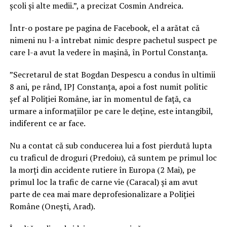
școli și alte medii.”, a precizat Cosmin Andreica.
Într-o postare pe pagina de Facebook, el a arătat că
nimeni nu l-a întrebat nimic despre pachetul suspect pe
care l-a avut la vedere în mașină, în Portul Constanța.
”Secretarul de stat Bogdan Despescu a condus în ultimii
8 ani, pe rând, IPJ Constanța, apoi a fost numit politic
șef al Poliției Române, iar în momentul de față, ca
urmare a informațiilor pe care le deține, este intangibil,
indiferent ce ar face.
Nu a contat că sub conducerea lui a fost pierdută lupta
cu traficul de droguri (Predoiu), că suntem pe primul loc
la morți din accidente rutiere în Europa (2 Mai), pe
primul loc la trafic de carne vie (Caracal) și am avut
parte de cea mai mare deprofesionalizare a Poliției
Române (Onești, Arad).