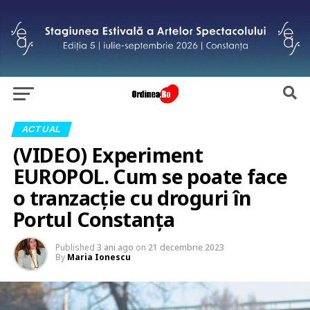
ACTUAL
(VIDEO) Experiment
EUROPOL. Cum se poate face
o tranzacție cu droguri în
Portul Constanța
Published
3 ani ago
on
21 decembrie 2023
By
Maria Ionescu