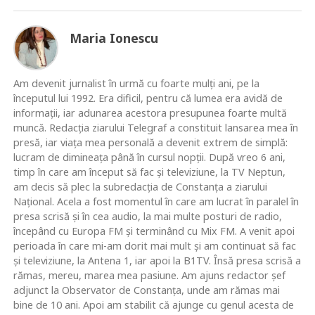
Maria Ionescu
Am devenit jurnalist în urmă cu foarte mulţi ani, pe la
începutul lui 1992. Era dificil, pentru că lumea era avidă de
informaţii, iar adunarea acestora presupunea foarte multă
muncă. Redacţia ziarului Telegraf a constituit lansarea mea în
presă, iar viaţa mea personală a devenit extrem de simplă:
lucram de dimineaţa până în cursul nopţii. După vreo 6 ani,
timp în care am început să fac şi televiziune, la TV Neptun,
am decis să plec la subredacţia de Constanţa a ziarului
Naţional. Acela a fost momentul în care am lucrat în paralel în
presa scrisă şi în cea audio, la mai multe posturi de radio,
începând cu Europa FM şi terminând cu Mix FM. A venit apoi
perioada în care mi-am dorit mai mult şi am continuat să fac
şi televiziune, la Antena 1, iar apoi la B1TV. Însă presa scrisă a
rămas, mereu, marea mea pasiune. Am ajuns redactor şef
adjunct la Observator de Constanţa, unde am rămas mai
bine de 10 ani. Apoi am stabilit că ajunge cu genul acesta de