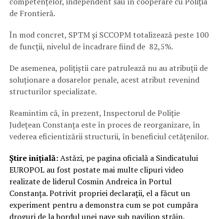
competențelor, independent sau în cooperare cu Poliția
de Frontieră.
În mod concret, SPTM și SCCOPM totalizează peste 100
de funcții, nivelul de încadrare fiind de 82,5%.
De asemenea, polițiștii care patrulează nu au atribuții de
soluționare a dosarelor penale, acest atribut revenind
structurilor specializate.
Reamintim că, în prezent, Inspectorul de Poliție
Judeţean Constanța este în proces de reorganizare, în
vederea eficientizării structurii, în beneficiul cetățenilor.
Știre inițială:
Astăzi, pe pagina oficială a Sindicatului
EUROPOL au fost postate mai multe clipuri video
realizate de liderul Cosmin Andreica în Portul
Constanța. Potrivit propriei declarații, el a făcut un
experiment pentru a demonstra cum se pot cumpăra
droguri de la bordul unei nave sub pavilion străin.