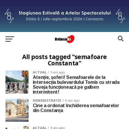
All posts tagged "semafoare
Constanta"
ACTUAL
5 ani ago
Atenție, șoferi! Semafoarele de la
intersecția bulevardului Tomis cu strada
Soveja funcționează pe galben
intermitent!
ADMINISTRATIE
6 ani ago
Cine a ordonat închiderea semafoarelor
din Constanța
ACTUAL
9 ani ago