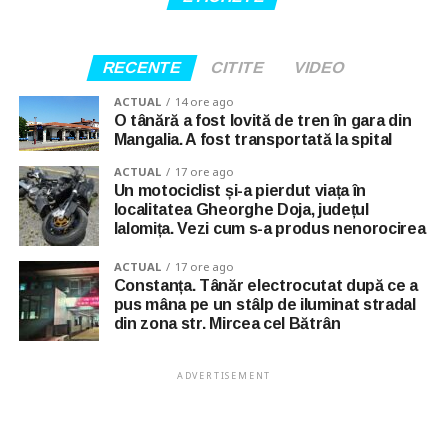
RECENTE
CITITE
VIDEO
ACTUAL
14 ore ago
O tânără a fost lovită de tren în gara din
Mangalia. A fost transportată la spital
ACTUAL
17 ore ago
Un motociclist și-a pierdut viața în
localitatea Gheorghe Doja, județul
Ialomița. Vezi cum s-a produs nenorocirea
ACTUAL
17 ore ago
Constanța. Tânăr electrocutat după ce a
pus mâna pe un stâlp de iluminat stradal
din zona str. Mircea cel Bătrân
ADVERTISEMENT