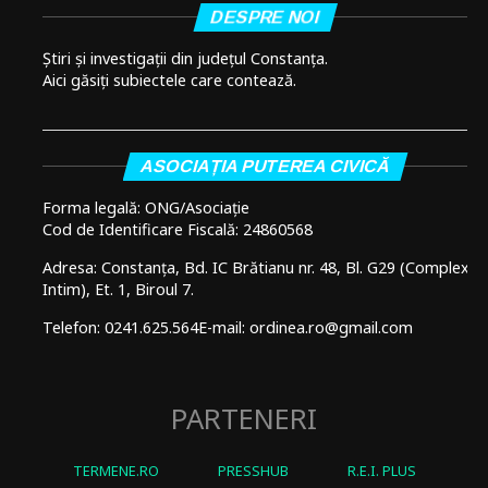
DESPRE NOI
Știri și investigații din județul Constanța.
Aici găsiți subiectele care contează.
ASOCIAȚIA PUTEREA CIVICĂ
Forma legală: ONG/Asociație
Cod de Identificare Fiscală: 24860568
Adresa: Constanța, Bd. IC Brătianu nr. 48, Bl. G29 (Complex
Intim), Et. 1, Biroul 7.
Telefon: 0241.625.564
E-mail: ordinea.ro@gmail.com
PARTENERI
TERMENE.RO
PRESSHUB
R.E.I. PLUS