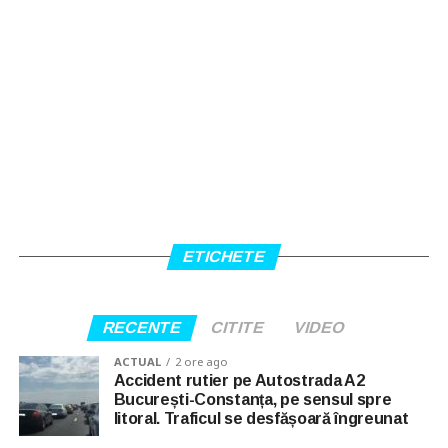
ETICHETE
RECENTE
CITITE
VIDEO
ACTUAL
2 ore ago
Accident rutier pe Autostrada A2
București-Constanța, pe sensul spre
litoral. Traficul se desfășoară îngreunat