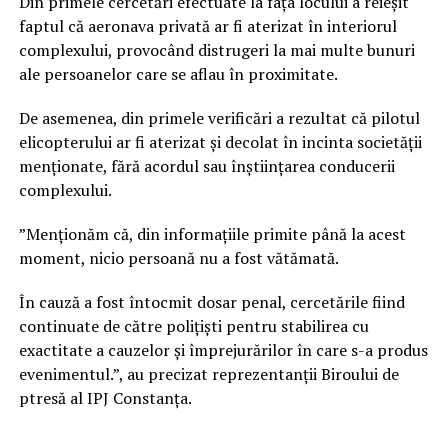
Din primele cercetări efectuate la fața locului a reieșit
faptul că aeronava privată ar fi aterizat în interiorul
complexului, provocând distrugeri la mai multe bunuri
ale persoanelor care se aflau în proximitate.
De asemenea, din primele verificări a rezultat că pilotul
elicopterului ar fi aterizat și decolat în incinta societății
menționate, fără acordul sau înștiințarea conducerii
complexului.
”Menționăm că, din informațiile primite până la acest
moment, nicio persoană nu a fost vătămată.
În cauză a fost întocmit dosar penal, cercetările fiind
continuate de către polițiști pentru stabilirea cu
exactitate a cauzelor și împrejurărilor în care s-a produs
evenimentul.”, au precizat reprezentanții Biroului de
ptresă al IPJ Constanța.