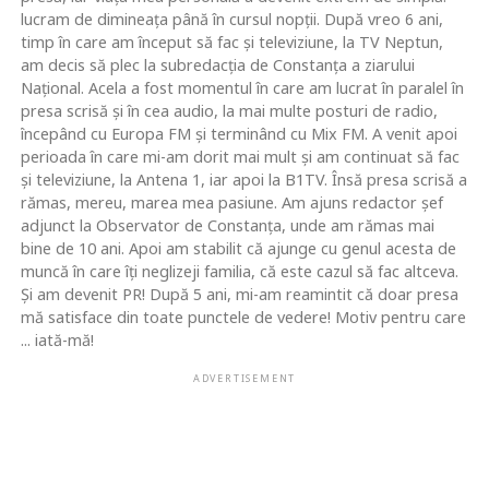
lucram de dimineaţa până în cursul nopţii. După vreo 6 ani,
timp în care am început să fac şi televiziune, la TV Neptun,
am decis să plec la subredacţia de Constanţa a ziarului
Naţional. Acela a fost momentul în care am lucrat în paralel în
presa scrisă şi în cea audio, la mai multe posturi de radio,
începând cu Europa FM şi terminând cu Mix FM. A venit apoi
perioada în care mi-am dorit mai mult şi am continuat să fac
şi televiziune, la Antena 1, iar apoi la B1TV. Însă presa scrisă a
rămas, mereu, marea mea pasiune. Am ajuns redactor şef
adjunct la Observator de Constanţa, unde am rămas mai
bine de 10 ani. Apoi am stabilit că ajunge cu genul acesta de
muncă în care îţi neglizeji familia, că este cazul să fac altceva.
Şi am devenit PR! După 5 ani, mi-am reamintit că doar presa
mă satisface din toate punctele de vedere! Motiv pentru care
... iată-mă!
ADVERTISEMENT