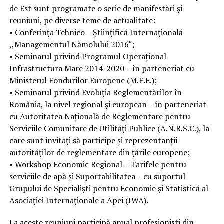
de Est sunt programate o serie de manifestări şi
reuniuni, pe diverse teme de actualitate:
• Conferinţa Tehnico – Ştiinţifică Internaţională
,,Managementul Nămolului 2016″;
• Seminarul privind Programul Operaţional
Infrastructura Mare 2014-2020 – în parteneriat cu
Ministerul Fondurilor Europene (M.F.E.);
• Seminarul privind Evoluţia Reglementărilor în
România, la nivel regional şi european – în parteneriat
cu Autoritatea Naţională de Reglementare pentru
Serviciile Comunitare de Utilităţi Publice (A.N.R.S.C.), la
care sunt invitaţi să participe şi reprezentanţii
autorităţilor de reglementare din ţările europene;
• Workshop Economic Regional – Tarifele pentru
serviciile de apă şi Suportabilitatea – cu suportul
Grupului de Specialişti pentru Economie şi Statistică al
Asociaţiei Internaţionale a Apei (IWA).
La aceste reuniuni participă anual profesionişti din