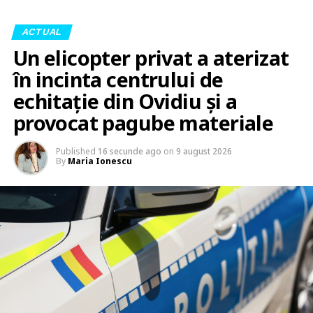
ACTUAL
Un elicopter privat a aterizat
în incinta centrului de
echitație din Ovidiu și a
provocat pagube materiale
Published
16 secunde ago
on
9 august 2026
By
Maria Ionescu