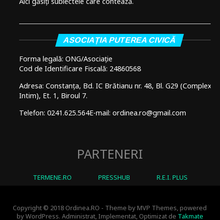
Aici găsiți subiectele care contează.
ASOCIAȚIA PUTEREA CIVICĂ
Forma legală: ONG/Asociație
Cod de Identificare Fiscală: 24860568
Adresa: Constanța, Bd. IC Brătianu nr. 48, Bl. G29 (Complex
Intim), Et. 1, Biroul 7.
Telefon: 0241.625.564
E-mail: ordinea.ro@gmail.com
PARTENERI
TERMENE.RO
PRESSHUB
R.E.I. PLUS
Copyright © 2018 Ordinea.RO - Theme by MVP Themes, powered
by WordPress. Administrat, Implementat, Optimizat de
Takmate