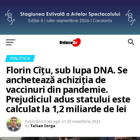
POLITICA
Florin Cîțu, sub lupa DNA. Se
anchetează achiziția de
vaccinuri din pandemie.
Prejudiciul adus statului este
calculat la 1,2 miliarde de lei
Published
3 ani ago
on
23 noiembrie 2023
By
Tatian Iorga