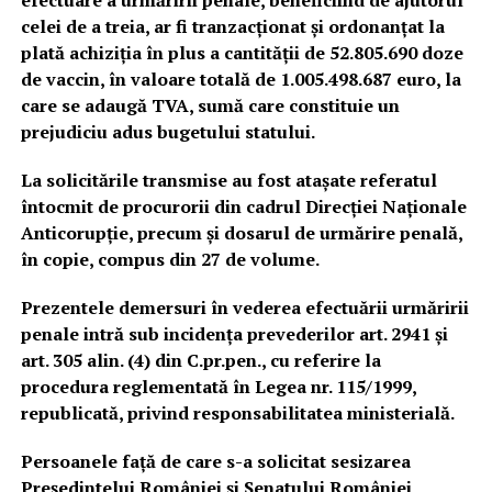
efectuare a urmăririi penale, beneficiind de ajutorul
celei de a treia, ar fi tranzacționat și ordonanțat la
plată achiziția în plus a cantității de 52.805.690 doze
de vaccin, în valoare totală de 1.005.498.687 euro, la
care se adaugă TVA, sumă care constituie un
prejudiciu adus bugetului statului.
La solicitările transmise au fost atașate referatul
întocmit de procurorii din cadrul Direcției Naționale
Anticorupție, precum și dosarul de urmărire penală,
în copie, compus din 27 de volume.
Prezentele demersuri în vederea efectuării urmăririi
penale intră sub incidența prevederilor art. 2941 și
art. 305 alin. (4) din C.pr.pen., cu referire la
procedura reglementată în Legea nr. 115/1999,
republicată, privind responsabilitatea ministerială.
Persoanele față de care s-a solicitat sesizarea
Președintelui României și Senatului României