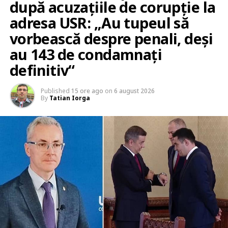
după acuzațiile de corupție la
adresa USR: „Au tupeul să
vorbească despre penali, deși
au 143 de condamnați
definitiv“
Published
15 ore ago
on
6 august 2026
By
Tatian Iorga