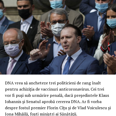
DNA vrea să ancheteze trei politicieni de rang înalt
pentru achiziția de vaccinuri anticoronavirus. Cei trei
vor fi puși sub urmărire penală, dacă președintele Klaus
Iohannis și Senatul aprobă cererea DNA. Ar fi vorba
despre fostul premier Florin Cîțu și de Vlad Voiculescu și
Iona Mihăilă, foști miniștri ai Sănătății.