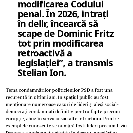
modificarea Codului
penal. În 2026, intrați
în delir, încearcă să
scape de Dominic Fritz
tot prin modificarea
retroactivă a
legislației”, a transmis
Stelian Ion.
Tema condamnărilor politicienilor PSD a fost una
recurentă în ultimii ani. În spațiul public au fost
menționate numeroase cazuri de lideri și aleși social-
democrați condamnați definitiv pentru fapte precum
corupție, abuz în serviciu sau alte infracțiuni. Printre
exemplele cunoscute se numără foști lideri precum Liviu
Dragnea, condamnat definitiv în dosarul angajărilor