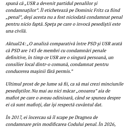
spună că „USR a devenit partidul penalilor și
condamnaților”. Îl etichetează pe Dominic Fritz ca fiind
„penal”, deși acesta nu a fost niciodată condamnat penal
pentru nicio faptă. Speța pe care o invocă pesediștii este
una civilă.
Aktual24: „O analiză comparativă între PSD și USR arată
că PSD are 143 de membri cu condamnări penale
definitive, în timp ce USR are o singură persoană, un
consilier local dintr-o comună, condamnat pentru
conducerea mașinii fără permis.”
Ultimul prost de pe lume să fii, ca să mai crezi minciunile
pesediștilor. Nu mai au nici măcar „onoarea” aia de
mafiot pe care o aveau odinioară, când se spunea despre
ei că sunt mafioți, dar își respectă cuvântul dat.
În 2017, ei încercau să îl scape pe Dragnea de
condamnare prin modificarea Codului penal. În 2026,