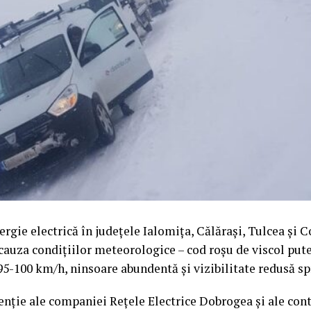
rgie electrică în județele Ialomița, Călărași, Tulcea și 
 cauza condițiilor meteorologice – cod roșu de viscol puter
95-100 km/h, ninsoare abundentă și vizibilitate redusă sp
enție ale companiei Rețele Electrice Dobrogea și ale cont