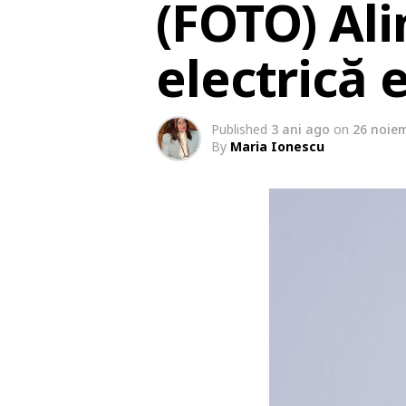
(FOTO) Al
electrică 
Published
3 ani ago
on
26 noie
By
Maria Ionescu