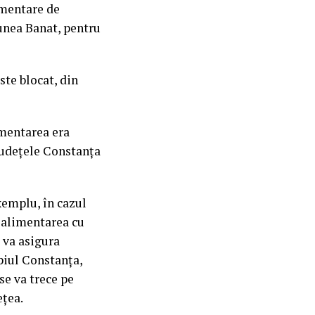
imentare de
iunea Banat, pentru
ste blocat, din
imentarea era
n județele Constanța
xemplu, în cazul
, alimentarea cu
 va asigura
piul Constanța,
se va trece pe
ețea.