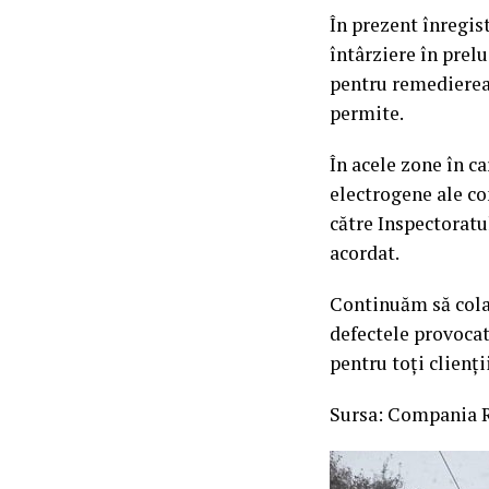
În prezent înregis
întârziere în prel
pentru remedierea 
permite.
În acele zone în ca
electrogene ale co
către Inspectoratu
acordat.
Continuăm să colab
defectele provocat
pentru toți clienții
Sursa: Compania R