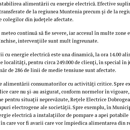
stabilirea alimentării cu energie electrică. Efective supl
 transferate de la regiunea Muntenia precum și de la reg
le colegilor din județele afectate.
 meteo continuă să fie severe, iar accesul în multe zone e
nchise, intervențiile sunt mult îngreunate.
ii cu energie electrică este una dinamică, la ora 14.00 al
e localități, pentru circa 249.000 de clienți, în special î
măr de 286 de linii de medie tensiune sunt afectate.
 alimentării consumatorilor cu activități critice. Spre e
blice care nu și-au asigurat, conform normelor în vigoare
e pentru situații neprevăzute, Rețele Electrice Dobrogea
puri electrogene ale societății. Spre exemplu, în Munici
rgie electrică a instalațiilor de pompare a apei potabile 
în care vor fi avarii care vor împiedica alimentarea din r