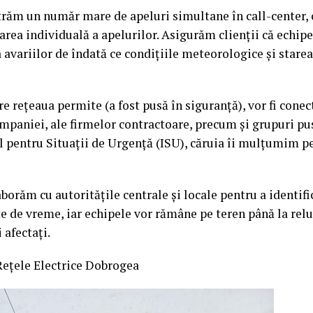
trăm un număr mare de apeluri simultane în call-center, 
uarea individuală a apelurilor. Asigurăm clienții că echipe
avariilor de îndată ce condițiile meteorologice și stare
re rețeaua permite (a fost pusă în siguranță), vor fi cone
mpaniei, ale firmelor contractoare, precum și grupuri pus
l pentru Situații de Urgență (ISU), căruia îi mulțumim pe
orăm cu autoritățile centrale și locale pentru a identifi
e de vreme, iar echipele vor rămâne pe teren până la rel
 afectați.
ețele Electrice Dobrogea