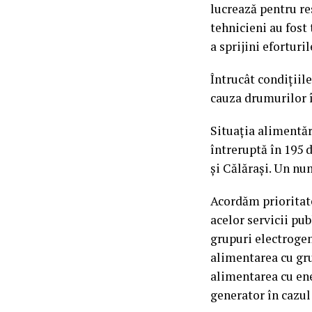
lucrează pentru re
tehnicieni au fost
a sprijini eforturi
Întrucât condițiile
cauza drumurilor î
Situația alimentăr
întreruptă în 195 d
și Călărași. Un nu
Acordăm prioritate
acelor servicii pu
grupuri electrogen
alimentarea cu gru
alimentarea cu ene
generator în cazul 