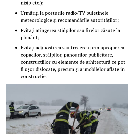
nisip etc.);
Urmăriți la posturile radio/TV buletinele
meteorologice și recomandările autorităților;
Evitați atingerea stâlpilor sau firelor căzute la
pământ;
Evitați adăpostirea sau trecerea prin apropierea
copacilor, stâlpilor, panourilor publicitare,
construcţiilor cu elemente de arhitectură ce pot
fi uşor dislocate, precum şi a imobilelor aflate în
construcţie.