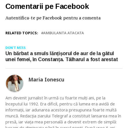
Comentarii pe Facebook
Autentifica-te pe Facebook pentru a comenta
RELATED TOPICS:
AMBULANTA ATACATA
DON'T MISS
Un bărbat a smuls lănțișorul de aur de la gâtul
unei femei, în Constanța. Tâlharul a fost arestat
Maria Ionescu
Am devenit jurnalist în urmă cu foarte mulţi ani, pe la
începutul lui 1992. Era dificil, pentru că lumea era avidă de
informaţii, iar adunarea acestora presupunea foarte multă
muncă. Redacţia ziarului Telegraf a constituit lansarea mea în
presă, iar viaţa mea personală a devenit extrem de simplă:
lucram de dimineaţa până în cursul nopţii. După vreo 6 ani,