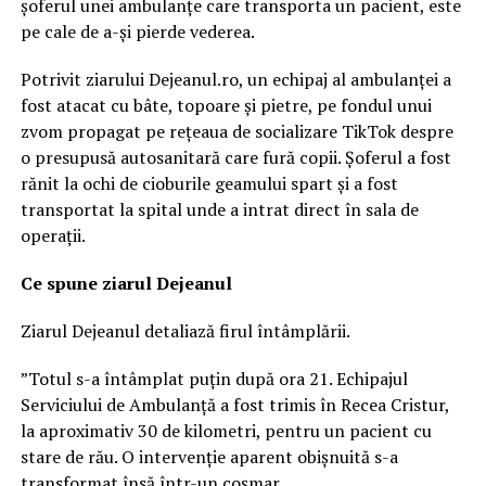
șoferul unei ambulanțe care transporta un pacient, este
pe cale de a-și pierde vederea.
Potrivit ziarului Dejeanul.ro, un echipaj al ambulanței a
fost atacat cu bâte, topoare și pietre, pe fondul unui
zvom propagat pe rețeaua de socializare TikTok despre
o presupusă autosanitară care fură copii. Șoferul a fost
rănit la ochi de cioburile geamului spart și a fost
transportat la spital unde a intrat direct în sala de
operații.
Ce spune ziarul Dejeanul
Ziarul Dejeanul detaliază firul întâmplării.
”Totul s-a întâmplat puțin după ora 21. Echipajul
Serviciului de Ambulanță a fost trimis în Recea Cristur,
la aproximativ 30 de kilometri, pentru un pacient cu
stare de rău. O intervenție aparent obișnuită s-a
transformat însă într-un coșmar.