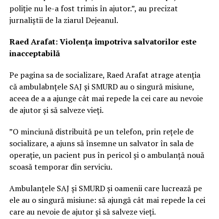
poliție nu le-a fost trimis în ajutor.”, au precizat
jurnaliștii de la ziarul Dejeanul.
Raed Arafat: Violența împotriva salvatorilor este
inacceptabilă
Pe pagina sa de socializare, Raed Arafat atrage atenția
că ambulabnțele SAJ și SMURD au o singură misiune,
aceea de a a ajunge cât mai repede la cei care au nevoie
de ajutor și să salveze vieți.
”O minciună distribuită pe un telefon, prin rețele de
socializare, a ajuns să însemne un salvator în sala de
operație, un pacient pus în pericol și o ambulanță nouă
scoasă temporar din serviciu.
Ambulanțele SAJ și SMURD și oamenii care lucrează pe
ele au o singură misiune: să ajungă cât mai repede la cei
care au nevoie de ajutor și să salveze vieți.