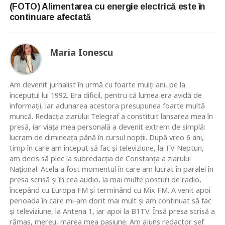
(FOTO) Alimentarea cu energie electrică este în
continuare afectată
Maria Ionescu
Am devenit jurnalist în urmă cu foarte mulţi ani, pe la
începutul lui 1992. Era dificil, pentru că lumea era avidă de
informaţii, iar adunarea acestora presupunea foarte multă
muncă. Redacţia ziarului Telegraf a constituit lansarea mea în
presă, iar viaţa mea personală a devenit extrem de simplă:
lucram de dimineaţa până în cursul nopţii. După vreo 6 ani,
timp în care am început să fac şi televiziune, la TV Neptun,
am decis să plec la subredacţia de Constanţa a ziarului
Naţional. Acela a fost momentul în care am lucrat în paralel în
presa scrisă şi în cea audio, la mai multe posturi de radio,
începând cu Europa FM şi terminând cu Mix FM. A venit apoi
perioada în care mi-am dorit mai mult şi am continuat să fac
şi televiziune, la Antena 1, iar apoi la B1TV. Însă presa scrisă a
rămas, mereu, marea mea pasiune. Am ajuns redactor şef