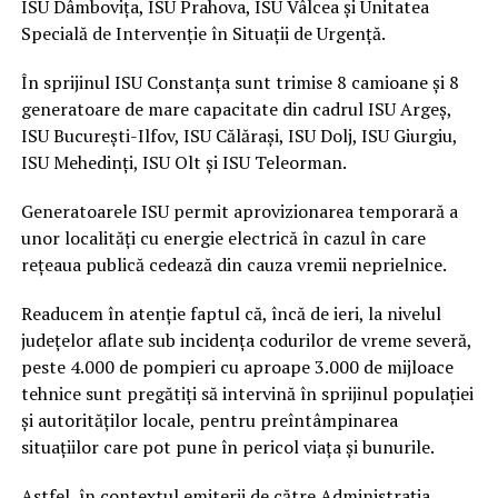
ISU Dâmbovița, ISU Prahova, ISU Vâlcea și Unitatea
Specială de Intervenție în Situații de Urgență.
În sprijinul ISU Constanța sunt trimise 8 camioane și 8
generatoare de mare capacitate din cadrul ISU Argeș,
ISU București-Ilfov, ISU Călărași, ISU Dolj, ISU Giurgiu,
ISU Mehedinți, ISU Olt și ISU Teleorman.
Generatoarele ISU permit aprovizionarea temporară a
unor localităţi cu energie electrică în cazul în care
reţeaua publică cedează din cauza vremii neprielnice.
Readucem în atenție faptul că, încă de ieri, la nivelul
județelor aflate sub incidența codurilor de vreme severă,
peste 4.000 de pompieri cu aproape 3.000 de mijloace
tehnice sunt pregătiți să intervină în sprijinul populației
și autorităților locale, pentru preîntâmpinarea
situațiilor care pot pune în pericol viața și bunurile.
Astfel, în contextul emiterii de către Administrația