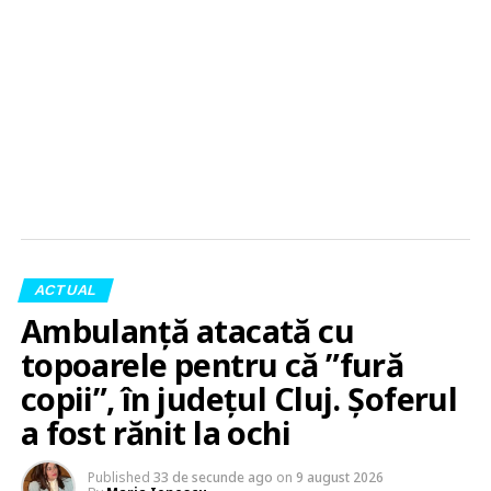
ACTUAL
Ambulanță atacată cu
topoarele pentru că ”fură
copii”, în județul Cluj. Șoferul
a fost rănit la ochi
Published
33 de secunde ago
on
9 august 2026