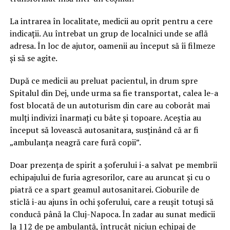
La intrarea în localitate, medicii au oprit pentru a cere
indicații. Au întrebat un grup de localnici unde se află
adresa. În loc de ajutor, oamenii au început să îi filmeze
și să se agite.
După ce medicii au preluat pacientul, in drum spre
Spitalul din Dej, unde urma sa fie transportat, calea le-a
fost blocată de un autoturism din care au coborât mai
mulți indivizi înarmați cu bâte și topoare. Aceștia au
început să lovească autosanitara, susținând că ar fi
„ambulanța neagră care fură copii”.
Doar prezența de spirit a șoferului i-a salvat pe membrii
echipajului de furia agresorilor, care au aruncat și cu o
piatră ce a spart geamul autosanitarei. Cioburile de
sticlă i-au ajuns în ochi șoferului, care a reușit totuși să
conducă până la Cluj-Napoca. În zadar au sunat medicii
la 112 de pe ambulanță, întrucât niciun echipaj de