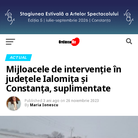
ACTUAL
Mijloacele de intervenție în
județele Ialomița și
Constanța, suplimentate
Published
3 ani ago
on
26 noiembrie 2023
By
Maria Ionescu