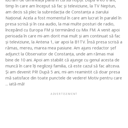
timp în care am început să fac şi televiziune, la TV Neptun,
am decis să plec la subredacţia de Constanţa a ziarului
Naţional. Acela a fost momentul în care am lucrat în paralel în
presa scrisă şi în cea audio, la mai multe posturi de radio,
începând cu Europa FM şi terminând cu Mix FM. A venit apoi
perioada în care mi-am dorit mai mult şi am continuat să fac
şi televiziune, la Antena 1, iar apoi la B1TV. Însă presa scrisă a
rămas, mereu, marea mea pasiune. Am ajuns redactor şef
adjunct la Observator de Constanţa, unde am rămas mai
bine de 10 ani. Apoi am stabilit că ajunge cu genul acesta de
muncă în care îţi neglizeji familia, că este cazul să fac altceva.
Şi am devenit PR! După 5 ani, mi-am reamintit că doar presa
mă satisface din toate punctele de vedere! Motiv pentru care
... iată-mă!
ADVERTISEMENT