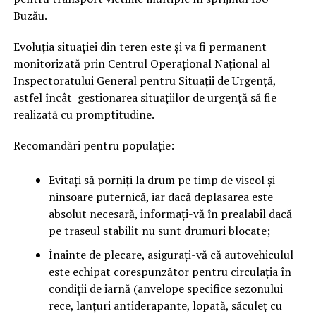
Buzău.
Evoluția situației din teren este și va fi permanent
monitorizată prin Centrul Operațional Național al
Inspectoratului General pentru Situații de Urgență,
astfel încât gestionarea situațiilor de urgență să fie
realizată cu promptitudine.
Recomandări pentru populație:
Evitați să porniți la drum pe timp de viscol şi
ninsoare puternică, iar dacă deplasarea este
absolut necesară, informați-vă în prealabil dacă
pe traseul stabilit nu sunt drumuri blocate;
Înainte de plecare, asigurați-vă că autovehiculul
este echipat corespunzător pentru circulaţia în
condiţii de iarnă (anvelope specifice sezonului
rece, lanţuri antiderapante, lopată, săculeţ cu