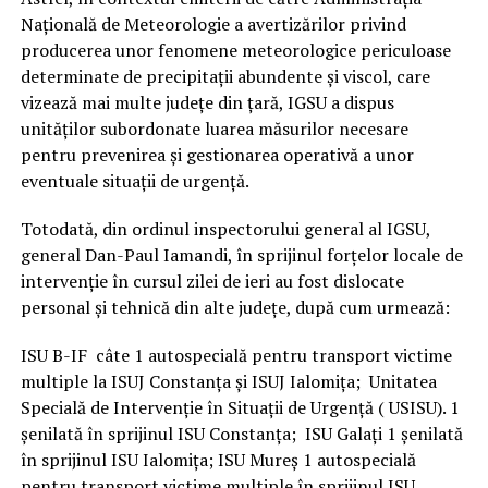
Națională de Meteorologie a avertizărilor privind
producerea unor fenomene meteorologice periculoase
determinate de precipitații abundente și viscol, care
vizează mai multe județe din țară, IGSU a dispus
unităţilor subordonate luarea măsurilor necesare
pentru prevenirea şi gestionarea operativă a unor
eventuale situaţii de urgenţă.
Totodată, din ordinul inspectorului general al IGSU,
general Dan-Paul Iamandi, în sprijinul forțelor locale de
intervenție în cursul zilei de ieri au fost dislocate
personal și tehnică din alte județe, după cum urmează:
ISU B-IF câte 1 autospecială pentru transport victime
multiple la ISUJ Constanța și ISUJ Ialomița; Unitatea
Specială de Intervenție în Situații de Urgență ( USISU). 1
șenilată în sprijinul ISU Constanța; ISU Galați 1 șenilată
în sprijinul ISU Ialomița; ISU Mureș 1 autospecială
pentru transport victime multiple în sprijinul ISU