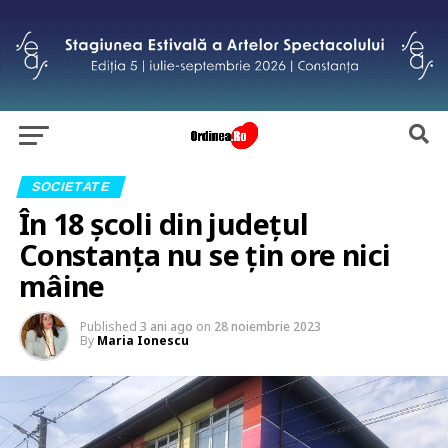
SOCIETATE
În 18 școli din județul
Constanța nu se țin ore nici
mâine
Published
3 ani ago
on
28 noiembrie 2023
By
Maria Ionescu