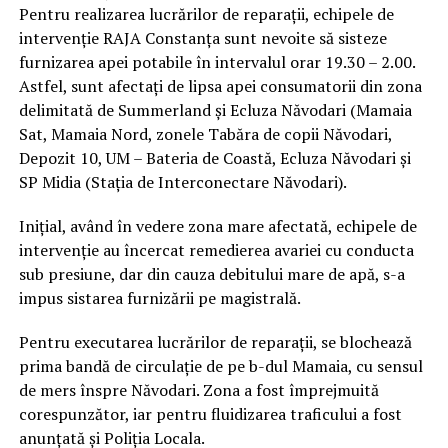
Pentru realizarea lucrărilor de reparații, echipele de
intervenție RAJA Constanța sunt nevoite să sisteze
furnizarea apei potabile în intervalul orar 19.30 – 2.00.
Astfel, sunt afectați de lipsa apei consumatorii din zona
delimitată de Summerland și Ecluza Năvodari (Mamaia
Sat, Mamaia Nord, zonele Tabăra de copii Năvodari,
Depozit 10, UM – Bateria de Coastă, Ecluza Năvodari și
SP Midia (Stația de Interconectare Năvodari).
Inițial, având în vedere zona mare afectată, echipele de
intervenție au încercat remedierea avariei cu conducta
sub presiune, dar din cauza debitului mare de apă, s-a
impus sistarea furnizării pe magistrală.
Pentru executarea lucrărilor de reparații, se blochează
prima bandă de circulație de pe b-dul Mamaia, cu sensul
de mers înspre Năvodari. Zona a fost împrejmuită
corespunzător, iar pentru fluidizarea traficului a fost
anunțată și Poliția Locala.