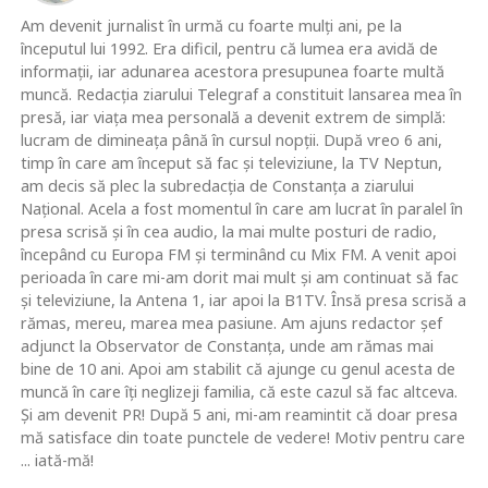
Am devenit jurnalist în urmă cu foarte mulţi ani, pe la
începutul lui 1992. Era dificil, pentru că lumea era avidă de
informaţii, iar adunarea acestora presupunea foarte multă
muncă. Redacţia ziarului Telegraf a constituit lansarea mea în
presă, iar viaţa mea personală a devenit extrem de simplă:
lucram de dimineaţa până în cursul nopţii. După vreo 6 ani,
timp în care am început să fac şi televiziune, la TV Neptun,
am decis să plec la subredacţia de Constanţa a ziarului
Naţional. Acela a fost momentul în care am lucrat în paralel în
presa scrisă şi în cea audio, la mai multe posturi de radio,
începând cu Europa FM şi terminând cu Mix FM. A venit apoi
perioada în care mi-am dorit mai mult şi am continuat să fac
şi televiziune, la Antena 1, iar apoi la B1TV. Însă presa scrisă a
rămas, mereu, marea mea pasiune. Am ajuns redactor şef
adjunct la Observator de Constanţa, unde am rămas mai
bine de 10 ani. Apoi am stabilit că ajunge cu genul acesta de
muncă în care îţi neglizeji familia, că este cazul să fac altceva.
Şi am devenit PR! După 5 ani, mi-am reamintit că doar presa
mă satisface din toate punctele de vedere! Motiv pentru care
... iată-mă!