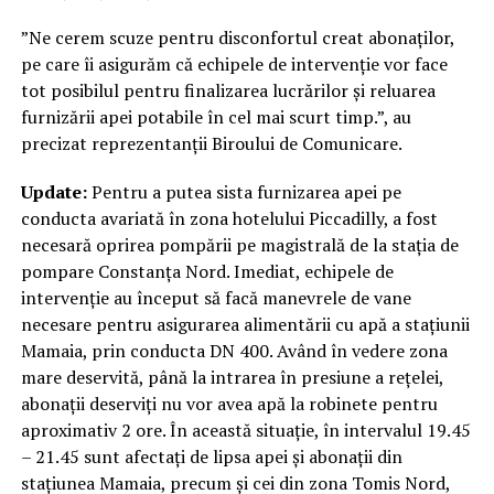
”Ne cerem scuze pentru disconfortul creat abonaților,
pe care îi asigurăm că echipele de intervenție vor face
tot posibilul pentru finalizarea lucrărilor și reluarea
furnizării apei potabile în cel mai scurt timp.”, au
precizat reprezentanții Biroului de Comunicare.
Update:
Pentru a putea sista furnizarea apei pe
conducta avariată în zona hotelului Piccadilly, a fost
necesară oprirea pompării pe magistrală de la stația de
pompare Constanța Nord. Imediat, echipele de
intervenție au început să facă manevrele de vane
necesare pentru asigurarea alimentării cu apă a stațiunii
Mamaia, prin conducta DN 400. Având în vedere zona
mare deservită, până la intrarea în presiune a rețelei,
abonații deserviți nu vor avea apă la robinete pentru
aproximativ 2 ore. În această situație, în intervalul 19.45
– 21.45 sunt afectați de lipsa apei și abonații din
stațiunea Mamaia, precum și cei din zona Tomis Nord,