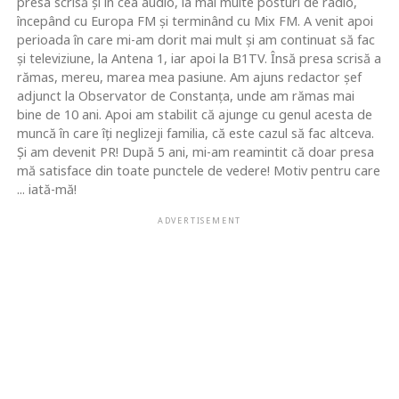
presa scrisă şi în cea audio, la mai multe posturi de radio,
începând cu Europa FM şi terminând cu Mix FM. A venit apoi
perioada în care mi-am dorit mai mult şi am continuat să fac
şi televiziune, la Antena 1, iar apoi la B1TV. Însă presa scrisă a
rămas, mereu, marea mea pasiune. Am ajuns redactor şef
adjunct la Observator de Constanţa, unde am rămas mai
bine de 10 ani. Apoi am stabilit că ajunge cu genul acesta de
muncă în care îţi neglizeji familia, că este cazul să fac altceva.
Şi am devenit PR! După 5 ani, mi-am reamintit că doar presa
mă satisface din toate punctele de vedere! Motiv pentru care
... iată-mă!
ADVERTISEMENT