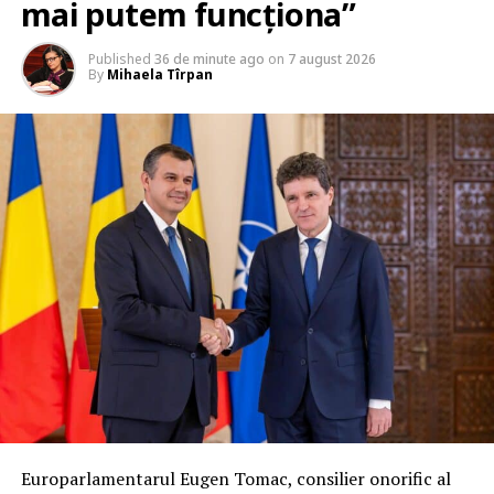
mai putem funcționa”
Published
36 de minute ago
on
7 august 2026
By
Mihaela Tîrpan
Europarlamentarul Eugen Tomac, consilier onorific al