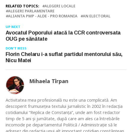
RELATED TOPICS:
ALEGERI LOCALE
ALEGERI PARLAMENTARE
ALIANTA PMP - ALDE - PRO ROMANIA
AN ELECTORAL
UP NEXT
Avocatul Poporului atacă la CCR controversata
OUG pe sănătate
DON'T MISS
Florin Chelaru i-a suflat partidul mentorului său,
Nicu Matei
Mihaela Tîrpan
Activitatea mea profesională nu este una complicată. Am
descoperit frumusețea textului jurnalistic în 2002 în redacția
cotidianului “Replica de Constanța”, unde am fost redactor
timp de 5 ani și jumătate, după care am ales ca întrebările
incomode pe departamentul Politică / Administrație să le
adresez din redacția unui alt important cotidian constănțean.