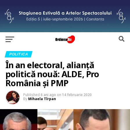
POLITICA
În an electoral, alianță
politică nouă: ALDE, Pro
România și PMP
Published
6 ani ago
on
14 februarie 2020
By
Mihaela Tîrpan