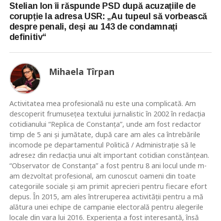
Stelian Ion îi răspunde PSD după acuzațiile de
corupție la adresa USR: „Au tupeul să vorbească
despre penali, deși au 143 de condamnați
definitiv“
Mihaela Tîrpan
Activitatea mea profesională nu este una complicată. Am
descoperit frumusețea textului jurnalistic în 2002 în redacția
cotidianului “Replica de Constanța”, unde am fost redactor
timp de 5 ani și jumătate, după care am ales ca întrebările
incomode pe departamentul Politică / Administrație să le
adresez din redacția unui alt important cotidian constănțean.
“Observator de Constanța” a fost pentru 8 ani locul unde m-
am dezvoltat profesional, am cunoscut oameni din toate
categoriile sociale și am primit aprecieri pentru fiecare efort
depus. În 2015, am ales întreruperea activității pentru a mă
alătura unei echipe de campanie electorală pentru alegerile
locale din vara lui 2016. Experiența a fost interesantă, însă