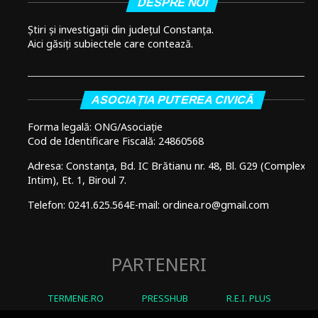
DESPRE NOI
Știri și investigații din județul Constanța.
Aici găsiți subiectele care contează.
ASOCIAȚIA PUTEREA CIVICĂ
Forma legală: ONG/Asociație
Cod de Identificare Fiscală: 24860568
Adresa: Constanța, Bd. IC Brătianu nr. 48, Bl. G29 (Complex
Intim), Et. 1, Biroul 7.
Telefon: 0241.625.564
E-mail: ordinea.ro@gmail.com
PARTENERI
TERMENE.RO
PRESSHUB
R.E.I. PLUS