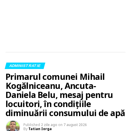
ADMINISTRATIE
Primarul comunei Mihail
Kogălniceanu, Ancuta-
Daniela Belu, mesaj pentru
locuitori, în condițiile
diminuării consumului de apă
Published
2 zile ago
on
7 august 2026
By
Tatian Iorga