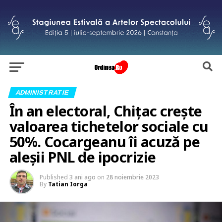
ADMINISTRATIE
În an electoral, Chițac crește
valoarea tichetelor sociale cu
50%. Cocargeanu îi acuză pe
aleșii PNL de ipocrizie
Published
3 ani ago
on
28 noiembrie 2023
By
Tatian Iorga