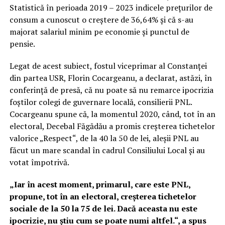
Statistică în perioada 2019 – 2023 indicele prețurilor de
consum a cunoscut o creștere de 36,64% și că s-au
majorat salariul minim pe economie și punctul de
pensie.
Legat de acest subiect, fostul viceprimar al Constanței
din partea USR, Florin Cocargeanu, a declarat, astăzi, în
conferință de presă, că nu poate să nu remarce ipocrizia
foștilor colegi de guvernare locală, consilierii PNL.
Cocargeanu spune că, la momentul 2020, când, tot în an
electoral, Decebal Făgădău a promis creșterea tichetelor
valorice „Respect“, de la 40 la 50 de lei, aleșii PNL au
făcut un mare scandal în cadrul Consiliului Local și au
votat împotrivă.
„Iar în acest moment, primarul, care este PNL,
propune, tot în an electoral, creșterea tichetelor
sociale de la 50 la 75 de lei. Dacă aceasta nu este
ipocrizie, nu știu cum se poate numi altfel.“, a spus