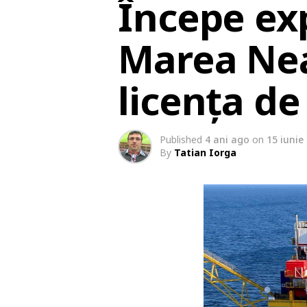
Începe ex
Marea Nea
licența de
Published
4 ani ago
on
15 iunie
By
Tatian Iorga