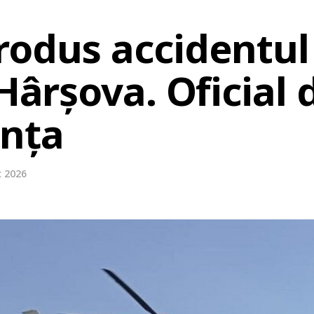
rodus accidentul 
 Hârșova. Oficial 
anța
t 2026