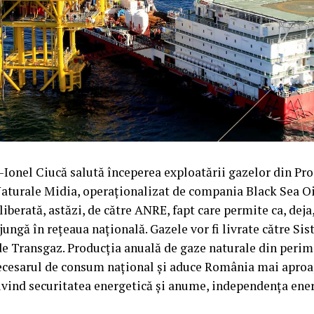
Ionel Ciucă salută începerea exploatării gazelor din Pro
aturale Midia, operaționalizat de compania Black Sea Oi
liberată, astăzi, de către ANRE, fapt care permite ca, dej
ungă în rețeaua națională. Gazele vor fi livrate către Si
de Transgaz. Producția anuală de gaze naturale din peri
ecesarul de consum național și aduce România mai aproa
ivind securitatea energetică și anume, independența ener