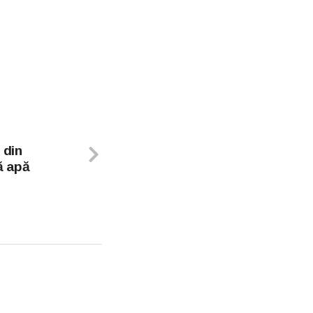
 din
ă apă