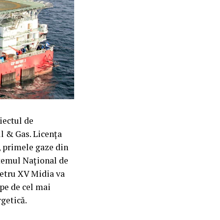
iectul de
l & Gas. Licența
a, primele gaze din
stemul Naţional de
metru XV Midia va
pe de cel mai
getică.