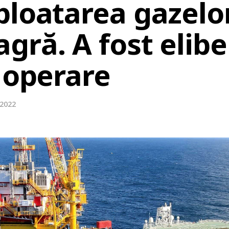
ploatarea gazelo
gră. A fost elibe
 operare
 2022