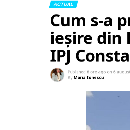
ACTUAL
Cum s-a p
ieșire din
IPJ Const
Published
8 ore ago
on
6 augus
By
Maria Ionescu