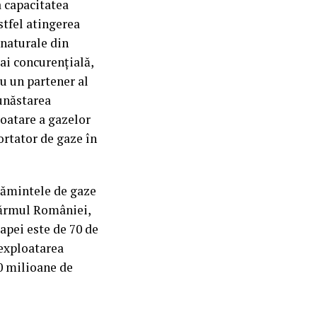
 capacitatea
stfel atingerea
 naturale din
ai concurențială,
u un partener al
bunăstarea
loatare a gazelor
rtator de gaze în
cămintele de gaze
ţărmul României,
pei este de 70 de
 exploatarea
0 milioane de