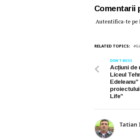
Comentarii
Autentifica-te pe
RELATED TOPICS:
G
DON'T MISS
Acțiuni de 
Liceul Teh
Edeleanu” 
proiectului
Life”
Tatian 