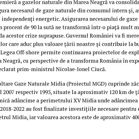
remieră a gazelor naturale din Marea Neagră va consolida
ura necesarul de gaze naturale din consumul intern și, a
fi independenți energetic. Asigurarea necesarului de gaze
în procent de 90 la sută ne transformă într-o piață mult m
da acestor crize suprapuse. Guvernul României va fi mere
lor care aduc plus valoare țării noastre și contribuie la 
. Legea Off-shore permite continuarea proiectelor de exp
a Neagră, cu perspective de a transforma România în expo
eclarat prim-ministrul Nicolae-Ionel Ciucă.
oltare Gaze Naturale Midia (Proiectul MGD) cuprinde ză
l 2007 respectiv 1995, situate la aproximativ 120 km de 
 mică adâncime a perimetrului XV Midia unde adâncimea a
 2018-2022 au fost finalizate investițiile necesare pentru
trul Midia, iar valoarea acestora este de aproximativ 40