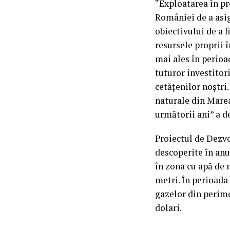
“Exploatarea în p
României de a asig
obiectivului de a 
resursele proprii 
mai ales în perioa
tuturor investitori
cetățenilor noștri
naturale din Mare
următorii ani” a d
Proiectul de Dezv
descoperite în anu
în zona cu apă de
metri. În perioada
gazelor din perime
dolari.